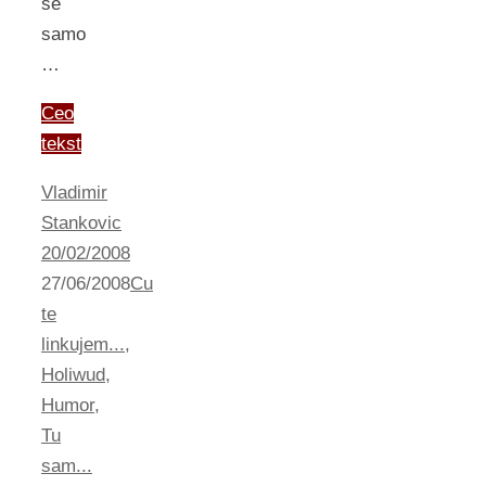
se
samo
…
Ceo
tekst
Vladimir
Stankovic
20/02/2008
27/06/2008
Cu
te
linkujem...
,
Holiwud
,
Humor
,
Tu
sam...