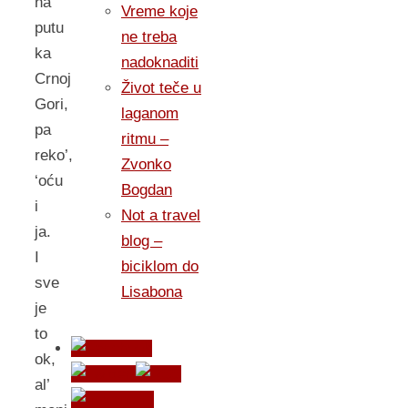
na
Vreme koje
putu
ne treba
ka
nadoknaditi
Crnoj
Život teče u
Gori,
laganom
pa
ritmu –
reko’,
Zvonko
‘oću
Bogdan
i
Not a travel
ja.
blog –
I
biciklom do
sve
Lisabona
je
to
ok,
al’