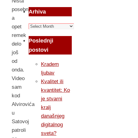
Ništa
posebno,
Arhiva
a
Arhiva
opet
remek
Poslednji
delo
postovi
još
od
Kradem
onda.
ljubav
Video
Kvalitet ili
sam
kvantitet: Ko
kod
je stvarni
Alvirovića
kralj
u
današnjeg
Satovoj
digitalnog
patroli
sveta?