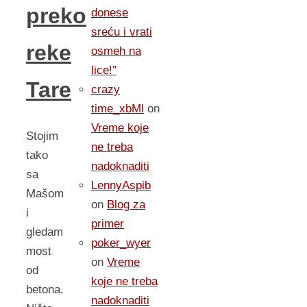
preko
donese
sreću i vrati
reke
osmeh na
lice!”
Tare
crazy
time_xbMl
on
Vreme koje
Stojim
ne treba
tako
nadoknaditi
sa
LennyAspib
Mašom
on
Blog za
i
primer
gledam
poker_wyer
most
on
Vreme
od
koje ne treba
betona.
nadoknaditi