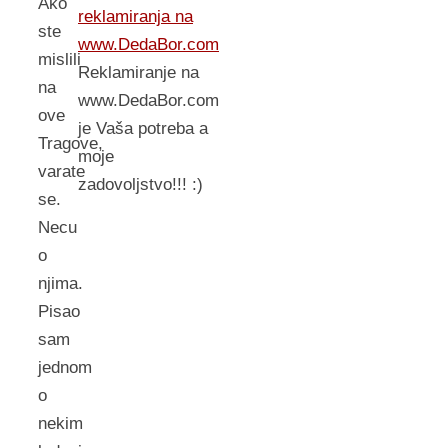
Ako
reklamiranja na
ste
www.DedaBor.com
mislili
Reklamiranje na
na
www.DedaBor.com
ove
je Vaša potreba a
Tragove,
moje
varate
zadovoljstvo!!! :)
se.
Necu
o
njima.
Pisao
sam
jednom
o
nekim