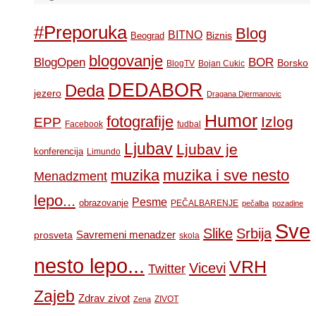
#Preporuka
Blog
BITNO
Biznis
Beograd
blogovanje
BOR
BlogOpen
Borsko
BlogTV
Bojan Cukic
DEDABOR
Deda
jezero
Dragana Djermanovic
Humor
fotografije
Izlog
EPP
Facebook
fudbal
Ljubav
Ljubav je
konferencija
Limundo
muzika
muzika i sve nesto
Menadzment
lepo...
Pesme
obrazovanje
PEČALBARENJE
pečalba
pozadine
Sve
Slike
Srbija
Savremeni menadzer
prosveta
skola
nesto lepo...
VRH
Vicevi
Twitter
Zajeb
Zdrav zivot
ZIVOT
Zena