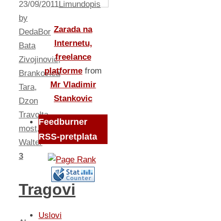
23/09/2011
Limundopis
by
Zarada na
DedaBor
Internetu,
Bata
freelance
Zivojinovic
,
platforme
from
Brankovica
Mr Vladimir
Tara
,
Stankovic
Dzon
Travolta
,
Feedburner
most
,
RSS-pretplata
Walter
3
Tragovi
Uslovi