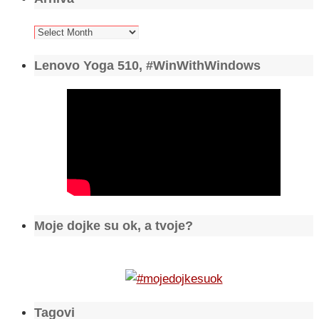
Arhiva
Lenovo Yoga 510, #WinWithWindows
Moje dojke su ok, a tvoje?
Tagovi