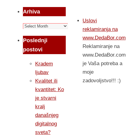
Arhiva
Uslovi
Arhiva
reklamiranja na
www.DedaBor.com
Poslednji
Reklamiranje na
postovi
www.DedaBor.com
je Vaša potreba a
Kradem
moje
ljubav
zadovoljstvo!!! :)
Kvalitet ili
kvantitet: Ko
je stvarni
kralj
današnjeg
digitalnog
sveta?