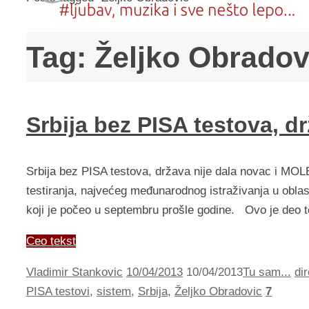
Tag:
Željko Obradov
Srbija bez PISA testova, d
Srbija bez PISA testova, država nije dala novac i MOLB
testiranja, najvećeg međunarodnog istraživanja u oblasti
koji je počeo u septembru prošle godine. Ovo je deo te
Ceo tekst
Vladimir Stankovic
10/04/2013
10/04/2013
Tu sam...
dir
PISA testovi
,
sistem
,
Srbija
,
Željko Obradovic
7