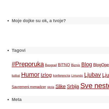
Moje dojke su ok, a tvoje?
Tagovi
#Preporuka
Blog
BlogOpe
BITNO
Biznis
Beograd
Humor
Ljubav
Izlog
Lj
konferencija
fudbal
Limundo
Sve nesto
Slike
Srbija
Savremeni menadzer
skola
Meta