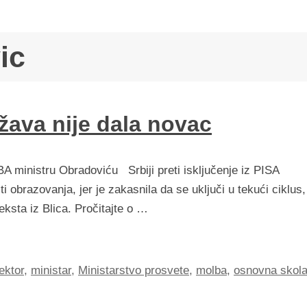
ic
ržava nije dala novac
A ministru Obradoviću Srbiji preti isključenje iz PISA
 obrazovanja, jer je zakasnila da se uključi u tekući ciklus,
ksta iz Blica. Pročitajte o …
ektor
,
ministar
,
Ministarstvo prosvete
,
molba
,
osnovna skol