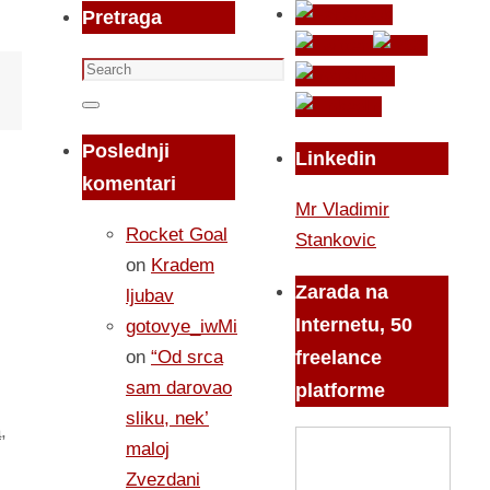
Pretraga
Search
for:
Search
Poslednji
Linkedin
komentari
Mr Vladimir
Rocket Goal
Stankovic
on
Kradem
Zarada na
ljubav
Internetu, 50
gotovye_iwMi
on
“Od srca
freelance
sam darovao
platforme
sliku, nek’
a
,
maloj
Zvezdani