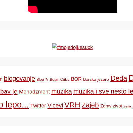
Deda
blogovanje
BOR
n
Borsko jezero
BlogTV
Bojan Cukic
ubav je
muzika
muzika i sve nesto le
Menadzment
 lepo...
VRH
Zajeb
Vicevi
Twitter
Zdrav zivot
Zena