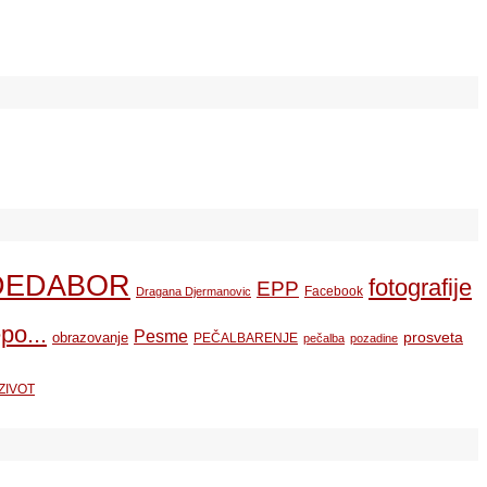
DEDABOR
fotografije
EPP
Facebook
Dragana Djermanovic
po...
Pesme
prosveta
obrazovanje
PEČALBARENJE
pečalba
pozadine
ZIVOT