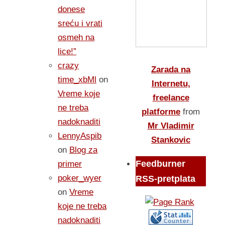
donese
sreću i vrati
osmeh na
lice!”
crazy
Zarada na
time_xbMl
on
Internetu,
Vreme koje
freelance
ne treba
platforme
from
nadoknaditi
Mr Vladimir
LennyAspib
Stankovic
on
Blog za
Feedburner
primer
poker_wyer
RSS-pretplata
on
Vreme
koje ne treba
nadoknaditi