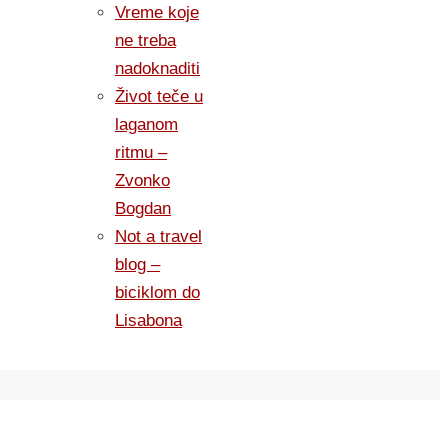
Vreme koje
ne treba
nadoknaditi
Život teče u
laganom
ritmu –
Zvonko
Bogdan
Not a travel
blog –
biciklom do
Lisabona