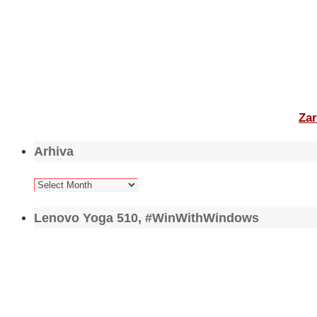
Zar
Arhiva
Arhiva
Lenovo Yoga 510, #WinWithWindows