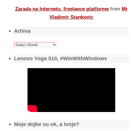
Zarada na Internetu, freelance platforme
from
Mr
Vladimir Stankovic
Arhiva
Arhiva
Lenovo Yoga 510, #WinWithWindows
Moje dojke su ok, a tvoje?