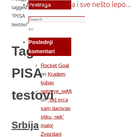
Pretraga
tagged
"PISA
Search
testovi"
for:
Search
Poslednji
Tag:
komentari
Rocket Goal
PISA
on
Kradem
ljubav
testovi
gotovye_iwMi
on
“Od srca
sam darovao
sliku, nek’
Srbija
maloj
Zvezdani