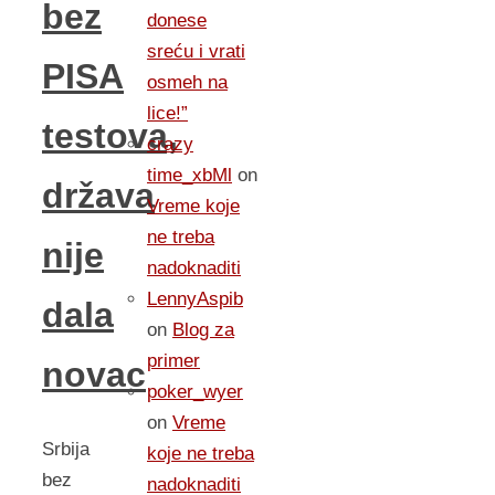
bez
donese
sreću i vrati
PISA
osmeh na
lice!”
testova,
crazy
time_xbMl
on
država
Vreme koje
ne treba
nije
nadoknaditi
LennyAspib
dala
on
Blog za
primer
novac
poker_wyer
on
Vreme
Srbija
koje ne treba
bez
nadoknaditi