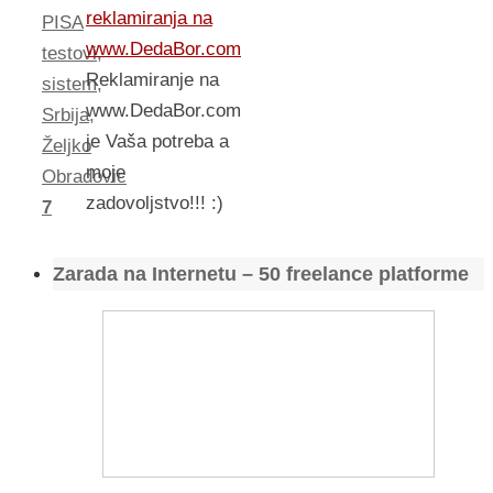
reklamiranja na
PISA
www.DedaBor.com
testovi
,
Reklamiranje na
sistem
,
www.DedaBor.com
Srbija
,
je Vaša potreba a
Željko
moje
Obradovic
zadovoljstvo!!! :)
7
Zarada na Internetu – 50 freelance platforme