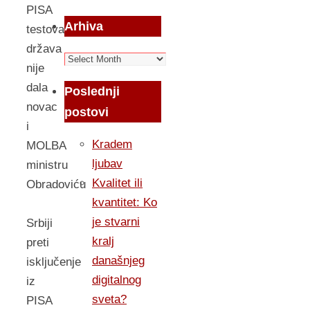
PISA
Arhiva
testova,
država
Arhiva
nije
dala
Poslednji
novac
postovi
i
Kradem
MOLBA
ljubav
ministru
Kvalitet ili
Obradoviću
kvantitet: Ko
je stvarni
Srbiji
kralj
preti
današnjeg
isključenje
digitalnog
iz
sveta?
PISA