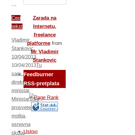
…
Ceo
Zarada na
tekst
Internetu,
freelance
Vladimir
platforme
from
Stankovic
Mr Vladimir
10/04/2013
Stankovic
10/04/2013
Tu
sam...
Feedburner
direktor
,
RSS-pretplata
ministar
,
Ministarstvo
prosvete
,
molba
,
osnovna
Uslovi
skola
,