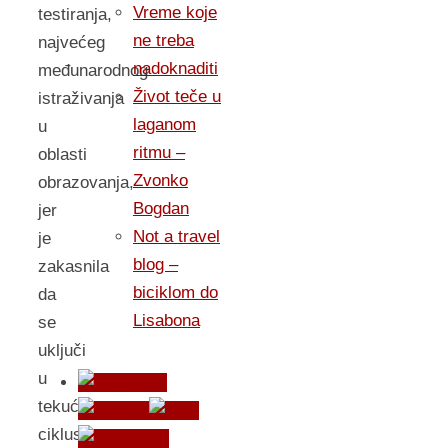
Vreme koje
testiranja,
ne treba
najvećeg
nadoknaditi
međunarodnog
Život teče u
istraživanja
laganom
u
ritmu –
oblasti
Zvonko
obrazovanja,
Bogdan
jer
Not a travel
je
blog –
zakasnila
biciklom do
da
Lisabona
se
uključi
u
tekući
ciklus,