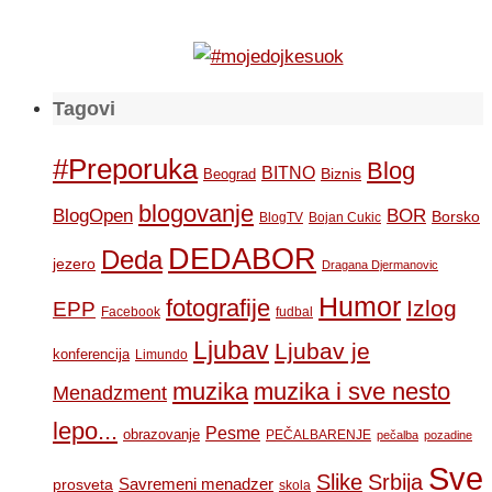
Tagovi
#Preporuka
Blog
BITNO
Biznis
Beograd
blogovanje
BOR
BlogOpen
Borsko
BlogTV
Bojan Cukic
DEDABOR
Deda
jezero
Dragana Djermanovic
Humor
fotografije
Izlog
EPP
Facebook
fudbal
Ljubav
Ljubav je
konferencija
Limundo
muzika
muzika i sve nesto
Menadzment
lepo...
Pesme
obrazovanje
PEČALBARENJE
pečalba
pozadine
Sve
Slike
Srbija
Savremeni menadzer
prosveta
skola