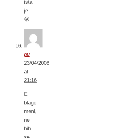
ista
je…
😛
pu
23/04/2008
at
21:16
E
blago
meni,
ne
bih
se