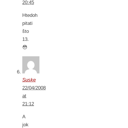
20:45
Htedoh
pitati
što
13.
😳
Suske
22/04/2008
at
21:12
A
jok