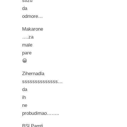
stizu
da
odmore…
Makarone
….za
male
pare
😀
Zihernadla
ssssssssssssss…
da
ih
ne
probudimao……..
BSLPamti