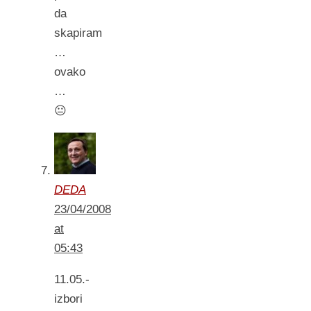
da
skapiram
…
ovako
…
😐
DEDA
23/04/2008
at
05:43
11.05.-
izbori