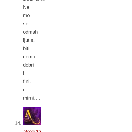
Ne
mo
se
odmah
ljutis,
biti
cemo
dobri
i
fini,
i
mirni….
afroditta