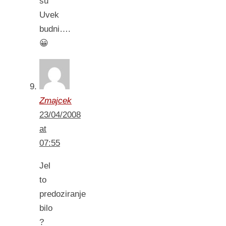
su
Uvek
budni….
😀
Zmajcek
23/04/2008
at
07:55
Jel
to
predoziranje
bilo
?