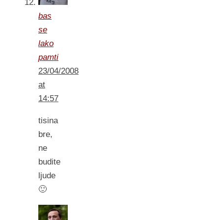
bas
se
lako
pamti
23/04/2008
at
14:57
tisina
bre,
ne
budite
ljude
🙂