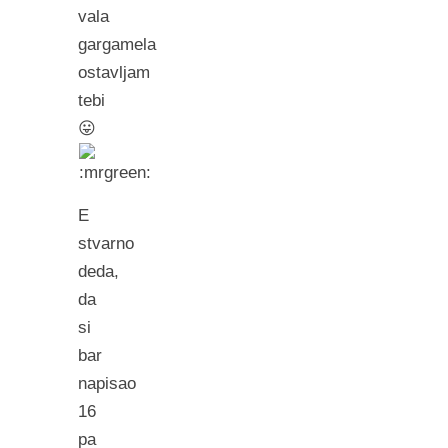
vala
gargamela
ostavljam
tebi
😛
E
stvarno
deda,
da
si
bar
napisao
16
pa