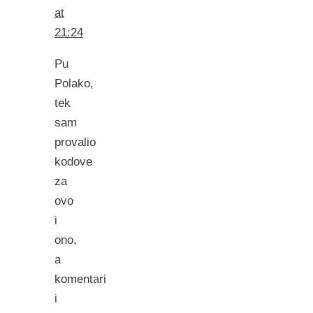
at
21:24
Pu
Polako,
tek
sam
provalio
kodove
za
ovo
i
ono,
a
komentari
i