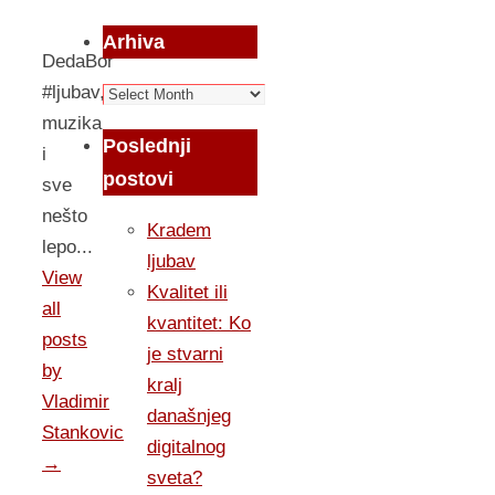
Arhiva
DedaBor
Arhiva
#ljubav,
muzika
Poslednji
i
postovi
sve
nešto
Kradem
lepo...
ljubav
View
Kvalitet ili
all
kvantitet: Ko
posts
je stvarni
by
kralj
Vladimir
današnjeg
Stankovic
digitalnog
→
sveta?