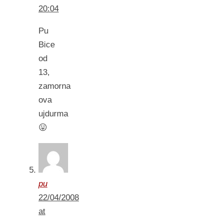
20:04
Pu
Bice
od
13,
zamorna
ova
ujdurma
😛
pu
22/04/2008
at