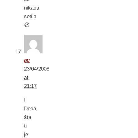
nikada
setila
😆
pu
23/04/2008
at
21:17
I
Deda,
šta
ti
je