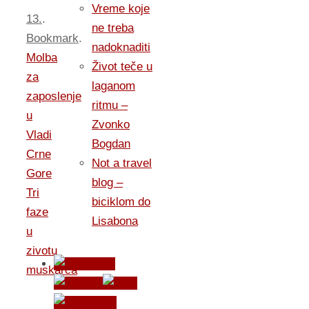
Vreme koje
13.
.
ne treba
Bookmark
.
nadoknaditi
Molba
Život teče u
za
laganom
zaposlenje
ritmu –
u
Zvonko
Vladi
Bogdan
Crne
Not a travel
Gore
blog –
Tri
biciklom do
faze
Lisabona
u
zivotu
muskarca