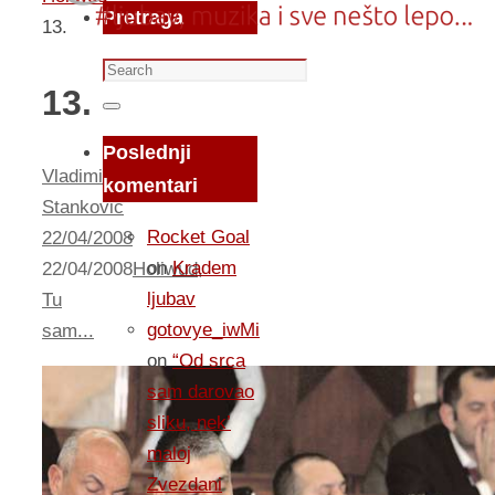
Pretraga
13.
Search
13.
for:
Search
Poslednji
Vladimir
komentari
Stankovic
Rocket Goal
22/04/2008
on
Kradem
22/04/2008
Holiwud
,
ljubav
Tu
gotovye_iwMi
sam...
on
“Od srca
sam darovao
sliku, nek’
maloj
Zvezdani