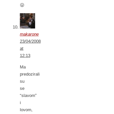
😛
makarone
23/04/2008
at
12:13
Ma
predozirali
su
se
“slavom”
i
lovom,