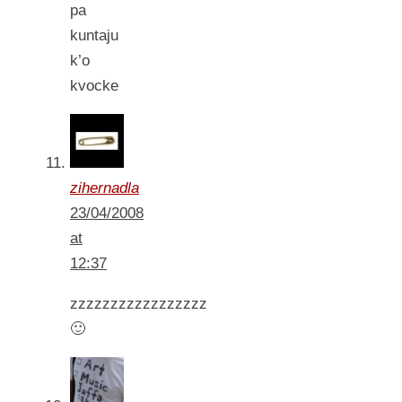
pa
kuntaju
k’o
kvocke
zihernadla
23/04/2008
at
12:37
zzzzzzzzzzzzzzzzz
🙂