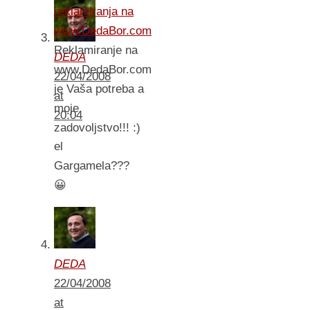
reklamiranja na
www.DedaBor.com
Reklamiranje na
DEDA
www.DedaBor.com
22/04/2008
je Vaša potreba a
at
moje
20:04
zadovoljstvo!!! :)
el
Gargamela???
😀
DEDA
22/04/2008
at