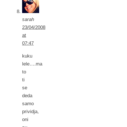
sarah
23/04/2008
at
07:47
kuku
lele….ma
to
ti
se
deda
samo
prividja,
oni