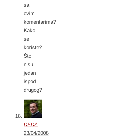
sa
ovim
komentarima?
Kako
se
koriste?
Što
nisu
jedan
ispod
drugog?
DEDA
23/04/2008