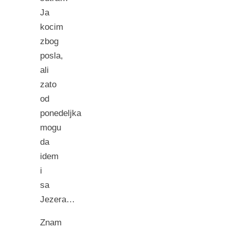
Ja
kocim
zbog
posla,
ali
zato
od
ponedeljka
mogu
da
idem
i
sa
Jezera…
Znam