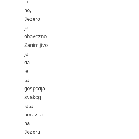
ili
ne,
Jezero
je
obavezno.
Zanimljivo
je
da
je
ta
gospodja
svakog
leta
boravila
na
Jezeru