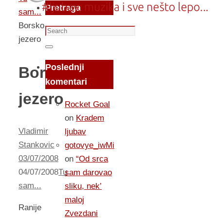
Pretraga
sam...
Borsko
Search
jezero
for:
Search
Poslednji
Borsko
komentari
jezero
Rocket Goal
on
Kradem
Vladimir
ljubav
Stankovic
gotovye_iwMi
03/07/2008
on
“Od srca
04/07/2008
Tu
sam darovao
sam...
sliku, nek’
maloj
Ranije
Zvezdani