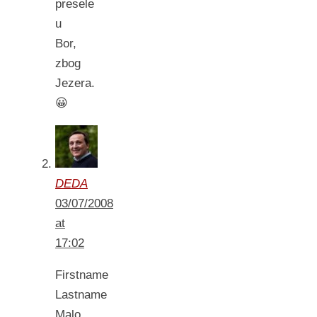
presele
u
Bor,
zbog
Jezera.
😀
DEDA
03/07/2008
at
17:02
Firstname
Lastname
Malo