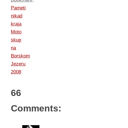
Pameti
nikad
kraja
Moto
skup
na
Borskom
Jezeru
2008
66
Comments: