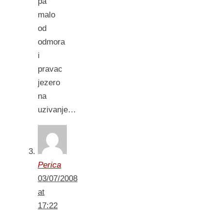
pa
malo
od
odmora
i
pravac
jezero
na
uzivanje…
Perica
03/07/2008
at
17:22