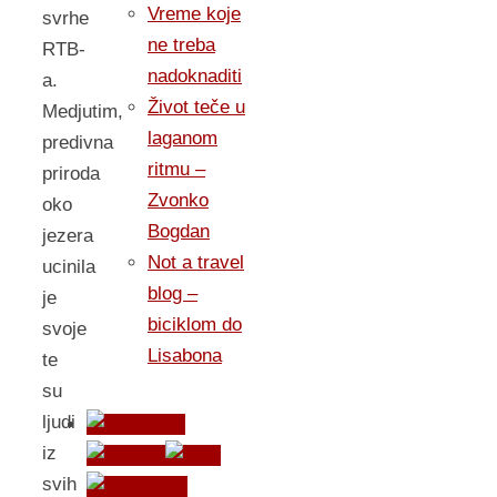
Vreme koje
svrhe
ne treba
RTB-
nadoknaditi
a.
Život teče u
Medjutim,
laganom
predivna
ritmu –
priroda
Zvonko
oko
Bogdan
jezera
Not a travel
ucinila
blog –
je
biciklom do
svoje
Lisabona
te
su
ljudi
iz
svih