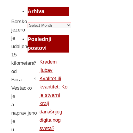
Arhiva
Borsko
Arhiva
jezero
je
Poslednji
udaljeno
postovi
15
Kradem
kilometara
ljubav
od
Kvalitet ili
Bora.
kvantitet: Ko
Vestacko
je stvarni
je
kralj
a
današnjeg
napravljeno
digitalnog
je
sveta?
u