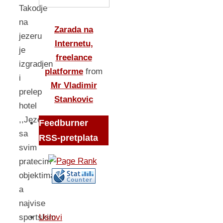
Takodje
na
Zarada na
jezeru
Internetu,
je
freelance
izgradjen
platforme
from
i
Mr Vladimir
prelep
Stankovic
hotel
,,Jezero,,
Feedburner
sa
RSS-pretplata
svim
pratecim
objektima
a
najvise
Uslovi
sportskim