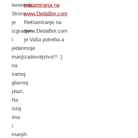
reklamiranja na
terenima.
www.DedaBor.com
Skoro
Reklamiranje na
je
www.DedaBor.com
izgradjen
je Vaša potreba a
i
moje
jedan
zadovoljstvo!!! :)
manji
na
samoj
glavnoj
plazi.
Na
istoj
ima
i
manjih