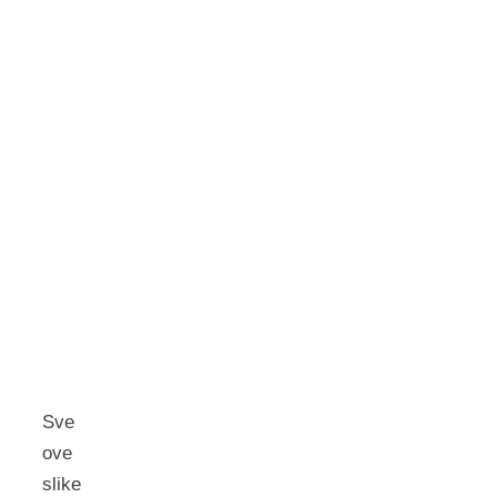
Sve
ove
slike