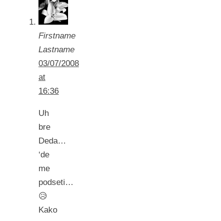
Firstname
Lastname
03/07/2008
at
16:36
Uh
bre
Deda…
‘de
me
podseti…
😥
Kako