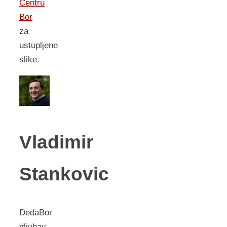
Centru
Bor
za
ustupljene
slike.
Vladimir
Stankovic
DedaBor
#ljubav,