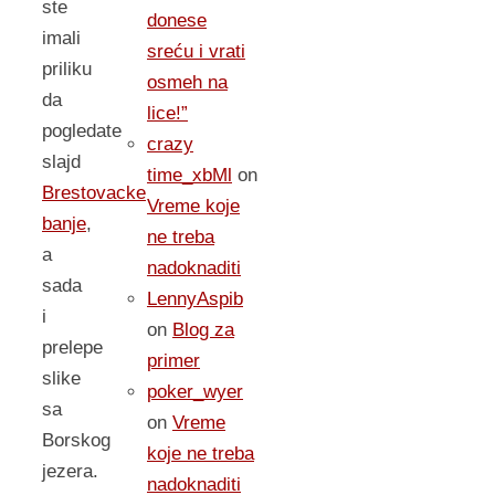
ste
donese
imali
sreću i vrati
priliku
osmeh na
da
lice!”
pogledate
crazy
slajd
time_xbMl
on
Brestovacke
Vreme koje
banje
,
ne treba
a
nadoknaditi
sada
LennyAspib
i
on
Blog za
prelepe
primer
slike
poker_wyer
sa
on
Vreme
Borskog
koje ne treba
jezera.
nadoknaditi