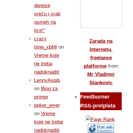
donese
sreću i vrati
osmeh na
lice!”
crazy
Zarada na
time_xbMl
on
Internetu,
Vreme koje
freelance
ne treba
platforme
from
nadoknaditi
Mr Vladimir
LennyAspib
Stankovic
on
Blog za
Feedburner
primer
poker_wyer
RSS-pretplata
on
Vreme
koje ne treba
nadoknaditi