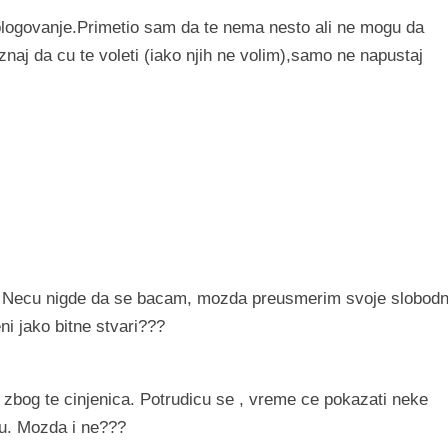
s blogovanje.Primetio sam da te nema nesto ali ne mogu da
 znaj da cu te voleti (iako njih ne volim),samo ne napustaj
… Necu nigde da se bacam, mozda preusmerim svoje slobod
ni jako bitne stvari???
zbog te cinjenica. Potrudicu se , vreme ce pokazati neke
ku. Mozda i ne???