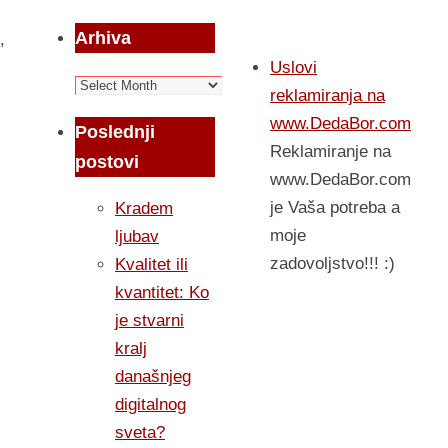
Arhiva
,
Uslovi
Arhiva
reklamiranja na
www.DedaBor.com
Poslednji
Reklamiranje na
postovi
www.DedaBor.com
je Vaša potreba a
Kradem
moje
ljubav
zadovoljstvo!!! :)
Kvalitet ili
kvantitet: Ko
je stvarni
kralj
današnjeg
digitalnog
sveta?