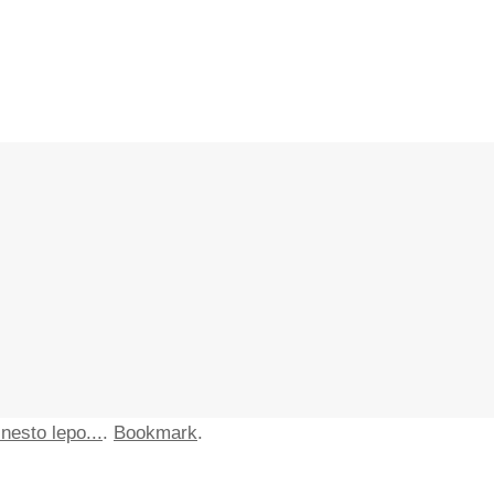
nesto lepo...
.
Bookmark
.