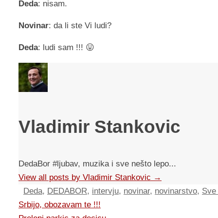
Deda
: nisam.
Novinar
: da li ste Vi ludi?
Deda
: ludi sam !!! 😛
Vladimir Stankovic
DedaBor #ljubav, muzika i sve nešto lepo...
View all posts by Vladimir Stankovic
→
Deda
,
DEDABOR
,
intervju
,
novinar
,
novinarstvo
,
Sve 
Srbijo, obozavam te !!!