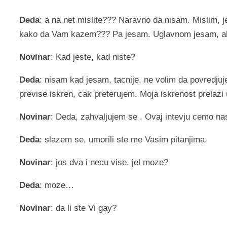
Deda
: a na net mislite??? Naravno da nisam. Mislim, j
kako da Vam kazem??? Pa jesam. Uglavnom jesam, ali
Novinar
: Kad jeste, kad niste?
Deda
: nisam kad jesam, tacnije, ne volim da povredju
previse iskren, cak preterujem. Moja iskrenost prelazi 
Novinar
: Deda, zahvaljujem se . Ovaj intevju cemo nas
Deda
: slazem se, umorili ste me Vasim pitanjima.
Novinar
: jos dva i necu vise, jel moze?
Deda
: moze…
Novinar
: da li ste Vi gay?