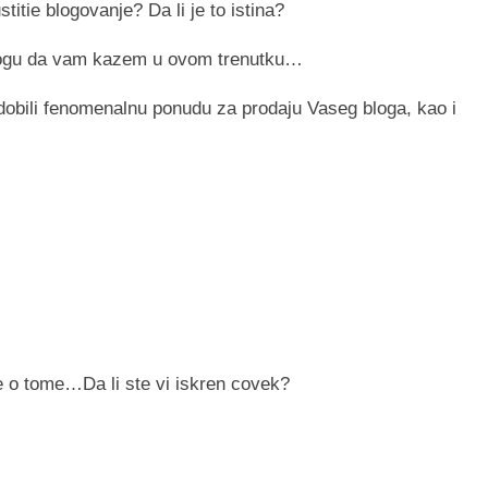
tie blogovanje? Da li je to istina?
 mogu da vam kazem u ovom trenutku…
 dobili fenomenalnu ponudu za prodaju Vaseg bloga, kao i
e o tome…Da li ste vi iskren covek?