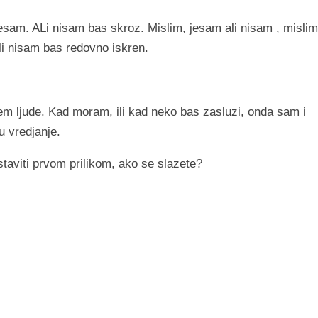
esam. ALi nisam bas skroz. Mislim, jesam ali nisam , mislim
 nisam bas redovno iskren.
jem ljude. Kad moram, ili kad neko bas zasluzi, onda sam i
u vredjanje.
taviti prvom prilikom, ako se slazete?