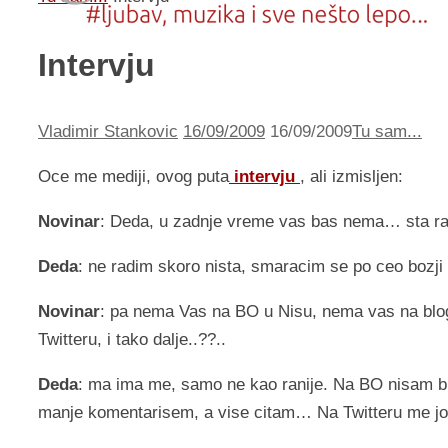
Intervju
Vladimir Stankovic
16/09/2009
16/09/2009
Tu sam...
Oce me mediji, ovog puta
intervju
, ali izmisljen:
Novinar
: Deda, u zadnje vreme vas bas nema… sta ra
Deda
: ne radim skoro nista, smaracim se po ceo bozj
Novinar
: pa nema Vas na BO u Nisu, nema vas na blog
Twitteru, i tako dalje..??..
Deda
: ma ima me, samo ne kao ranije. Na BO nisam bio
manje komentarisem, a vise citam… Na Twitteru me jos