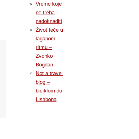
Vreme koje
ne treba
nadoknaditi
Život teče u
laganom
ritmu –
Zvonko
Bogdan
Not a travel
blog –
biciklom do
Lisabona