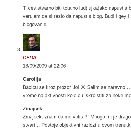
Ti ces stvarno biti totalno lud(lujka)ako napusti
verujem da si resio da napustis blog. Budi i gey i
blogovanje.
DEDA
18/09/2009 at 22:06
Carolija
Bacicu se kroz prozor ,lol 😛 Salim se naravno
vreme na aktivnosti koje cu iskroistiti za neke me
Zmajcek
Zmajcek, znam da me volis !!! Mnogo mi je drago 
stvari… Postoje objektivni razlozi u ovom trenut