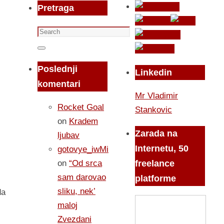
Pretraga
Search
for:
Search
Poslednji
Linkedin
komentari
Mr Vladimir
Rocket Goal
Stankovic
on
Kradem
Zarada na
ljubav
Internetu, 50
gotovye_iwMi
on
“Od srca
freelance
sam darovao
platforme
sliku, nek’
da
maloj
Zvezdani