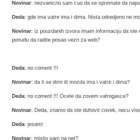
Novinar
: nezvanicno sam cuo da se spremate da napusti
Deda
: gde ima vatre ima i dima. Nista odredjeno ne
Novinar
: iz pouzdanih izvora imam informaciju da ste
ponudu da radite posao vezn za web?
Deda
: no coment !!!
Novinar
: da li se dimi ili mozda ima i vatre i dima?
Deda
: no coment !!! Ocete da zovem vatrogasce?
Novinar
: Deda, znamo da ste duhovit covek, necu vis
Deda
: jesam!
Novina
r: mislio sam na net?