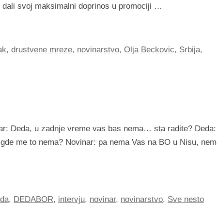
u dali svoj maksimalni doprinos u promociji …
ak
,
drustvene mreze
,
novinarstvo
,
Olja Beckovic
,
Srbija
,
vinar: Deda, u zadnje vreme vas bas nema… sta radite? Deda:
 A gde me to nema? Novinar: pa nema Vas na BO u Nisu, ne
da
,
DEDABOR
,
intervju
,
novinar
,
novinarstvo
,
Sve nesto