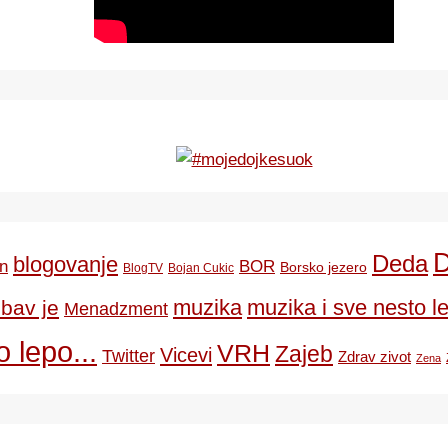
Deda
blogovanje
BOR
n
Borsko jezero
BlogTV
Bojan Cukic
ubav je
muzika
muzika i sve nesto le
Menadzment
 lepo...
VRH
Zajeb
Vicevi
Twitter
Zdrav zivot
Zena