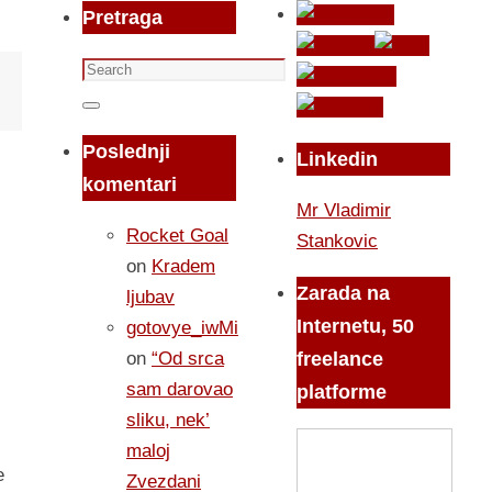
Pretraga
Search
for:
Search
Poslednji
Linkedin
komentari
Mr Vladimir
Rocket Goal
Stankovic
on
Kradem
Zarada na
ljubav
Internetu, 50
gotovye_iwMi
on
“Od srca
freelance
sam darovao
platforme
sliku, nek’
maloj
e
Zvezdani