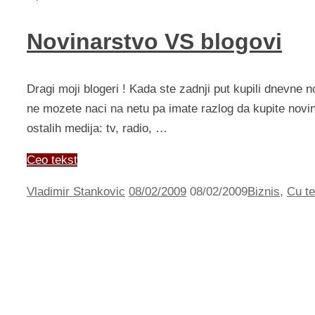
Novinarstvo VS blogovi
Dragi moji blogeri ! Kada ste zadnji put kupili dnevne no
ne mozete naci na netu pa imate razlog da kupite novinu
ostalih medija: tv, radio, …
Ceo tekst
Vladimir Stankovic
08/02/2009
08/02/2009
Biznis
,
Cu te