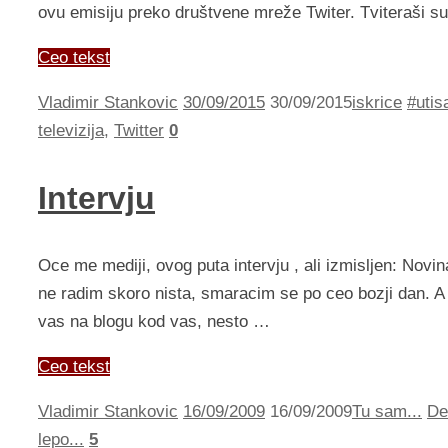
ovu emisiju preko društvene mreže Twiter. Tviteraši s
Ceo tekst
Vladimir Stankovic
30/09/2015
30/09/2015
iskrice
#utis
televizija
,
Twitter
0
Intervju
Oce me mediji, ovog puta intervju , ali izmisljen: No
ne radim skoro nista, smaracim se po ceo bozji dan.
vas na blogu kod vas, nesto …
Ceo tekst
Vladimir Stankovic
16/09/2009
16/09/2009
Tu sam...
De
lepo...
5