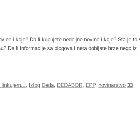
vine i koje? Da li kupujete nedeljne novine i koje? Sta je to 
? Da li informacije sa blogova i neta dobijate brze nego iz
 linkujem...
,
Izlog
Deda
,
DEDABOR
,
EPP
,
novinarstvo
33