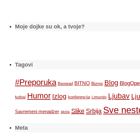
Moje dojke su ok, a tvoje?
Tagovi
#Preporuka
Blog
BlogOpe
BITNO
Biznis
Beograd
Humor
Ljubav
Izlog
Lj
konferencija
fudbal
Limundo
Sve nesto
Slike
Srbija
Savremeni menadzer
skola
Meta