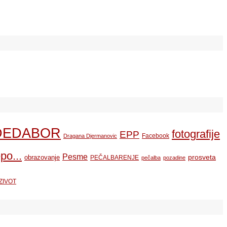
DEDABOR
fotografije
EPP
Facebook
Dragana Djermanovic
po...
Pesme
prosveta
obrazovanje
PEČALBARENJE
pečalba
pozadine
ZIVOT