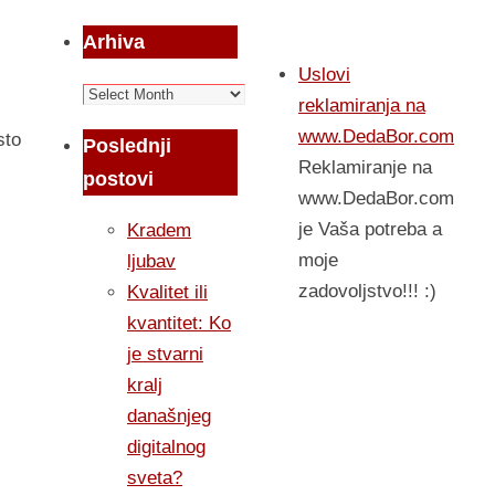
Arhiva
Uslovi
Arhiva
reklamiranja na
www.DedaBor.com
sto
Poslednji
Reklamiranje na
postovi
www.DedaBor.com
je Vaša potreba a
Kradem
moje
ljubav
zadovoljstvo!!! :)
Kvalitet ili
kvantitet: Ko
je stvarni
kralj
današnjeg
digitalnog
sveta?