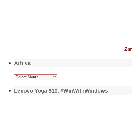
Zar
Arhiva
Arhiva
Lenovo Yoga 510, #WinWithWindows