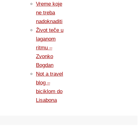
Vreme koje
ne treba
nadoknaditi
Život teče u
laganom
ritmu –
Zvonko
Bogdan
Not a travel
blog –
biciklom do
Lisabona