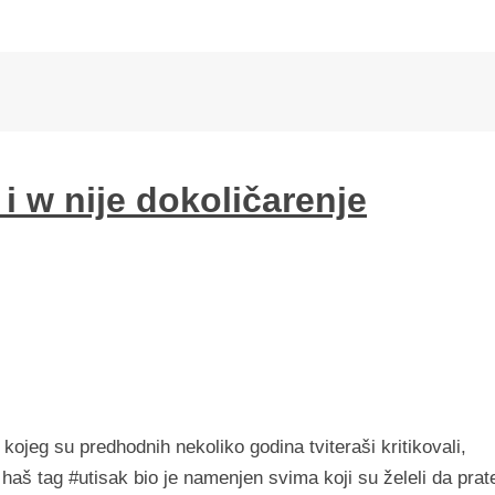
 i w nije dokoličarenje
kojeg su predhodnih nekoliko godina tviteraši kritikovali,
n haš tag #utisak bio je namenjen svima koji su želeli da prat