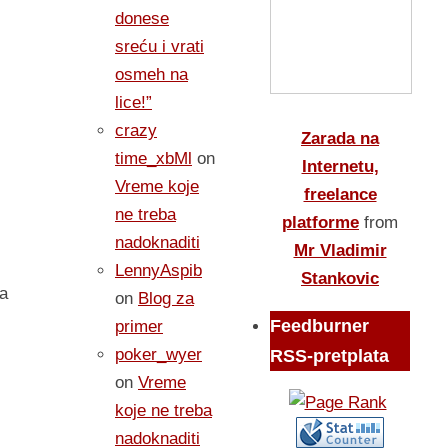
donese
sreću i vrati
osmeh na
lice!”
crazy
Zarada na
time_xbMl
on
Internetu,
Vreme koje
freelance
ne treba
platforme
from
nadoknaditi
Mr Vladimir
LennyAspib
Stankovic
ma
on
Blog za
Feedburner
primer
poker_wyer
RSS-pretplata
on
Vreme
koje ne treba
nadoknaditi