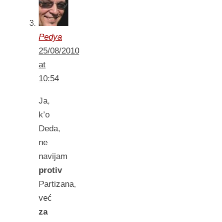
Pedya
25/08/2010
at
10:54
Ja,
k’o
Deda,
ne
navijam
protiv
Partizana,
već
za