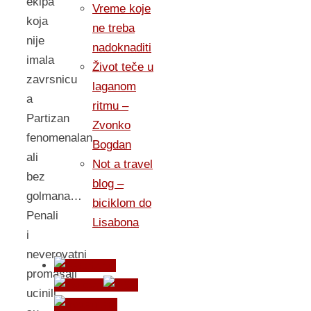
ekipa
Vreme koje
koja
ne treba
nije
nadoknaditi
imala
Život teče u
zavrsnicu
laganom
a
ritmu –
Partizan
Zvonko
fenomenalan,
Bogdan
ali
Not a travel
bez
blog –
golmana…
biciklom do
Penali
Lisabona
i
neverovatni
promasaji
ucinili