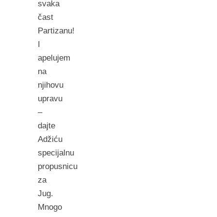
svaka
čast
Partizanu!
I
apelujem
na
njihovu
upravu
–
dajte
Adžiću
specijalnu
propusnicu
za
Jug.
Mnogo