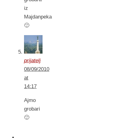
iz
Majdanpeka
🙂
prijatelj
08/09/2010
at
14:17
Ajmo
grobari
🙂