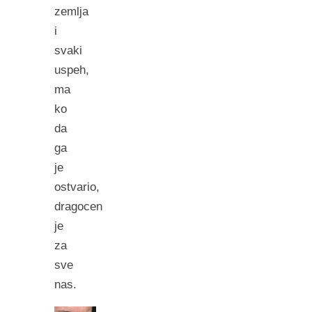
zemlja
i
svaki
uspeh,
ma
ko
da
ga
je
ostvario,
dragocen
je
za
sve
nas.