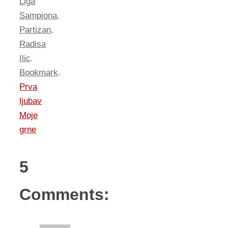
Liga
Sampiona
,
Partizan
,
Radisa
Ilic
.
Bookmark
.
Prva
ljubav
Moje
grne
5
Comments: