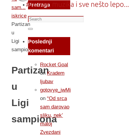
Pretraga
sam...
iskrice
Search
Partizan
for:
Search
u
Ligi
Poslednji
sampiona
komentari
Rocket Goal
Partizan
on
Kradem
ljubav
u
gotovye_iwMi
on
“Od srca
Ligi
sam darovao
sliku, nek’
sampiona
maloj
Zvezdani