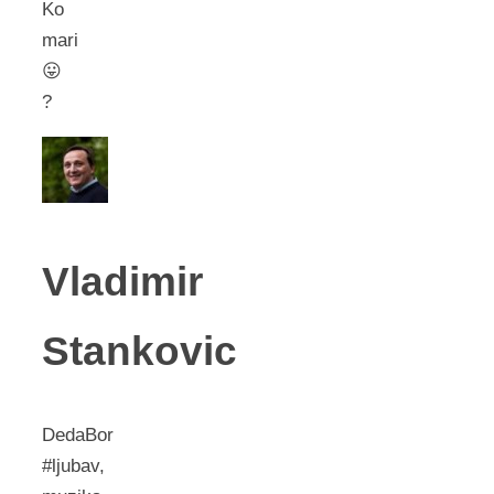
Ko
mari
😛
?
Vladimir
Stankovic
DedaBor
#ljubav,