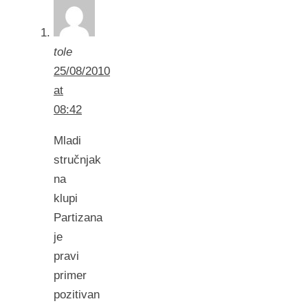
tole
25/08/2010
at
08:42
Mladi
stručnjak
na
klupi
Partizana
je
pravi
primer
pozitivan