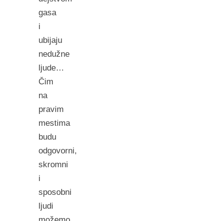
gasa
i
ubijaju
nedužne
ljude…
Čim
na
pravim
mestima
budu
odgovorni,
skromni
i
sposobni
ljudi
možemo