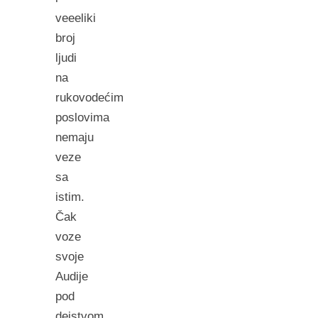
veeeliki
broj
ljudi
na
rukovodećim
poslovima
nemaju
veze
sa
istim.
Čak
voze
svoje
Audije
pod
dejstvom