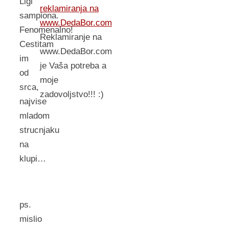
Ligi
reklamiranja na
sampiona.
www.DedaBor.com
Fenomenalno!
Reklamiranje na
Cestitam
www.DedaBor.com
im
je Vaša potreba a
od
moje
srca,
zadovoljstvo!!! :)
najvise
mladom
strucnjaku
na
klupi…
ps.
mislio