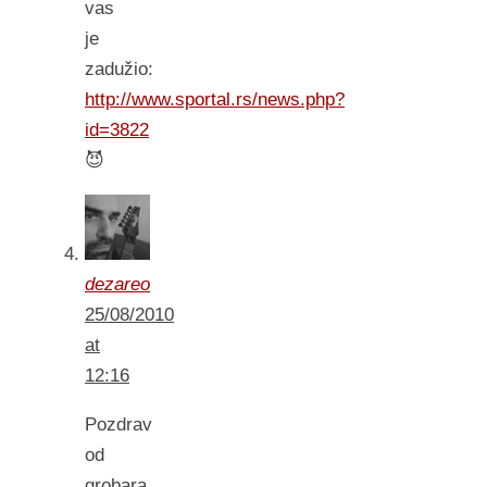
vas
je
zadužio:
http://www.sportal.rs/news.php?
id=3822
😈
dezareo
25/08/2010
at
12:16
Pozdrav
od
grobara