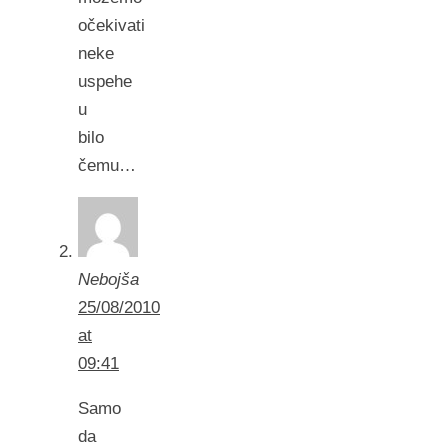
očekivati
neke
uspehe
u
bilo
čemu…
Nebojša
25/08/2010
at
09:41
Samo
da