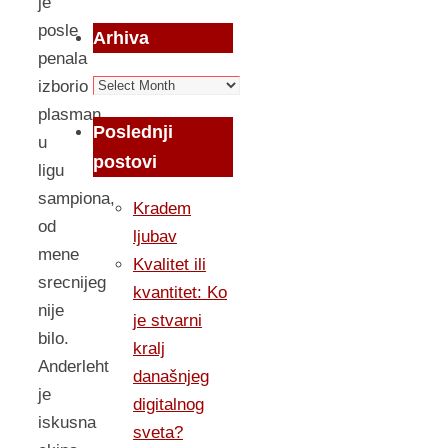
je
posle
Arhiva
penala
Arhiva
izborio
plasman
Poslednji
u
postovi
ligu
sampiona,
Kradem
od
ljubav
mene
Kvalitet ili
srecnijeg
kvantitet: Ko
nije
je stvarni
bilo.
kralj
Anderleht
današnjeg
je
digitalnog
iskusna
sveta?