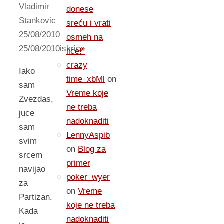
Vladimir
donese
Stankovic
sreću i vrati
25/08/2010
osmeh na
25/08/2010
iskrice
lice!”
crazy
Iako
time_xbMl
on
sam
Vreme koje
Zvezdas,
ne treba
juce
nadoknaditi
sam
LennyAspib
svim
on
Blog za
srcem
primer
navijao
poker_wyer
za
on
Vreme
Partizan.
koje ne treba
Kada
nadoknaditi