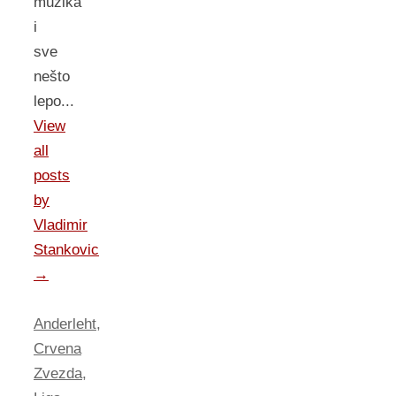
muzika
i
sve
nešto
lepo...
View
all
posts
by
Vladimir
Stankovic
→
Anderleht
,
Crvena
Zvezda
,