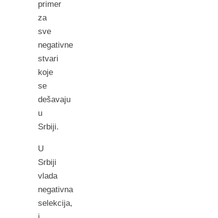
primer
za
sve
negativne
stvari
koje
se
dešavaju
u
Srbiji.
U
Srbiji
vlada
negativna
selekcija,
i