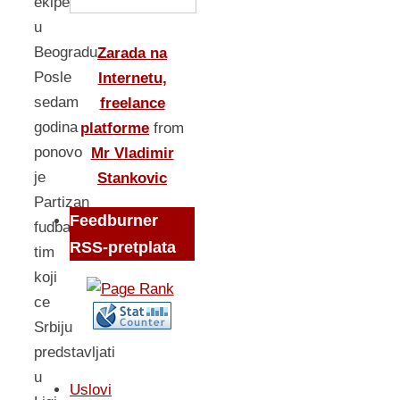
ekipe
u
Beogradu.
Zarada na
Posle
Internetu,
sedam
freelance
godina
platforme
from
ponovo
Mr Vladimir
je
Stankovic
Partizan
Feedburner
fudbalski
RSS-pretplata
tim
koji
ce
Srbiju
predstavljati
u
Uslovi