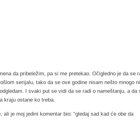
emena da pribeležim, pa si me pretekao. Očigledno je da se r
prošlom serijalu, tako da se ove godine nisam nešto mnogo ni
gledam. I svaki put se vidi da se radi o nameštanju, a da 
a kraju ostane ko treba.
 ali je moj jedini komentar bio: “gledaj sad kad će obe da