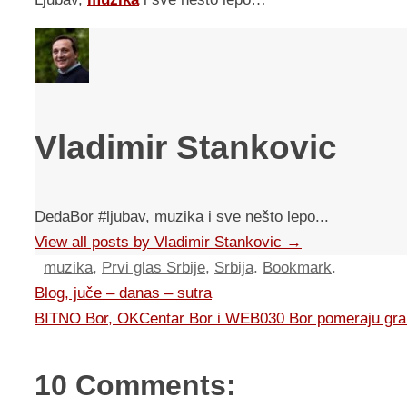
Vladimir Stankovic
DedaBor #ljubav, muzika i sve nešto lepo...
View all posts by Vladimir Stankovic
→
muzika
,
Prvi glas Srbije
,
Srbija
.
Bookmark
.
Blog, juče – danas – sutra
BITNO Bor, OKCentar Bor i WEB030 Bor pomeraju grani
10 Comments: