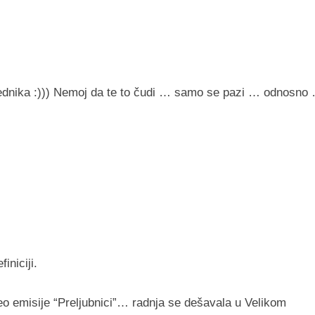
bednika :))) Nemoj da te to čudi … samo se pazi … odnosno
iniciji.
eo emisije “Preljubnici”… radnja se dešavala u Velikom