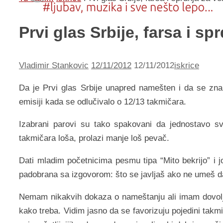
Prvi glas Srbije, farsa i s
Vladimir Stankovic
12/11/2012
12/11/2012
iskrice
Da je Prvi glas Srbije unapred namešten i da se zna
emisiji kada se odlučivalo o 12/13 takmičara.
Izabrani parovi su tako spakovani da jednostavo 
takmičara loša, prolazi manje loš pevač.
Dati mladim početnicima pesmu tipa “Mito bekrijo” i j
padobrana sa izgovorom: što se javljaš ako ne umeš da 
Nemam nikakvih dokaza o nameštanju ali imam dovoljn
kako treba. Vidim jasno da se favorizuju pojedini takm