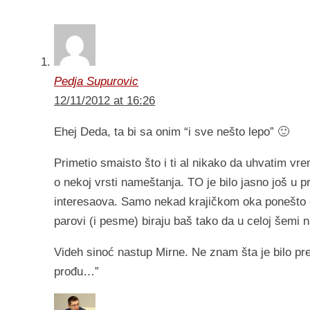
Pedja Supurovic
12/11/2012 at 16:26
Ehej Deda, ta bi sa onim “i sve nešto lepo” 🙂
Primetio smaisto što i ti al nikako da uhvatim vr
o nekoj vrsti nameštanja. TO je bilo jasno još u 
interesaova. Samo nekad krajičkom oka ponešto od
parovi (i pesme) biraju baš tako da u celoj šemi n
Videh sinoć nastup Mirne. Ne znam šta je bilo pre,
prođu…”