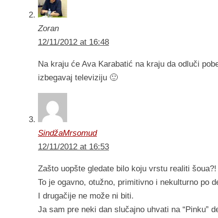
Zoran
12/11/2012 at 16:48
Na kraju će Ava Karabatić na kraju da odluči po
izbegavaj televiziju 🙂
SindžaMrsomud
12/11/2012 at 16:53
Zašto uopšte gledate bilo koju vrstu realiti šoua?!
To je ogavno, otužno, primitivno i nekulturno po def
I drugačije ne može ni biti.
Ja sam pre neki dan slučajno uhvati na “Pinku” d