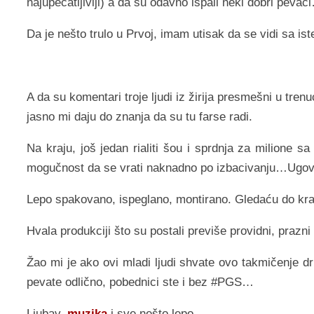
najupečatljiviji) a da su odavno ispali neki dobri pevač
Da je nešto trulo u Prvoj, imam utisak da se vidi sa is
A da su komentari troje ljudi iz žirija presmešni u tren
jasno mi daju do znanja da su tu farse radi.
Na kraju, još jedan rialiti šou i sprdnja za milione 
mogučnost da se vrati naknadno po izbacivanju…Ugovo
Lepo spakovano, ispeglano, montirano. Gledaću do kraja
Hvala produkciji što su postali previše providni, prazni 
Žao mi je ako ovi mladi ljudi shvate ovo takmičenje d
pevate odlično, pobednici ste i bez #PGS…
Ljubav,
muzika
i sve nešto lepo…