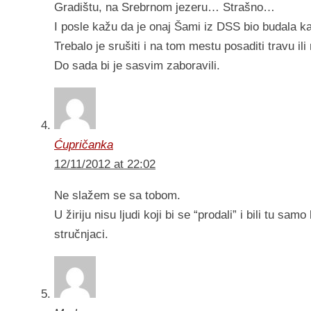
Gradištu, na Srebrnom jezeru… Strašno…
I posle kažu da je onaj Šami iz DSS bio budala k
Trebalo je srušiti i na tom mestu posaditi travu ili 
Do sada bi je sasvim zaboravili.
Ćupričanka
12/11/2012 at 22:02
Ne slažem se sa tobom.
U žiriju nisu ljudi koji bi se “prodali” i bili tu s
stručnjaci.