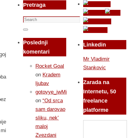
Pretraga
Search
for:
Search
Poslednji
Linkedin
komentari
goj
Mr Vladimir
Rocket Goal
Stankovic
on
Kradem
oba
Zarada na
ljubav
Internetu, 50
gotovye_iwMi
bez
on
“Od srca
freelance
sam darovao
platforme
sliku, nek’
ije
maloj
 mi
Zvezdani