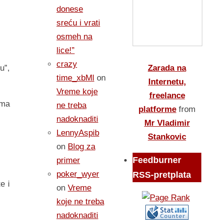
donese
sreću i vrati
osmeh na
lice!”
crazy
Zarada na
u”,
time_xbMl
on
Internetu,
Vreme koje
freelance
ima
ne treba
platforme
from
nadoknaditi
Mr Vladimir
LennyAspib
Stankovic
on
Blog za
Feedburner
primer
poker_wyer
RSS-pretplata
e i
on
Vreme
koje ne treba
nadoknaditi