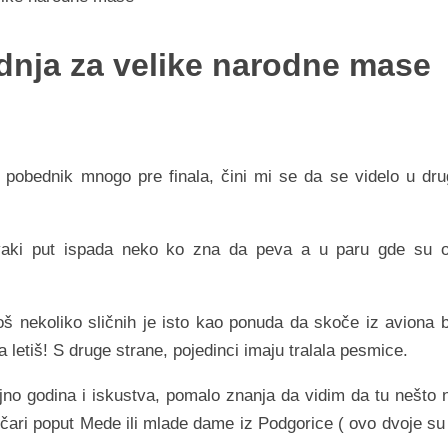
prdnja za velike narodne mase
 pobednik mnogo pre finala, čini mi se da se videlo u dru
svaki put ispada neko ko zna da peva a u paru gde su 
oš nekoliko sličnih je isto kao ponuda da skoče iz aviona 
letiš! S druge strane, pojedinci imaju tralala pesmice.
o godina i iskustva, pomalo znanja da vidim da tu nešto n
ičari poput Mede ili mlade dame iz Podgorice ( ovo dvoje su