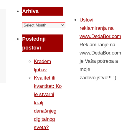
Arhiva
Uslovi
Arhiva
reklamiranja na
www.DedaBor.com
Poslednji
Reklamiranje na
postovi
www.DedaBor.com
je Vaša potreba a
Kradem
moje
ljubav
zadovoljstvo!!! :)
Kvalitet ili
kvantitet: Ko
je stvarni
kralj
današnjeg
digitalnog
sveta?