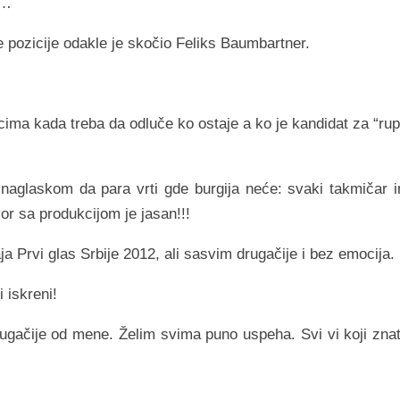
i…
te pozicije odakle je skočio Feliks Baumbartner.
ucima kada treba da odluče ko ostaje a ko je kandidat za “rup
sa naglaskom da para vrti gde burgija neće: svaki takmičar 
r sa produkcijom je jasan!!!
 Prvi glas Srbije 2012, ali sasvim drugačije i bez emocija.
i iskreni!
rugačije od mene. Želim svima puno uspeha. Svi vi koji znat