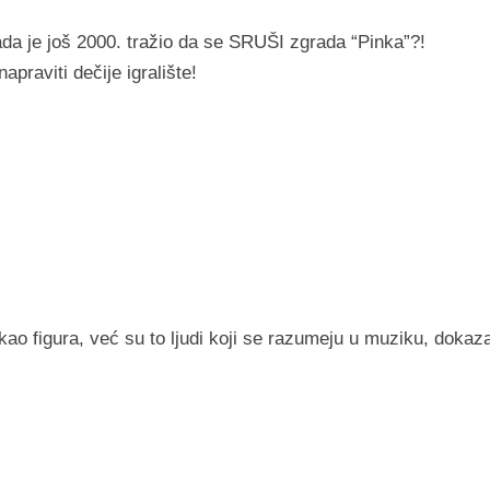
ada je još 2000. tražio da se SRUŠI zgrada “Pinka”?!
napraviti dečije igralište!
amo kao figura, već su to ljudi koji se razumeju u muziku, dokaz