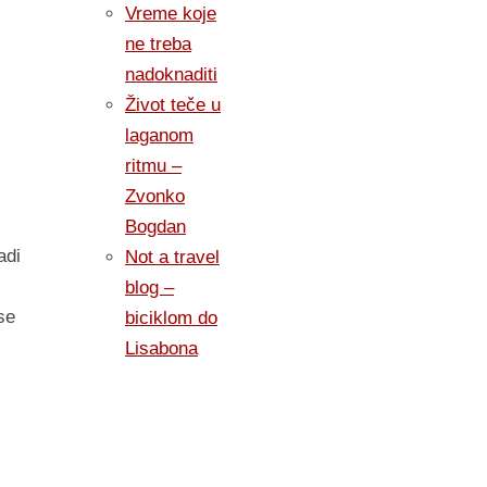
Vreme koje
ne treba
nadoknaditi
Život teče u
laganom
ritmu –
Zvonko
Bogdan
adi
Not a travel
blog –
se
biciklom do
Lisabona