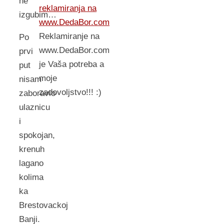
ne
reklamiranja na
izgubim…
www.DedaBor.com
Reklamiranje na
Po
www.DedaBor.com
prvi
je Vaša potreba a
put
moje
nisam
zadovoljstvo!!! :)
zaboravio
ulaznicu
i
spokojan,
krenuh
lagano
kolima
ka
Brestovackoj
Banji.