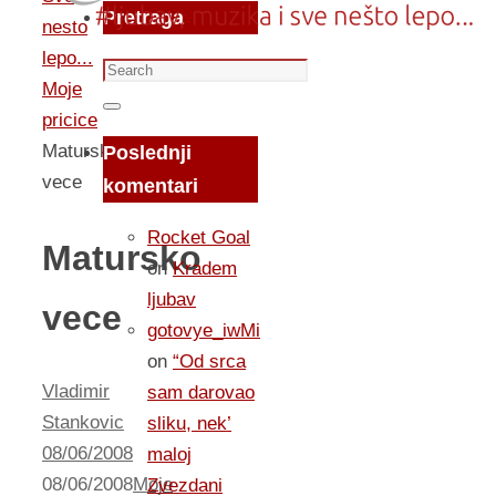
Pretraga
nesto
lepo...
Search
Moje
for:
Search
pricice
Matursko
Poslednji
vece
komentari
Rocket Goal
Matursko
on
Kradem
ljubav
vece
gotovye_iwMi
on
“Od srca
Vladimir
sam darovao
Stankovic
sliku, nek’
08/06/2008
maloj
08/06/2008
Moje
Zvezdani