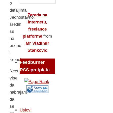
o
detaljima.
Zarada na
Jednostavno,
Internetu,
sredih
freelance
se
platforme
from
na
Mr Vladimir
brzinu
Stankovic
i
krenuh.
Feedburner
RSS-pretplata
Necu
vise
da
nabrajam
da
se
Uslovi