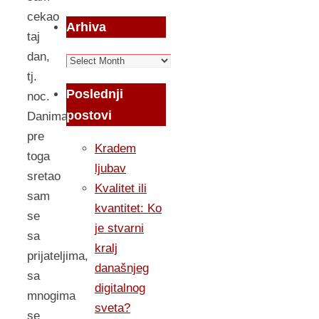
cekao
Arhiva
taj
dan,
Arhiva
tj.
Poslednji
noc.
postovi
Danima
pre
Kradem
toga
ljubav
sretao
Kvalitet ili
sam
kvantitet: Ko
se
je stvarni
sa
kralj
prijateljima,
današnjeg
sa
digitalnog
mnogima
sveta?
se