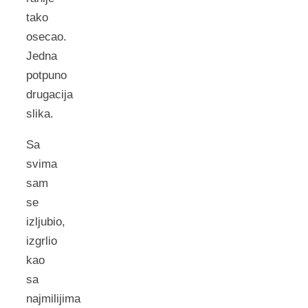
tako
osecao.
Jedna
potpuno
drugacija
slika.
Sa
svima
sam
se
izljubio,
izgrlio
kao
sa
najmilijima