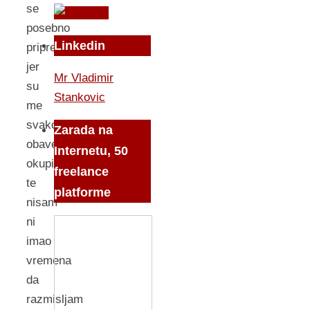
se
posebno
Linkedin
pripremao
jer
Mr Vladimir
su
Stankovic
me
svakodnevne
Zarada na
obaveze
Internetu, 50
okupirale,
freelance
te
platforme
nisam
ni
imao
vremena
da
razmisljam