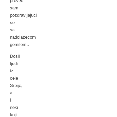
proveo
sam
pozdravljajuci
se
sa
nadolazecom
gomilom…
Dosli
ljudi
iz
cele
Srbije,
a
i
neki
koji