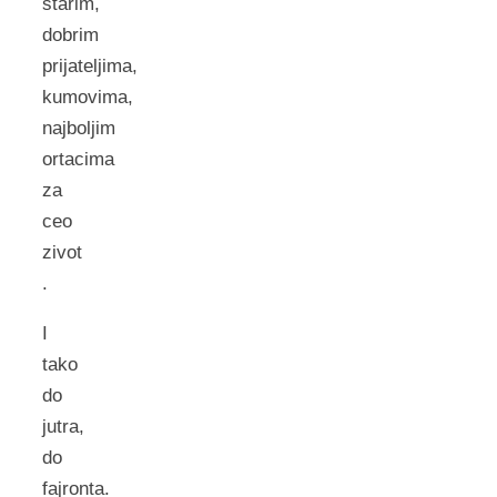
starim,
dobrim
prijateljima,
kumovima,
najboljim
ortacima
za
ceo
zivot
.
I
tako
do
jutra,
do
fajronta.