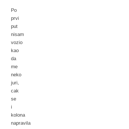
Po
prvi
put
nisam
vozio
kao
da
me
neko
juri,
cak
se
i
kolona
napravila