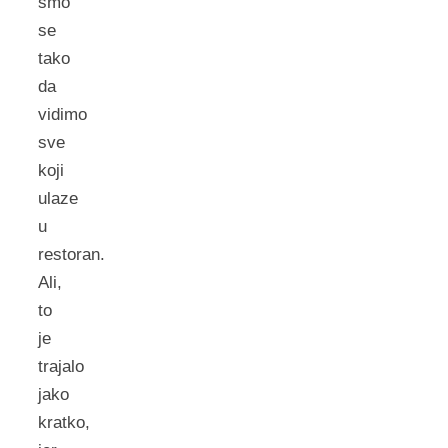
smo
se
tako
da
vidimo
sve
koji
ulaze
u
restoran.
Ali,
to
je
trajalo
jako
kratko,