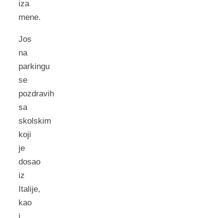
iza
mene.
Jos
na
parkingu
se
pozdravih
sa
skolskim
koji
je
dosao
iz
Italije,
kao
i