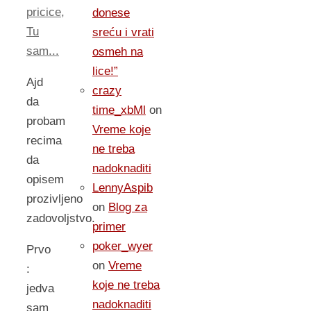
pricice
,
donese
Tu
sreću i vrati
sam...
osmeh na
lice!”
Ajd
crazy
da
time_xbMl
on
probam
Vreme koje
recima
ne treba
da
nadoknaditi
opisem
LennyAspib
prozivljeno
on
Blog za
zadovoljstvo.
primer
poker_wyer
Prvo
on
Vreme
:
koje ne treba
jedva
nadoknaditi
sam