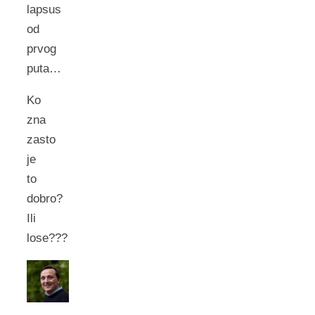
lapsus
od
prvog
puta…
Ko
zna
zasto
je
to
dobro?
Ili
lose???