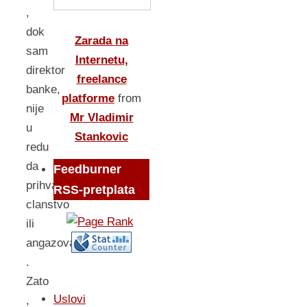
,
dok
Zarada na
sam
Internetu,
direktor
freelance
banke,
platforme
from
nije
Mr Vladimir
u
Stankovic
redu
da
Feedburner
prihvatam
RSS-pretplata
clanstvo
ili
angazovanje
.
Zato
Uslovi
,