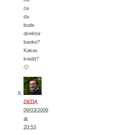
će
da
bude
direktor
banke?
Kakav
kredit?
🙂
DEDA
09/03/2008
at
20:53