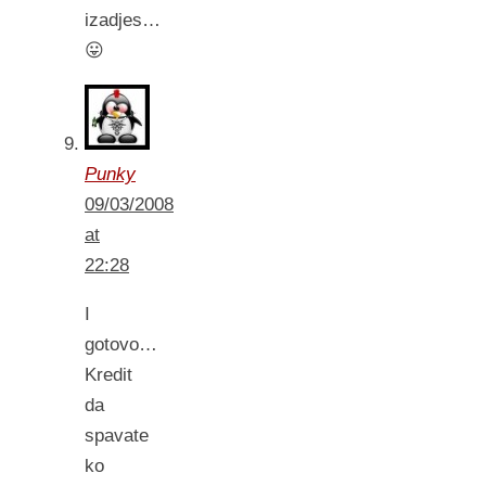
izadjes…
😛
Punky
09/03/2008
at
22:28
I
gotovo…
Kredit
da
spavate
ko