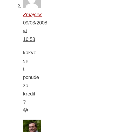
Zmajcek
09/03/2008
at
16:58
kakve
su
ti
ponude
za
kredit
?
😛