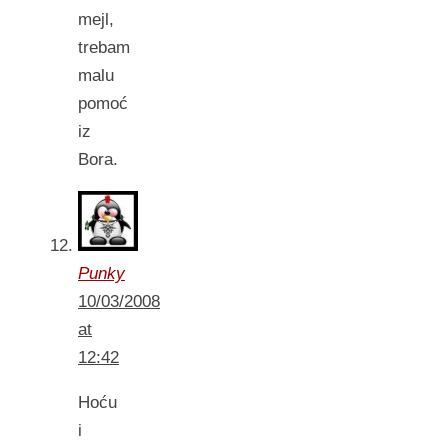
mejl,
trebam
malu
pomoć
iz
Bora.
Punky
10/03/2008
at
12:42
Hoću
i