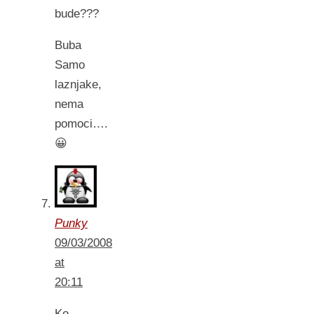
bude???
Buba
Samo
laznjake,
nema
pomoci….
😀
Punky
09/03/2008
at
20:11
Ko