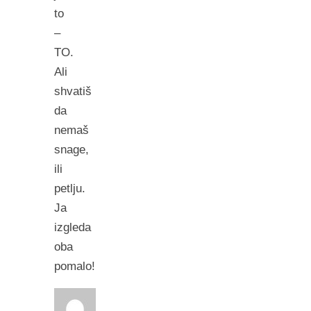
to
–
TO.
Ali
shvatiš
da
nemaš
snage,
ili
petlju.
Ja
izgleda
oba
pomalo!