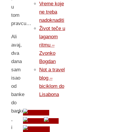
Vreme koje
u
ne treba
tom
nadoknaditi
pravcu…
Život teče u
laganom
Ali
ritmu –
avaj,
Zvonko
dva
Bogdan
dana
Not a travel
sam
blog –
isao
biciklom do
od
Lisabona
banke
do
banke
,
i