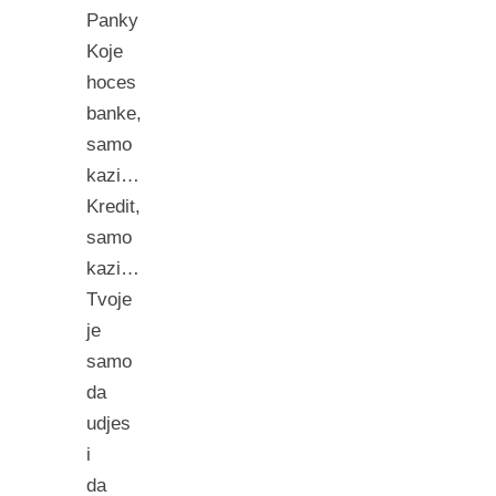
Panky
Koje
hoces
banke,
samo
kazi…
Kredit,
samo
kazi…
Tvoje
je
samo
da
udjes
i
da