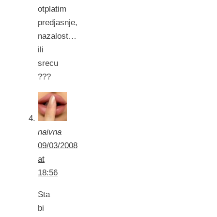
otplatim
predjasnje,
nazalost…
ili
srecu
???
naivna
09/03/2008
at
18:56
Sta
bi