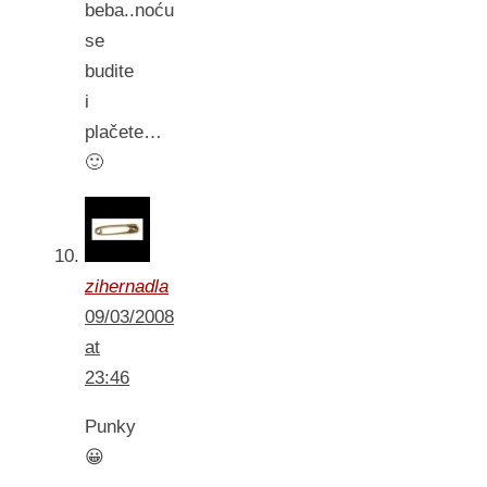
beba..noću
se
budite
i
plačete…
🙂
zihernadla
09/03/2008
at
23:46
Punky
😀