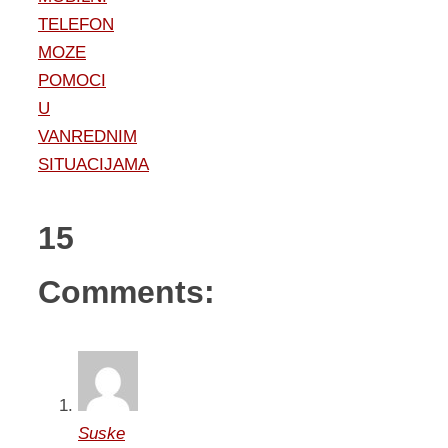
TELEFON
MOZE
POMOCI
U
VANREDNIM
SITUACIJAMA
15
Comments:
Suske