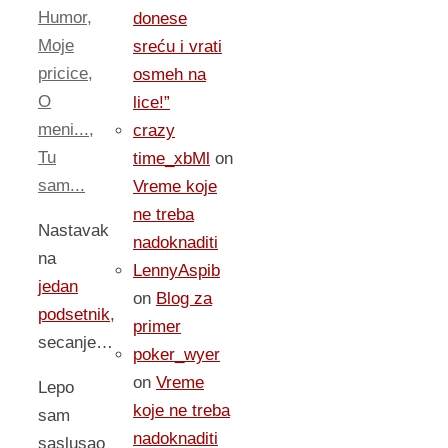
Humor
,
donese
Moje
sreću i vrati
pricice
,
osmeh na
O
lice!”
meni...
,
crazy
Tu
time_xbMl
on
sam...
Vreme koje
ne treba
Nastavak
nadoknaditi
na
LennyAspib
jedan
on
Blog za
podsetnik
,
primer
secanje…
poker_wyer
on
Vreme
Lepo
koje ne treba
sam
nadoknaditi
saslusao