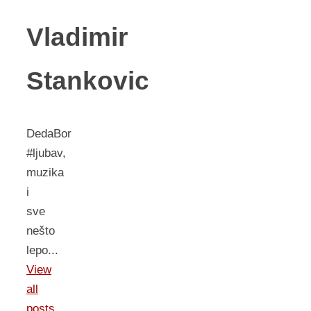
Vladimir
Stankovic
DedaBor
#ljubav,
muzika
i
sve
nešto
lepo...
View
all
posts