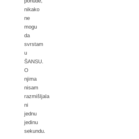
ponude,
nikako
ne
mogu
da
svrstam
u
ŠANSU.
O
njima
nisam
razmišljala
ni
jednu
jedinu
sekundu.