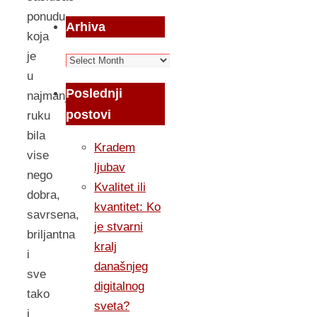
ponudu
Arhiva
koja
je
Arhiva
u
Poslednji
najmanju
postovi
ruku
bila
Kradem
vise
ljubav
nego
Kvalitet ili
dobra,
kvantitet: Ko
savrsena,
je stvarni
briljantna
kralj
i
današnjeg
sve
digitalnog
tako
sveta?
i