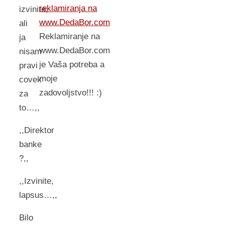
reklamiranja na
izvinite,
www.DedaBor.com
ali
Reklamiranje na
ja
www.DedaBor.com
nisam
je Vaša potreba a
pravi
moje
covek
zadovoljstvo!!! :)
za
to…,,
,,Direktor
banke
?,,
,,Izvinite,
lapsus…,,
Bilo