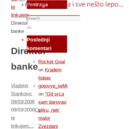
Pretraga
te
linkujem...
Search
Direktor
for:
Search
banke
Poslednji
komentari
Direktor
Rocket Goal
banke
on
Kradem
ljubav
Vladimir
gotovye_iwMi
Stankovic
on
“Od srca
09/03/2008
sam darovao
09/03/2008
Cu
sliku, nek’
te
maloj
linkujem...
,
Zvezdani