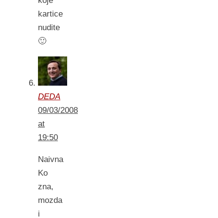
koje
kartice
nudite
🙂
DEDA
09/03/2008
at
19:50
Naivna
Ko
zna,
mozda
i