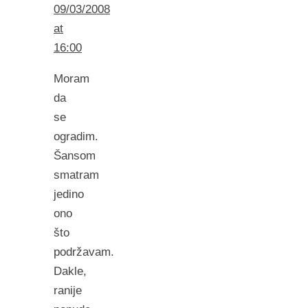
09/03/2008
at
16:00
Moram
da
se
ogradim.
Šansom
smatram
jedino
ono
što
podržavam.
Dakle,
ranije