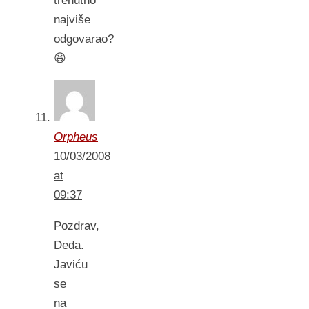
trenutno
najviše
odgovarao?
😆
Orpheus
10/03/2008
at
09:37
Pozdrav,
Deda.
Javiću
se
na