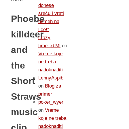
donese
sreću i vrati
Phoebe
osmeh na
lice!”
killdeer
crazy
time_xbMl
on
and
Vreme koje
ne treba
the
nadoknaditi
LennyAspib
Short
on
Blog za
Straws
primer
poker_wyer
music
on
Vreme
koje ne treba
clip
nadoknaditi