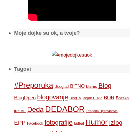
Moje dojke su ok, a tvoje?
Tagovi
#Preporuka
Blog
BITNO
Biznis
Beograd
blogovanje
BOR
BlogOpen
Borsko
BlogTV
Bojan Cukic
DEDABOR
Deda
jezero
Dragana Djermanovic
Humor
fotografije
Izlog
EPP
Facebook
fudbal