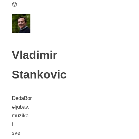
😛
Vladimir
Stankovic
DedaBor
#ljubav,
muzika
i
sve