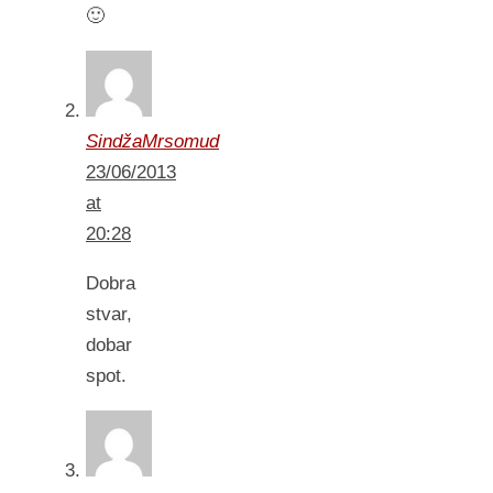
🙂
SindžaMrsomud
23/06/2013
at
20:28
Dobra
stvar,
dobar
spot.