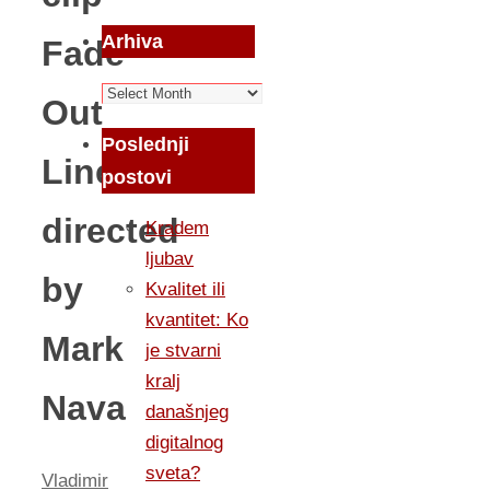
Arhiva
Fade
Arhiva
Out
Poslednji
Line
postovi
directed
Kradem
ljubav
by
Kvalitet ili
kvantitet: Ko
Mark
je stvarni
kralj
Nava
današnjeg
digitalnog
sveta?
Vladimir