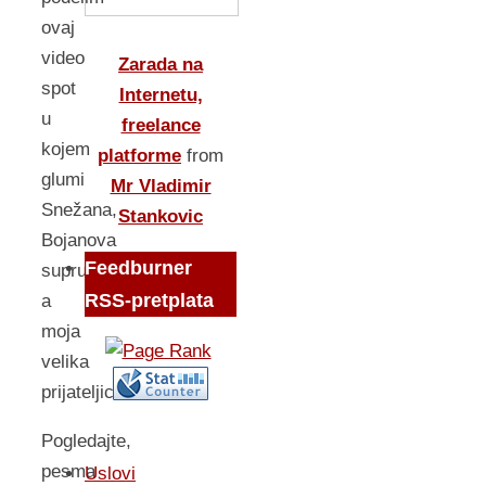
ovaj
video
Zarada na
spot
Internetu,
u
freelance
kojem
platforme
from
glumi
Mr Vladimir
Snežana,
Stankovic
Bojanova
Feedburner
supruga
RSS-pretplata
a
moja
velika
prijateljica.
Pogledajte,
pesma
Uslovi