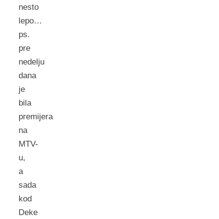
nesto
lepo…
ps.
pre
nedelju
dana
je
bila
premijera
na
MTV-
u,
a
sada
kod
Deke