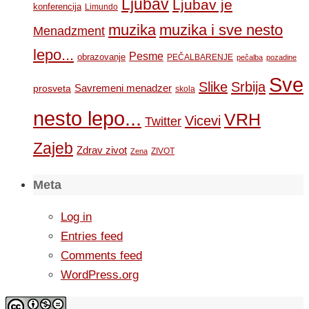
Ljubav
Ljubav je
konferencija
Limundo
muzika
muzika i sve nesto
Menadzment
lepo...
Pesme
obrazovanje
PEČALBARENJE
pečalba
pozadine
Sve
Slike
Srbija
Savremeni menadzer
prosveta
skola
nesto lepo...
VRH
Vicevi
Twitter
Zajeb
Zdrav zivot
ZIVOT
Zena
Meta
Log in
Entries feed
Comments feed
WordPress.org