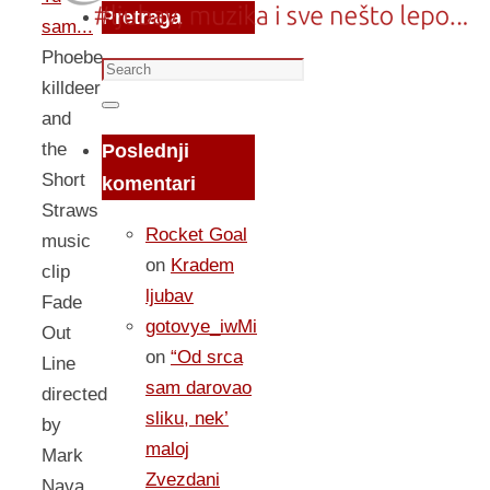
Pretraga
sam...
Phoebe
Search
killdeer
for:
Search
and
the
Poslednji
Short
komentari
Straws
Rocket Goal
music
on
Kradem
clip
ljubav
Fade
gotovye_iwMi
Out
on
“Od srca
Line
sam darovao
directed
sliku, nek’
by
maloj
Mark
Zvezdani
Nava