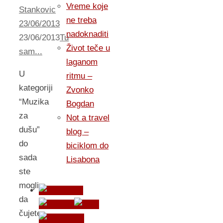
Vreme koje
Stankovic
ne treba
23/06/2013
nadoknaditi
23/06/2013
Tu
Život teče u
sam...
laganom
U
ritmu –
kategoriji
Zvonko
“Muzika
Bogdan
za
Not a travel
dušu”
blog –
do
biciklom do
sada
Lisabona
ste
mogli
da
čujete