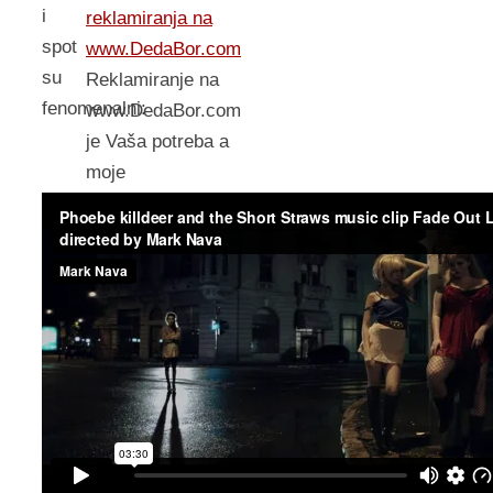
i
reklamiranja na
spot
www.DedaBor.com
su
Reklamiranje na
fenomenalni:
www.DedaBor.com
je Vaša potreba a
moje
zadovoljstvo!!! :)