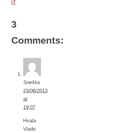
IT
3
Comments:
Sneška
23/06/2013
at
19:07
Hvala
Vlado