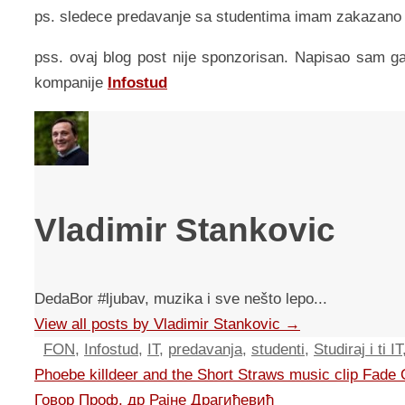
ps. sledece predavanje sa studentima imam zakazano 
pss. ovaj blog post nije sponzorisan. Napisao sam ga k
kompanije
Infostud
Vladimir Stankovic
DedaBor #ljubav, muzika i sve nešto lepo...
View all posts by Vladimir Stankovic
→
FON
,
Infostud
,
IT
,
predavanja
,
studenti
,
Studiraj i ti IT
Phoebe killdeer and the Short Straws music clip Fade
Говор Проф. др Рајнe Драгићевић