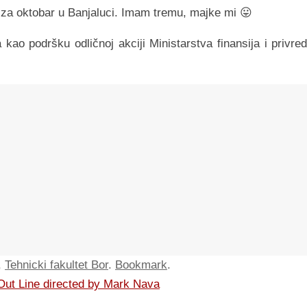
za oktobar u Banjaluci. Imam tremu, majke mi 😛
ao podršku odličnoj akciji Ministarstva finansija i privred
,
Tehnicki fakultet Bor
.
Bookmark
.
 Out Line directed by Mark Nava