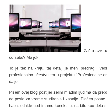
Zašto sve ov
od sebe? Ma jok.
To je tek na kraju, taj detalj je meni predrag i v
profesionalno učestvujem u projektu “Profesionalne or
dalje.
Pišem ovaj blog post jer želim mladim ljudima da prep
do posla za vreme studiranja i kasnije. Plačen posao.
haba, odakle god imamo konekciju, sa bilo kog dela s