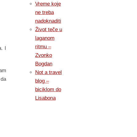
Vreme koje
ne treba
nadoknaditi
Život teče u
laganom
ritmu –
. I
Zvonko
Bogdan
mam
Not a travel
 da
blog –
biciklom do
Lisabona