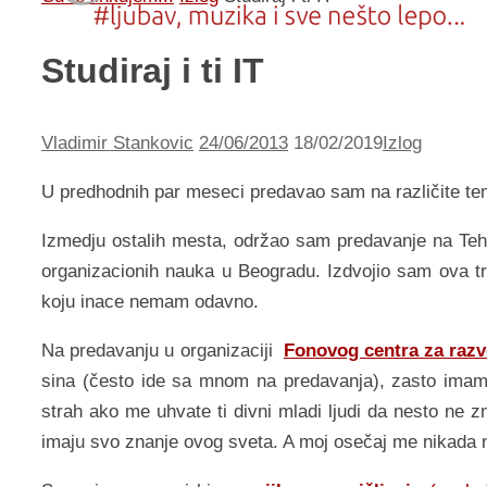
Studiraj i ti IT
Vladimir Stankovic
24/06/2013
18/02/2019
Izlog
U predhodnih par meseci predavao sam na različite tem
Izmedju ostalih mesta, održao sam predavanje na Teh
organizacionih nauka u Beogradu. Izdvojio sam ova tr
koju inace nemam odavno.
Na predavanju u organizaciji
Fonovog centra za razvo
sina (često ide sa mnom na predavanja), zasto imam
strah ako me uhvate ti divni mladi ljudi da nesto ne 
imaju svo znanje ovog sveta. A moj osečaj me nikada n