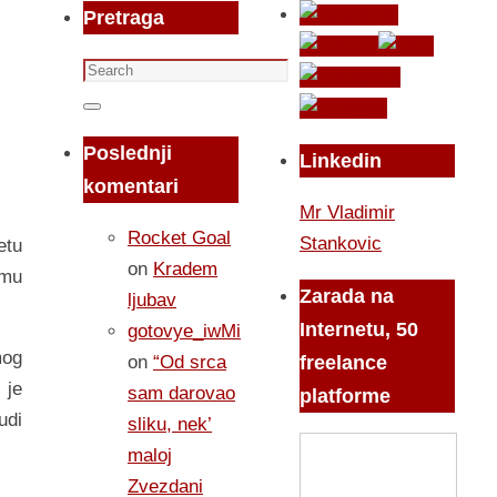
Pretraga
Search
for:
Search
Poslednji
Linkedin
komentari
Mr Vladimir
Rocket Goal
Stankovic
etu
on
Kradem
emu
Zarada na
ljubav
Internetu, 50
gotovye_iwMi
mog
on
“Od srca
freelance
 je
sam darovao
platforme
udi
sliku, nek’
maloj
Zvezdani