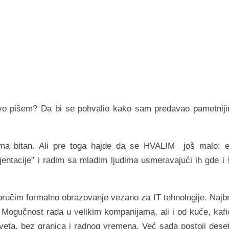
o pišem? Da bi se pohvalio kako sam predavao pametnij
eoma bitan. Ali pre toga hajde da se HVALIM još malo: e
jentacije” i radim sa mladim ljudima usmeravajući ih gde i 
oručim formalno obrazovanje vezano za IT tehnologije. Najb
 Mogučnost rada u velikim kompanijama, ali i od kuće, kafi
veta, bez granica i radnog vremena. Već sada postoji dese