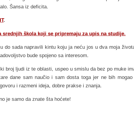
lo. Šansa iz deficita.
IT
.
a srednjih škola koji se pripremaju za upis na studije.
u do sada napravili kintu koju ja neću jos u dva moja života
dovoljstvo bude spojeno sa interesom.
broj ljudi iz te oblasti, uspeo u smislu da bez po muke i
stare dane sam naučio i sam dosta toga jer ne bih mogao
voru i razmeni ideja, dobre prakse i znanja.
no je samo da znate šta hoćete!