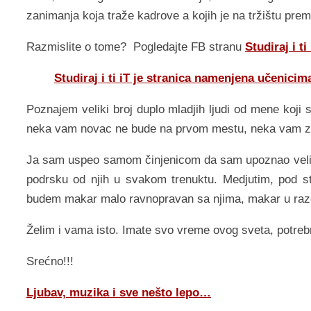
zanimanja koja traže kadrove a kojih je na tržištu prema
Razmislite o tome? Pogledajte FB stranu
Studiraj i ti 
Studiraj i ti iT je stranica namenjena učenicim
Poznajem veliki broj duplo mladjih ljudi od mene koji s
neka vam novac ne bude na prvom mestu, neka vam za
Ja sam uspeo samom činjenicom da sam upoznao veliki 
podrsku od njih u svakom trenuktu. Medjutim, pod 
budem makar malo ravnopravan sa njima, makar u razgo
Želim i vama isto. Imate svo vreme ovog sveta, potreb
Srećno!!!
Ljubav, muzika i sve nešto lepo…