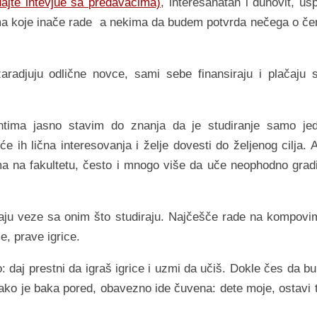
ajte intevjue sa predavacima)
, interesanatan i duhovit, us
ima koje inače rade a nekima da budem potvrda nečega o č
zaradjuju odlične novce, sami sebe finansiraju i plačaju 
tima jasno stavim do znanja da je studiranje samo je
e ih lična interesovanja i želje dovesti do željenog cilja. 
a na fakultetu, često i mnogo više da uče neophodno grad
maju veze sa onim što studiraju. Najčešče rade na kompovi
e, prave igrice.
aj prestni da igraš igrice i uzmi da učiš. Dokle čes da bul
 ako je baka pored, obavezno ide čuvena: dete moje, ostavi t