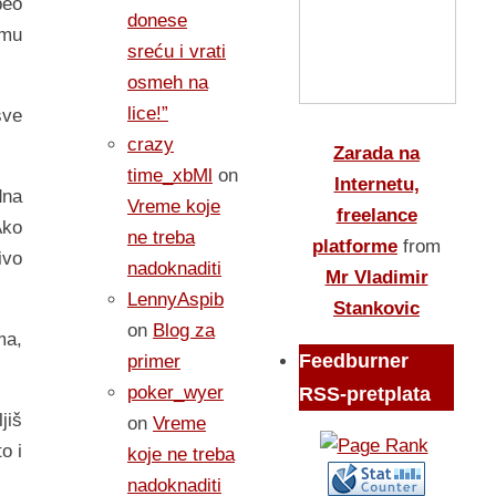
peo
donese
emu
sreću i vrati
osmeh na
lice!”
sve
crazy
Zarada na
time_xbMl
on
Internetu,
dna
Vreme koje
freelance
Ako
ne treba
platforme
from
ivo
nadoknaditi
Mr Vladimir
LennyAspib
Stankovic
on
Blog za
ma,
Feedburner
primer
poker_wyer
RSS-pretplata
jiš
on
Vreme
o i
koje ne treba
nadoknaditi