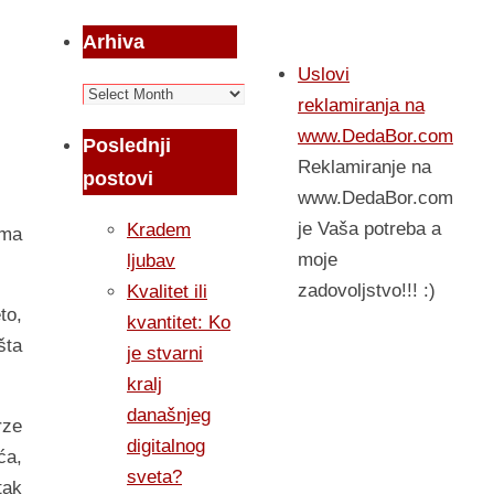
Arhiva
Uslovi
Arhiva
reklamiranja na
www.DedaBor.com
Poslednji
Reklamiranje na
postovi
www.DedaBor.com
je Vaša potreba a
Kradem
ima
moje
ljubav
zadovoljstvo!!! :)
Kvalitet ili
to,
kvantitet: Ko
šta
je stvarni
kralj
današnjeg
rze
digitalnog
ća,
sveta?
tak