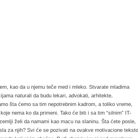
-jem, kao da u njemu teče med i mleko. Stvarate mladima
jama naturali da budu lekari, advokati, arhitekte,
mo šta ćemo sa tim nepotrebnim kadrom, a toliko vreme,
oje nema ko da primeni. Tako će biti i sa tim “silnim” IT-
zemlji želi da namami kao macu na slaninu. Šta ćete posle,
osla za njih? Svi će se pozivati na ovakve motivacione tekst