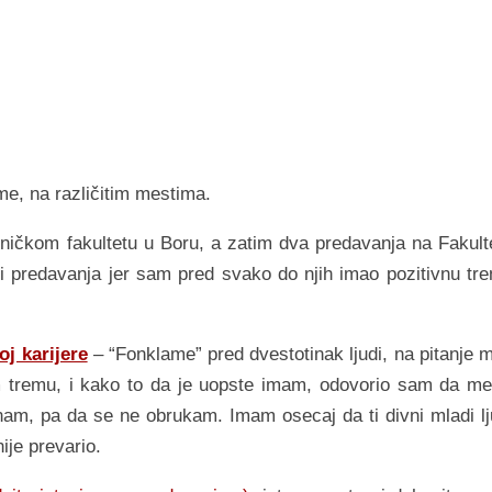
e, na različitim mestima.
ničkom fakultetu u Boru, a zatim dva predavanja na Fakult
i predavanja jer sam pred svako do njih imao pozitivnu tr
j karijere
– “Fonklame” pred dvestotinak ljudi, na pitanje 
 tremu, i kako to da je uopste imam, odovorio sam da me
znam, pa da se ne obrukam. Imam osecaj da ti divni mladi lj
ije prevario.