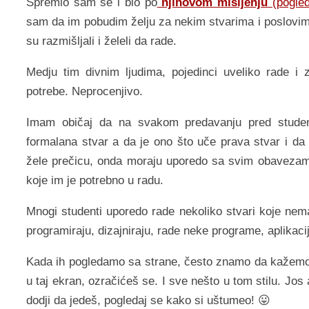
Spremio sam se i bio po
njihovom mišljenju
(pogled
sam da im pobudim želju za nekim stvarima i poslov
su razmišljali i želeli da rade.
Medju tim divnim ljudima, pojedinci uveliko rade i 
potrebe. Neprocenjivo.
Imam običaj da na svakom predavanju pred studen
formalana stvar a da je ono što uče prava stvar i da ć
žele prečicu, onda moraju uporedo sa svim obavezam
koje im je potrebno u radu.
Mnogi studenti uporedo rade nekoliko stvari koje ne
programiraju, dizajniraju, rade neke programe, aplikacij
Kada ih pogledamo sa strane, često znamo da kažemo: d
u taj ekran, ozračićeš se. I sve nešto u tom stilu. Jos
dodji da jedeš, pogledaj se kako si uštumeo! 😛