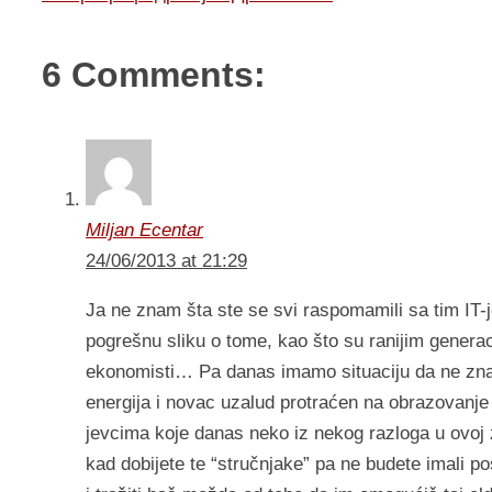
6 Comments:
Miljan Ecentar
24/06/2013 at 21:29
Ja ne znam šta ste se svi raspomamili sa tim IT
pogrešnu sliku o tome, kao što su ranijim generaci
ekonomisti… Pa danas imamo situaciju da ne zna
energija i novac uzalud protraćen na obrazovanje k
jevcima koje danas neko iz nekog razloga u ovoj 
kad dobijete te “stručnjake” pa ne budete imali p