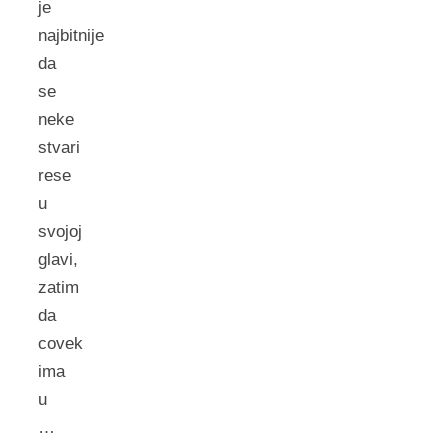
je
najbitnije
da
se
neke
stvari
rese
u
svojoj
glavi,
zatim
da
covek
ima
u
…