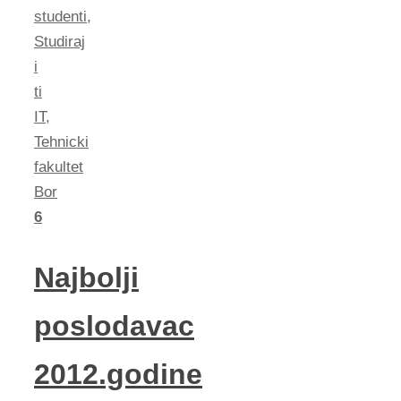
studenti
,
Studiraj
i
ti
IT
,
Tehnicki
fakultet
Bor
6
Najbolji
poslodavac
2012.godine