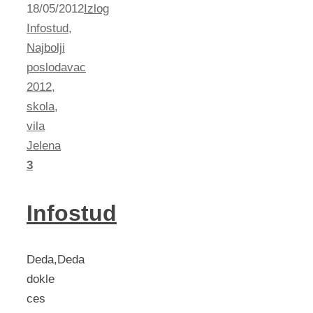
18/05/2012
Izlog
Infostud
,
Najbolji
poslodavac
2012
,
skola
,
vila
Jelena
3
Infostud
Deda,Deda
dokle
ces