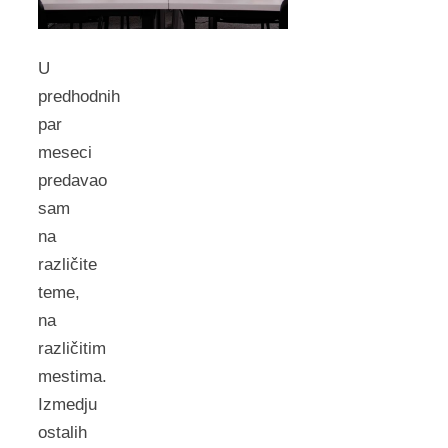
U
predhodnih
par
meseci
predavao
sam
na
različite
teme,
na
različitim
mestima.
Izmedju
ostalih