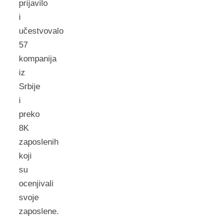
prijavilo
i
učestvovalo
57
kompanija
iz
Srbije
i
preko
8K
zaposlenih
koji
su
ocenjivali
svoje
zaposlene.