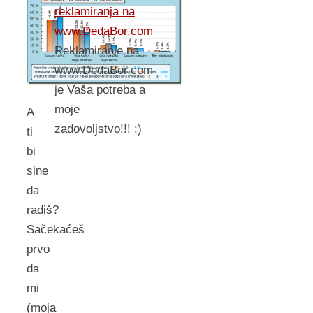
reklamiranja na
www.DedaBor.com
Reklamiranje na
www.DedaBor.com
je Vaša potreba a
moje
A
zadovoljstvo!!! :)
ti
bi
sine
da
radiš?
Sačekaćeš
prvo
da
mi
(moja