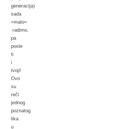
generacija)
sada
>malo<
radimo,
pa
posle
ti
i
tvoji!
Ovo
su
reči
jednog
poznatog
lika
u