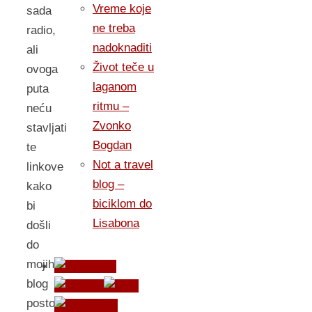
Vreme koje
sada
ne treba
radio,
nadoknaditi
ali
Život teče u
ovoga
laganom
puta
ritmu –
neću
Zvonko
stavljati
Bogdan
te
Not a travel
linkove
blog –
kako
biciklom do
bi
Lisabona
došli
do
mojih
blog
postova.