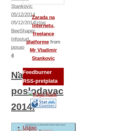
Stankovic
05/12/2014
Zarada na
05/12/2014
Izlog
Internetu,
BeeShaper
,
freelance
Infostud
,
platforme
from
posao
Mr Vladimir
4
Stankovic
Feedburner
Najbolji
RSS-pretplata
poslodavac
2014.
Uslovi