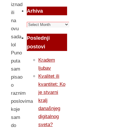
iznad
Arhiva
ili
na
Arhiva
ovu
sada,
Poslednji
lol
postovi
Puno
Kradem
puta
ljubav
sam
Kvalitet ili
pisao
kvantitet: Ko
o
je stvarni
raznim
kralj
poslovima
današnjeg
koje
digitalnog
sam
sveta?
do