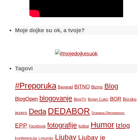
Moje dojke su ok, a tvoje?
Tagovi
#Preporuka
Blog
BITNO
Biznis
Beograd
blogovanje
BOR
BlogOpen
Borsko
BlogTV
Bojan Cukic
DEDABOR
Deda
jezero
Dragana Djermanovic
Humor
fotografije
Izlog
EPP
Facebook
fudbal
Ljubav
Ljubav je
konferencija
Limundo