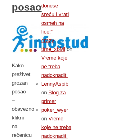
posao
donese
sreću i vrati
osmeh na
lice!”
crazy
time_xbMl
on
Vreme koje
Kako
ne treba
preživeti
nadoknaditi
grozan
LennyAspib
posao
on
Blog za
–
primer
obavezno
poker_wyer
klikni
on
Vreme
na
koje ne treba
rečenicu
nadoknaditi