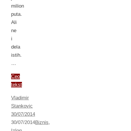
milion
puta.
Ali
ne
i
dela
istih.
…
Ceo
tekst
Vladimir
Stankovic
30/07/2014
30/07/2014
Biznis
,
Izlog
,