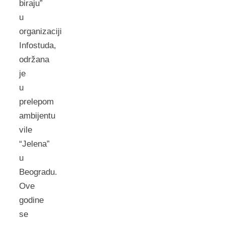
biraju”
u
organizaciji
Infostuda,
održana
je
u
prelepom
ambijentu
vile
“Jelena”
u
Beogradu.
Ove
godine
se