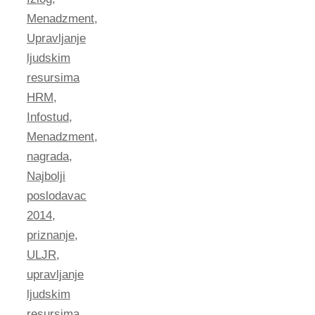
Menadzment
,
Upravljanje
ljudskim
resursima
HRM
,
Infostud
,
Menadzment
,
nagrada
,
Najbolji
poslodavac
2014
,
priznanje
,
ULJR
,
upravljanje
ljudskim
resursima