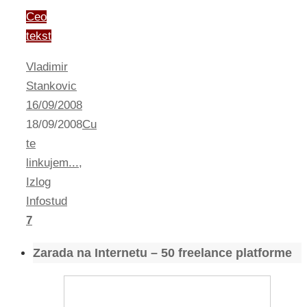
Ceo
tekst
Vladimir
Stankovic
16/09/2008
18/09/2008
Cu
te
linkujem...
,
Izlog
Infostud
7
Zarada na Internetu – 50 freelance platforme