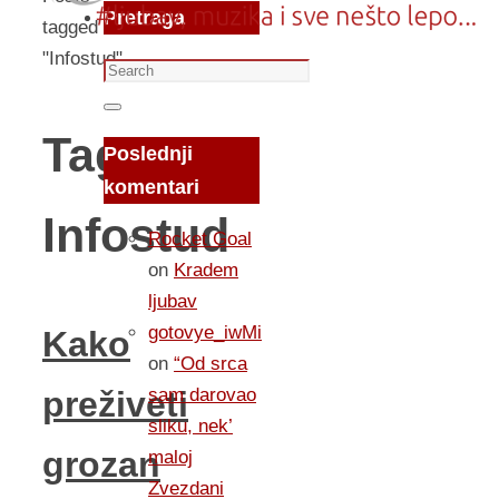
Pretraga
tagged
"Infostud"
Search
for:
Search
Tag:
Poslednji
komentari
Infostud
Rocket Goal
on
Kradem
ljubav
gotovye_iwMi
Kako
on
“Od srca
sam darovao
preživeti
sliku, nek’
grozan
maloj
Zvezdani