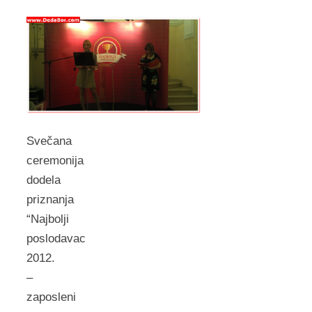
Svečana
ceremonija
dodela
priznanja
“Najbolji
poslodavac
2012.
–
zaposleni