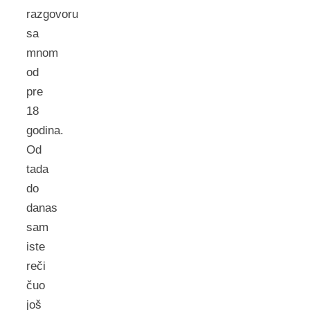
razgovoru
sa
mnom
od
pre
18
godina.
Od
tada
do
danas
sam
iste
reči
čuo
još