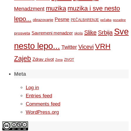
muzika
muzika i sve nesto
Menadzment
lepo...
Pesme
obrazovanje
PEČALBARENJE
pečalba
pozadine
Sve
Slike
Srbija
Savremeni menadzer
prosveta
skola
nesto lepo...
VRH
Vicevi
Twitter
Zajeb
Zdrav zivot
ZIVOT
Zena
Meta
Log in
Entries feed
Comments feed
WordPress.org