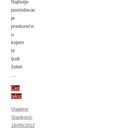
Najbolje
poslodavac
je
preduzeće
u
kojem
bi
ljudi
želeli
…
Ceo
tekst
Vladimir
Stankovic
18/05/2012