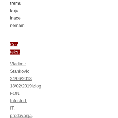
tremu
koju
inace
nemam
…
Ceo
tekst
Vladimir
Stankovic
24/06/2013
18/02/2019
Izlog
FON
,
Infostud
,
IT
,
predavanja
,