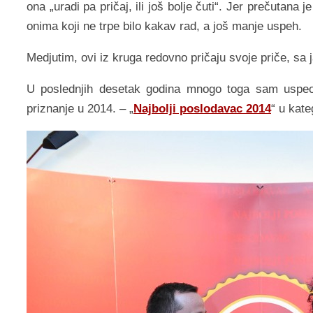
ona „uradi pa pričaj, ili još bolje čuti“. Jer prečutana
onima koji ne trpe bilo kakav rad, a još manje uspeh.
Medjutim, ovi iz kruga redovno pričaju svoje priče, sa 
U poslednjih desetak godina mnogo toga sam uspeo d
priznanje u 2014. – „
Najbolji poslodavac 2014
“ u kate