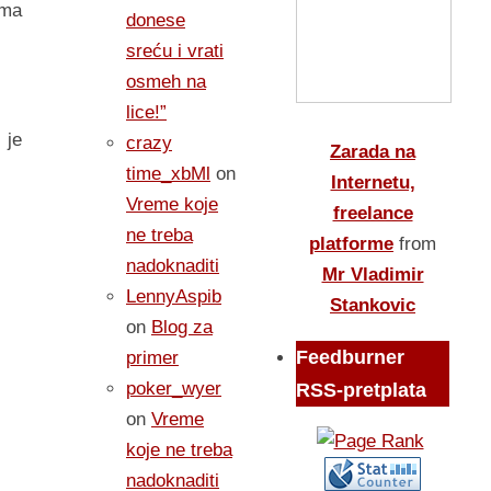
ima
donese
sreću i vrati
osmeh na
lice!”
 je
crazy
Zarada na
time_xbMl
on
Internetu,
Vreme koje
freelance
ne treba
platforme
from
nadoknaditi
Mr Vladimir
LennyAspib
Stankovic
on
Blog za
Feedburner
primer
poker_wyer
RSS-pretplata
on
Vreme
koje ne treba
nadoknaditi