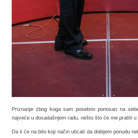
Priznanje zbog koga sam posebno ponosan na sebe 
najveće u dosadašnjem radu, nešto što će me pratiti u
Da li će na bilo koji način uticati da dobijem ponudu n