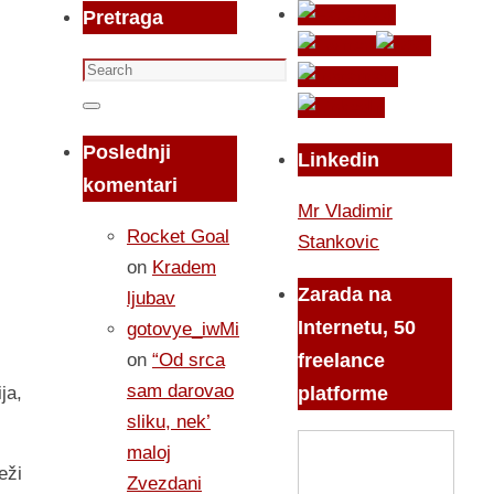
Pretraga
Search
for:
Search
Poslednji
Linkedin
komentari
Mr Vladimir
Rocket Goal
Stankovic
on
Kradem
Zarada na
ljubav
Internetu, 50
gotovye_iwMi
on
“Od srca
freelance
sam darovao
platforme
ja,
sliku, nek’
maloj
eži
Zvezdani