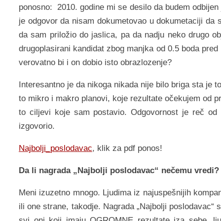
ponosno: 2010. godine mi se desilo da budem odbijen j
je odgovor da nisam dokumetovao u dokumetaciji da s
da sam priložio do jaslica, pa da nadju neko drugo o
drugoplasirani kandidat zbog manjka od 0.5 boda pred k
verovatno bi i on dobio isto obrazlozenje?
Interesantno je da nikoga nikada nije bilo briga sta je t
to mikro i makro planovi, koje rezultate očekujem od pred
to ciljevi koje sam postavio. Odgovornost je reč od 
izgovorio.
Najbolji_poslodavac
, klik za pdf ponos!
Da li nagrada „Najbolji poslodavac“ nečemu vredi?
Meni izuzetno mnogo. Ljudima iz najuspešnijih kompanij
ili one strane, takodje. Nagrada „Najbolji poslodavac“ 
svi oni koji imaju OGROMNE rezultate iza sebe, lju