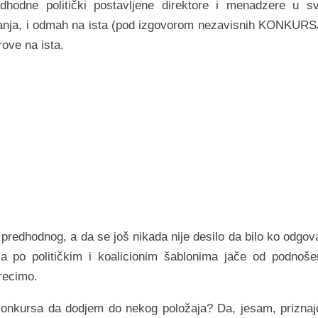
dhodne politički postavljene direktore i menadzere u s
janja, i odmah na ista (pod izgovorom nezavisnih KONKURS
rove na ista.
predhodnog, a da se još nikada nije desilo da bilo ko odgov
ja po političkim i koalicionim šablonima jače od podnoše
 recimo.
onkursa da dodjem do nekog položaja? Da, jesam, prizna