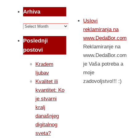
Arhiva
Uslovi
Arhiva
reklamiranja na
www.DedaBor.com
Poslednji
Reklamiranje na
postovi
www.DedaBor.com
je Vaša potreba a
Kradem
moje
ljubav
zadovoljstvo!!! :)
Kvalitet ili
kvantitet: Ko
je stvarni
kralj
današnjeg
digitalnog
sveta?