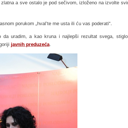
 je zlatna a sve ostalo je pod sečivom, izloženo na izvolte sv
jasnom porukom „hval’te me usta ili ću vas poderati“.
a uradim, a kao kruna i najlepši rezultat svega, stiglo
goriji
javnih preduzeća
.