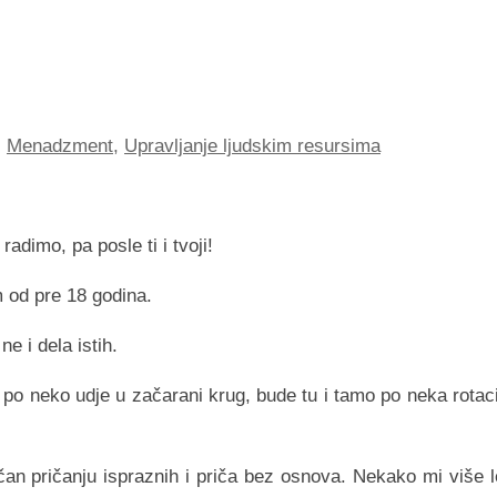
,
Menadzment
,
Upravljanje ljudskim resursima
dimo, pa posle ti i tvoji!
 od pre 18 godina.
e i dela istih.
 po neko udje u začarani krug, bude tu i tamo po neka rotaci
n pričanju ispraznih i priča bez osnova. Nekako mi više l