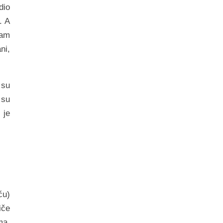
dio
. A
sam
ni,
 su
 su
 je
ću)
iče
ma,