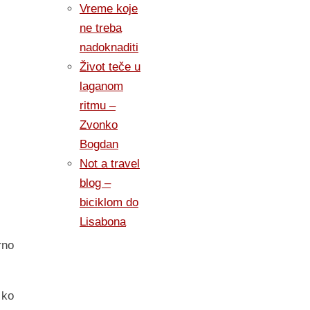
Vreme koje
ne treba
nadoknaditi
Život teče u
laganom
ritmu –
Zvonko
Bogdan
Not a travel
blog –
biciklom do
Lisabona
rno
 ko