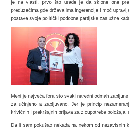
je na vlasti, prvo što urade je da sklone one pre
preduzećima gde država ima ingerencije i moć upravl
postave svoje politički podobne partijske zaslužne kad
Meni je najveća fora sto svaki naredni odmah zapljune 
za učinjeno a zapljuvano. Jer je princip nezameran
krivičnih i prekršajnih prijava za zloupotrebe položaja,
Da li sam pokušao nekada na nekom od nezavisnih k