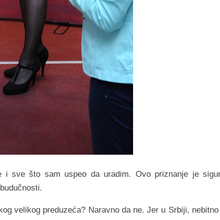
i sve što sam uspeo da uradim. Ovo priznanje je sigu
 budučnosti.
ekog velikog preduzeća? Naravno da ne. Jer u Srbiji, nebitno