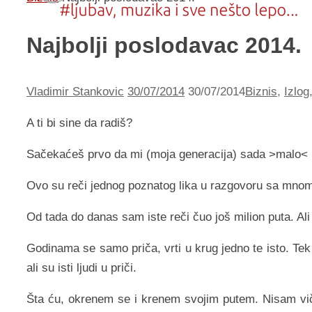
Najbolji poslodavac 2014.
Vladimir Stankovic
30/07/2014
30/07/2014
Biznis
,
Izlog
A ti bi sine da radiš?
Sačekaćeš prvo da mi (moja generacija) sada >malo< ra
Ovo su reči jednog poznatog lika u razgovoru sa mnom
Od tada do danas sam iste reči čuo još milion puta. Ali n
Godinama se samo priča, vrti u krug jedno te isto. Tek
ali su isti ljudi u priči.
Šta ću, okrenem se i krenem svojim putem. Nisam viča