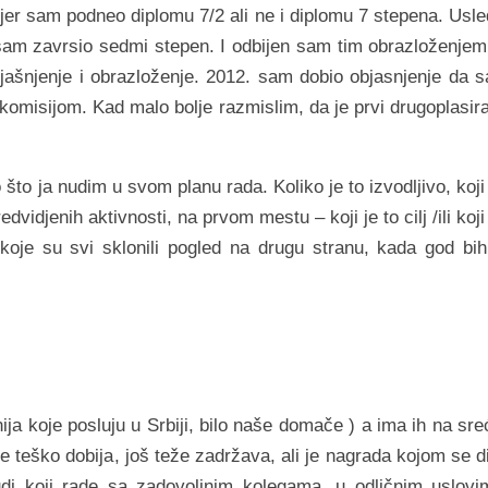
er sam podneo diplomu 7/2 ali ne i diplomu 7 stepena. Usle
am zavrsio sedmi stepen. I odbijen sam tim obrazloženjem
bjašnjenje i obrazloženje. 2012. sam dobio objasnjenje da 
omisijom. Kad malo bolje razmislim, da je prvi drugoplasira
o što ja nudim u svom planu rada. Koliko je to izvodljivo, koji
vidjenih aktivnosti, na prvom mestu – koji je to cilj /ili koji
koje su svi sklonili pogled na drugu stranu, kada god bih
a koje posluju u Srbiji, bilo naše domače ) a ima ih na sre
se teško dobija, još teže zadržava, ali je nagrada kojom se d
di koji rade sa zadovoljnim kolegama, u odličnim uslovi