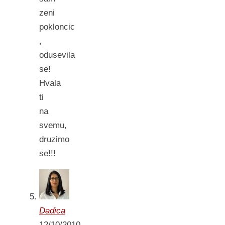
zeni
pokloncic
,
odusevila
se!
Hvala
ti
na
svemu,
druzimo
se!!!
Dadica
12/10/2010