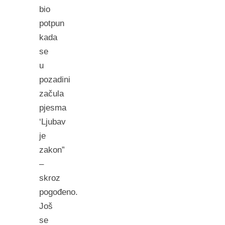
bio
potpun
kada
se
u
pozadini
začula
pjesma
‘Ljubav
je
zakon”
–
skroz
pogođeno.
Još
se