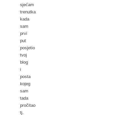
sjećam
trenutka
kada
sam
prvi
put
posjetio
tvoj
blog
i
posta
kojeg
sam
tada
pročitao
tj.