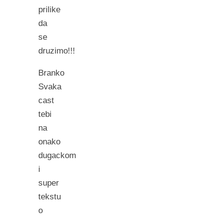
prilike
da
se
druzimo!!!
Branko
Svaka
cast
tebi
na
onako
dugackom
i
super
tekstu
o