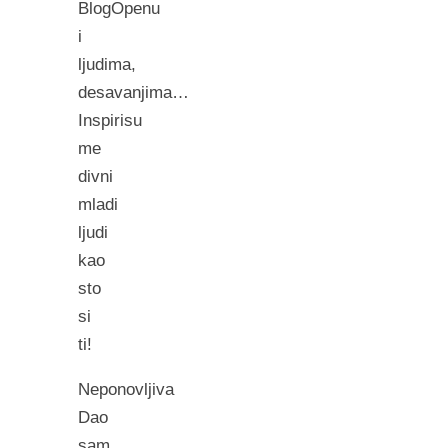
BlogOpenu
i
ljudima,
desavanjima…
Inspirisu
me
divni
mladi
ljudi
kao
sto
si
ti!
Neponovljiva
Dao
sam