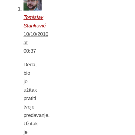
Tomislav
Stanković
10/10/2010
at
00:37
Deda,
bio
je
užitak
pratiti
tvoje
predavanje.
Užitak
je