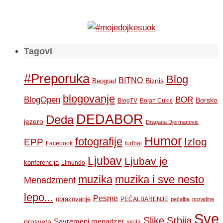
Tagovi
#Preporuka
Blog
BITNO
Biznis
Beograd
blogovanje
BOR
BlogOpen
Borsko
BlogTV
Bojan Cukic
DEDABOR
Deda
jezero
Dragana Djermanovic
Humor
fotografije
Izlog
EPP
Facebook
fudbal
Ljubav
Ljubav je
konferencija
Limundo
muzika
muzika i sve nesto
Menadzment
lepo...
Pesme
obrazovanje
PEČALBARENJE
pečalba
pozadine
Sve
Slike
Srbija
Savremeni menadzer
prosveta
skola