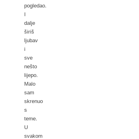
pogledao.
I
dalje
širiš
ljubav
i
sve
nešto
lijepo.
Malo
sam
skrenuo
s
teme.
U
svakom