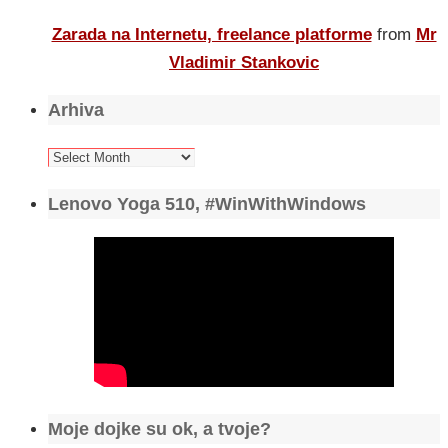
Zarada na Internetu, freelance platforme
from
Mr
Vladimir Stankovic
Arhiva
Arhiva
Lenovo Yoga 510, #WinWithWindows
Moje dojke su ok, a tvoje?