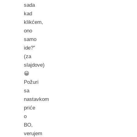
sada
kad
klikćem,
ono
samo
ide?”
(za
slajdove)
😀
Požuri
sa
nastavkom
priće
o
BO,
verujem