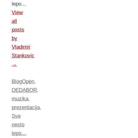
lepo...
View
all
posts
by
Vladimir
Stankovic
→
BlogOpen
,
DEDABOR
,
muzika
,
prezentacija
,
Sve
nesto
lepo...
.