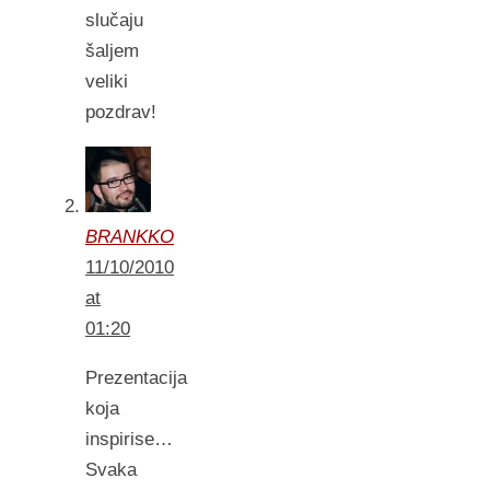
slučaju
šaljem
veliki
pozdrav!
BRANKKO
11/10/2010
at
01:20
Prezentacija
koja
inspirise…
Svaka