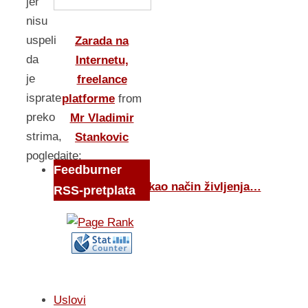
jer
nisu
uspeli
Zarada na
da
Internetu,
je
freelance
isprate
platforme
from
preko
Mr Vladimir
strima,
Stankovic
pogledajte:
Feedburner
Blogovanje kao način življenja…
RSS-pretplata
Uslovi