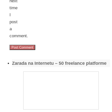
next
time
I
post
a
comment.
Zarada na Internetu – 50 freelance platforme