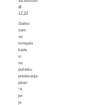
at
17:23
Slatko
sam
se
ismejala
kada
si
na
početku
predavanja
pitao:
“A
jel
ja