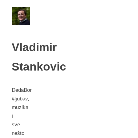
Vladimir
Stankovic
DedaBor
#ljubav,
muzika
i
sve
nešto