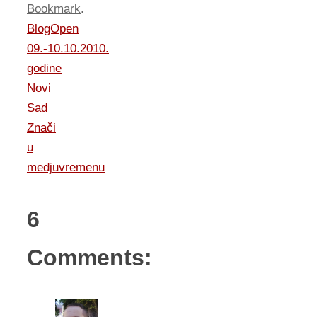
Bookmark
.
BlogOpen
09.-10.10.2010.
godine
Novi
Sad
Znači
u
medjuvremenu
6
Comments: