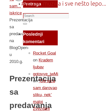
Pretraga
sam...
iskrice
Search
Prezentacija
for:
Search
sa
predavanja
Poslednji
na
komentari
BlogOpen-
Rocket Goal
u
on
Kradem
2010.g.
ljubav
gotovye_iwMi
Prezentacija
on
“Od srca
sam darovao
sa
sliku, nek’
maloj
predavanja
Zvezdani