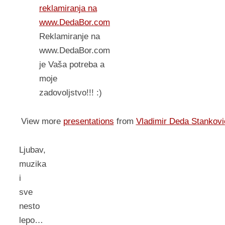
reklamiranja na
www.DedaBor.com
Reklamiranje na
www.DedaBor.com
je Vaša potreba a
moje
zadovoljstvo!!! :)
View more
presentations
from
Vladimir Deda Stankovi
Ljubav,
muzika
i
sve
nesto
lepo…