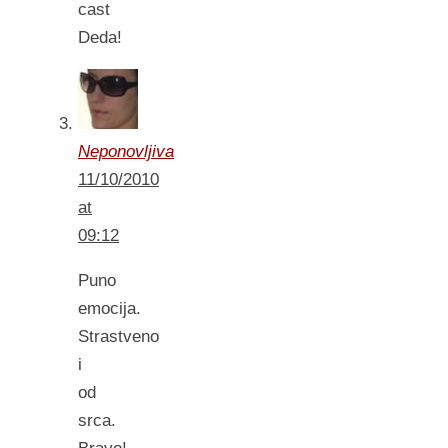
cast
Deda!
Neponovljiva
11/10/2010
at
09:12
Puno
emocija.
Strastveno
i
od
srca.