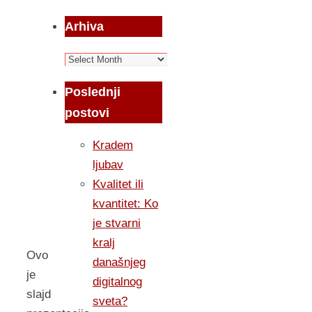
Arhiva
Arhiva
Poslednji
postovi
Kradem
ljubav
Kvalitet ili
kvantitet: Ko
je stvarni
kralj
Ovo
današnjeg
je
digitalnog
slajd
sveta?