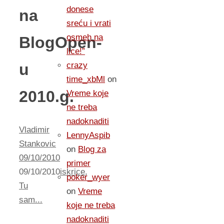
donese
na
sreću i vrati
osmeh na
BlogOpen-
lice!”
u
crazy
time_xbMl
on
2010.g.
Vreme koje
ne treba
nadoknaditi
Vladimir
LennyAspib
Stankovic
on
Blog za
09/10/2010
primer
09/10/2010
iskrice
,
poker_wyer
Tu
on
Vreme
sam...
koje ne treba
nadoknaditi