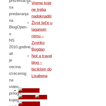
prezentacija
Vreme koje
sa
ne treba
predavanja
nadoknaditi
na
Život teče u
BlogOpen-
laganom
u
ritmu –
NS
Zvonko
2010.godine,
Bogdan
ali
Not a travel
je
blog –
vecina
biciklom do
izrecenog
Lisabona
na
video
prilogu
kojeg