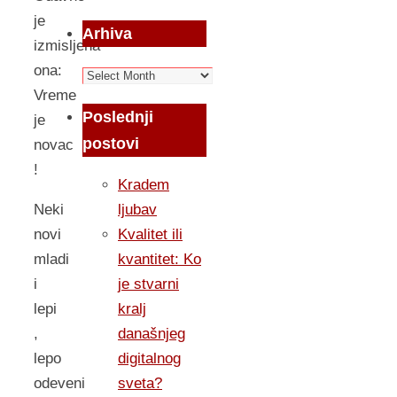
je
Arhiva
izmisljena
ona:
Arhiva
Vreme
Poslednji
je
postovi
novac
!
Kradem
ljubav
Neki
Kvalitet ili
novi
kvantitet: Ko
mladi
je stvarni
i
kralj
lepi
današnjeg
,
digitalnog
lepo
sveta?
odeveni