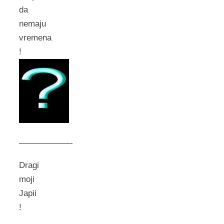
da
nemaju
vremena
!
——————-
Dragi
moji
Japii
!