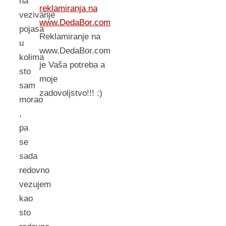
na
reklamiranja na
vezivanje
www.DedaBor.com
pojasa
Reklamiranje na
u
www.DedaBor.com
kolima
je Vaša potreba a
sto
moje
sam
zadovoljstvo!!! :)
morao
,
pa
se
sada
redovno
vezujem
kao
sto