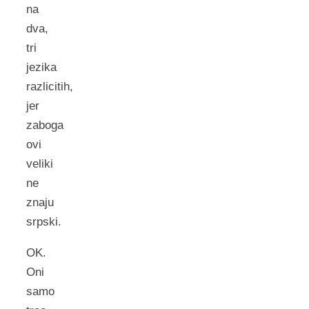
na
dva,
tri
jezika
razlicitih,
jer
zaboga
ovi
veliki
ne
znaju
srpski.
OK.
Oni
samo