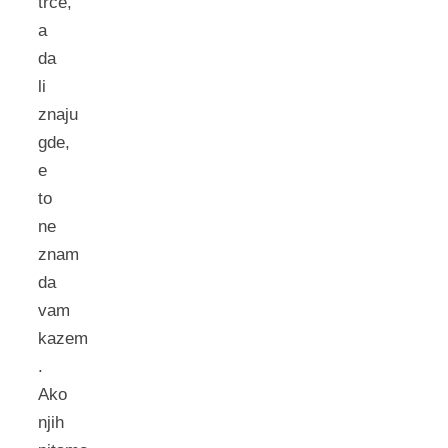
trce,
a
da
li
znaju
gde,
e
to
ne
znam
da
vam
kazem
.
Ako
njih