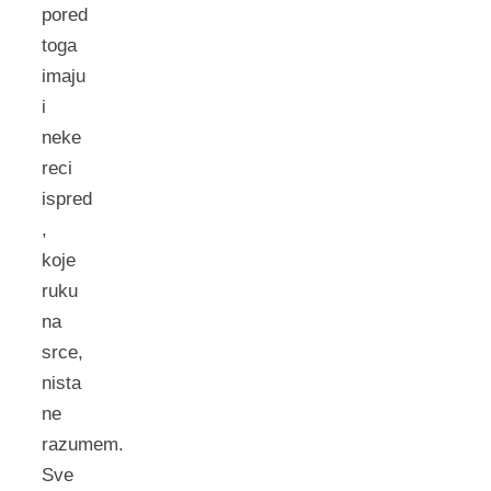
pored
toga
imaju
i
neke
reci
ispred
,
koje
ruku
na
srce,
nista
ne
razumem.
Sve