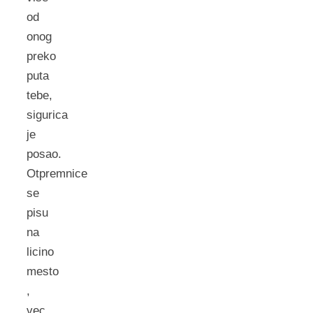
od
onog
preko
puta
tebe,
sigurica
je
posao.
Otpremnice
se
pisu
na
licino
mesto
,
vec