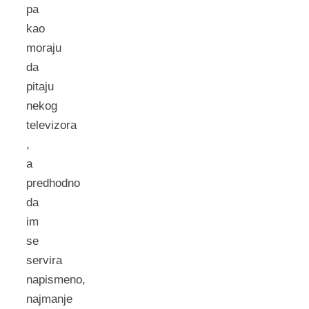
pa
kao
moraju
da
pitaju
nekog
televizora
,
a
predhodno
da
im
se
servira
napismeno,
najmanje