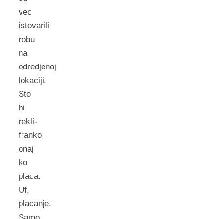
vec
istovarili
robu
na
odredjenoj
lokaciji.
Sto
bi
rekli-
franko
onaj
ko
placa.
Uf,
placanje.
Samo