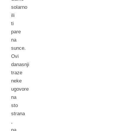
solarno
ili
ti
pare
na
sunce.
Ovi
danasnji
traze
neke
ugovore
na
sto
strana
,
pa