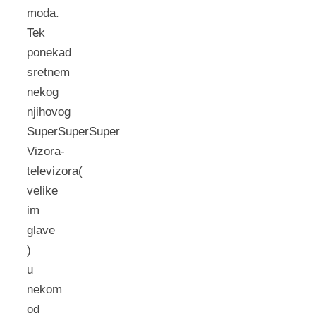
moda.
Tek
ponekad
sretnem
nekog
njihovog
SuperSuperSuper
Vizora-
televizora(
velike
im
glave
)
u
nekom
od