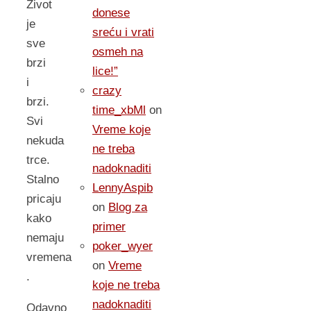
Zivot
donese
je
sreću i vrati
sve
osmeh na
brzi
lice!”
i
crazy
brzi.
time_xbMl
on
Svi
Vreme koje
nekuda
ne treba
trce.
nadoknaditi
Stalno
LennyAspib
pricaju
on
Blog za
kako
primer
nemaju
poker_wyer
vremena
on
Vreme
.
koje ne treba
nadoknaditi
Odavno