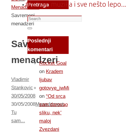
Pretraga
Menadzment
Savremeni
Search
menadzeri
for:
Search
Poslednji
Savremeni
komentari
menadzeri
Rocket Goal
on
Kradem
Vladimir
ljubav
Stankovic
gotovye_iwMi
30/05/2008
on
“Od srca
30/05/2008
Menadzment
,
sam darovao
Tu
sliku, nek’
sam...
maloj
Zvezdani