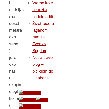
Vreme koje
i
ne treba
mirisljavi
nadoknaditi
(na
Život teče u
deset
laganom
metara
ritmu –
oko
Zvonko
sebe
Bogdan
)
Not a travel
jure
blog –
oko
biciklom do
nas
Lisabona
u
skupim
cipelama,
kolima
(