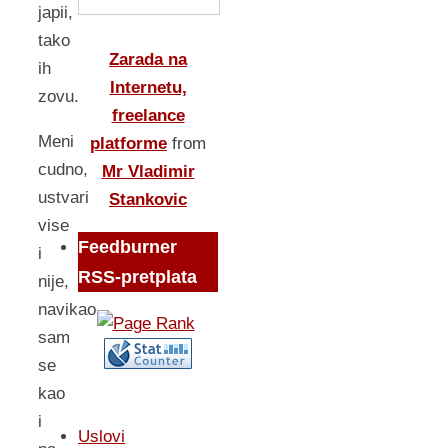
japii,
tako
Zarada na
ih
Internetu,
zovu.
freelance
Meni
platforme
from
cudno,
Mr Vladimir
ustvari
Stankovic
vise
Feedburner
i
RSS-pretplata
nije,
navikao
sam
se
kao
i
Uslovi