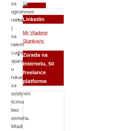
sa
ogromnom
Linkedin
reklamom
)
Mr Vladimir
sa
Stankovic
nekim
cudnim
Zarada na
aparatima
Internetu, 50
u
freelance
rukama,
platforme
sa
ozbiljnim
licima
bez
osmeha.
Mladi