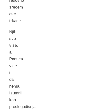
redovno
srecem
ove
trkace.
Njih
sve
vise,
a
Pantica
vise
i
da
nema.
Izumrli
kao
proslogodisnja