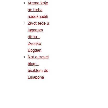
Vreme koje
ne treba
nadoknaditi
Život teče u
laganom
ritmu –
Zvonko
Bogdan
Not a travel
blog –
biciklom do
Lisabona