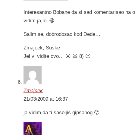
Interesantno Bobane da si sad komentarisao na o
vidim ja,lol 😀
Salim se, dobrodosao kod Dede…
Zmajcek, Suske
Jel vi vidite ovo… 😛 😀 8) 😉
Zmajcek
21/03/2009 at 16:37
ja vidim da ti sasoljis gipsanog 🙂