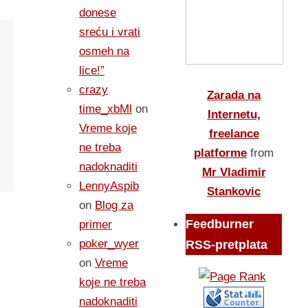
donese
sreću i vrati
osmeh na
lice!”
crazy
Zarada na
time_xbMl
on
Internetu,
Vreme koje
freelance
ne treba
platforme
from
nadoknaditi
Mr Vladimir
LennyAspib
Stankovic
on
Blog za
Feedburner
primer
poker_wyer
RSS-pretplata
on
Vreme
koje ne treba
nadoknaditi