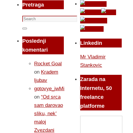
Pretraga
Search
for:
Search
Poslednji
Linkedin
komentari
Mr Vladimir
Rocket Goal
Stankovic
on
Kradem
Zarada na
ljubav
Internetu, 50
gotovye_iwMi
on
“Od srca
freelance
sam darovao
platforme
sliku, nek’
maloj
Zvezdani