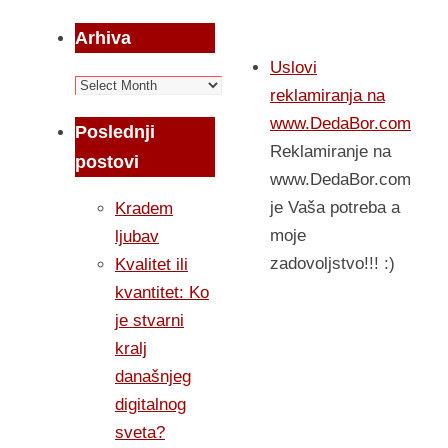
Arhiva
Uslovi
Arhiva
reklamiranja na
www.DedaBor.com
Poslednji
Reklamiranje na
postovi
www.DedaBor.com
je Vaša potreba a
Kradem
moje
ljubav
zadovoljstvo!!! :)
Kvalitet ili
kvantitet: Ko
je stvarni
kralj
današnjeg
digitalnog
sveta?