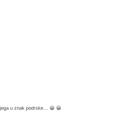
a njega u znak podrske… 😀 😀