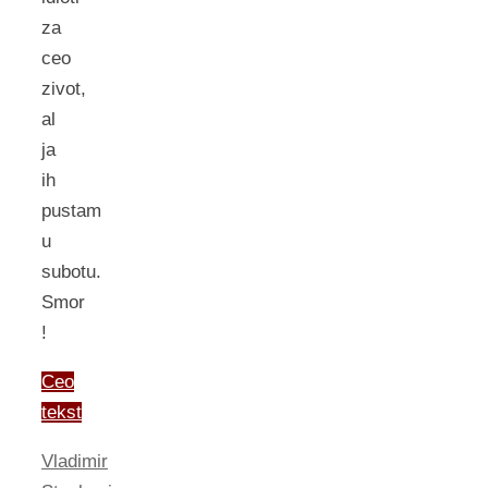
za
ceo
zivot,
al
ja
ih
pustam
u
subotu.
Smor
!
Ceo
tekst
Vladimir