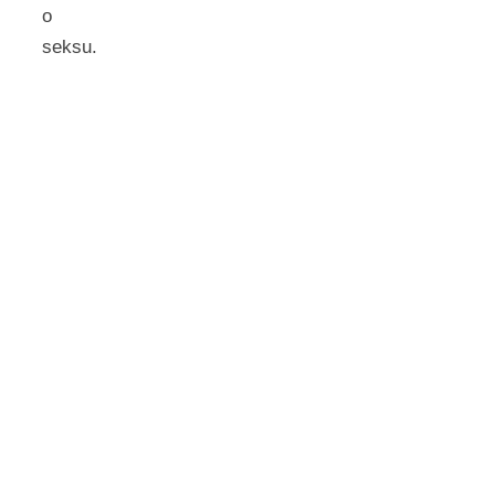
o
seksu.