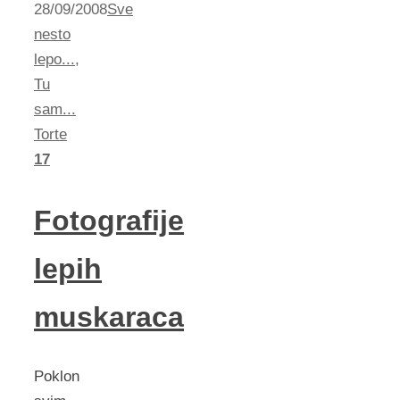
28/09/2008
Sve
nesto
lepo...
,
Tu
sam...
Torte
17
Fotografije
lepih
muskaraca
Poklon