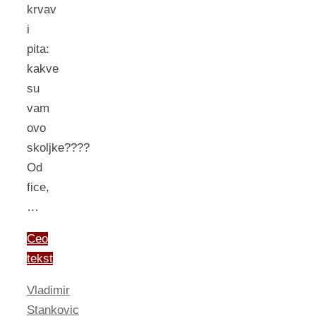
krvav
i
pita:
kakve
su
vam
ovo
skoljke????
Od
fice,
…
Ceo
tekst
Vladimir
Stankovic