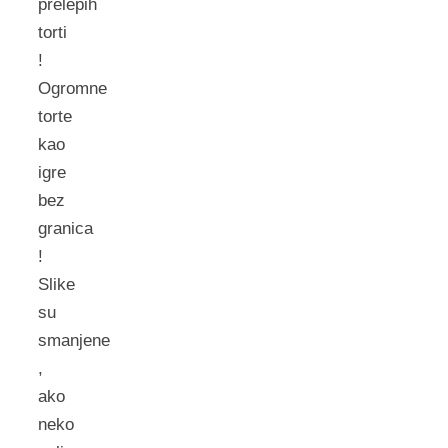
prelepih
torti
!
Ogromne
torte
kao
igre
bez
granica
!
Slike
su
smanjene
,
ako
neko