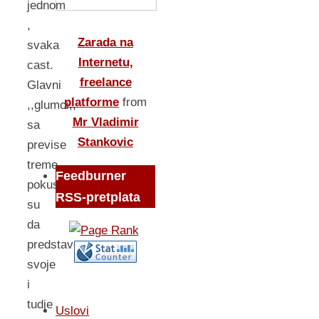
jednom
,
Zarada na
svaka
Internetu,
cast.
freelance
Glavni
platforme
from
,,glumci,,
Mr Vladimir
sa
Stankovic
previse
treme,
Feedburner
pokusali
RSS-pretplata
su
da
predstave
svoje
i
tudje
Uslovi