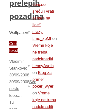
prelepih
donese
sreću i vrati
pozadina
osmeh na
lice!”
crazy
Wallpapers
time_xbMl
on
Ceo
Vreme koje
tekst
ne treba
nadoknaditi
Vladimir
LennyAspib
Stankovic
on
Blog za
30/09/2008
primer
30/09/2008
Sve
poker_wyer
nesto
on
Vreme
lepo...
,
koje ne treba
Tu
nadoknaditi