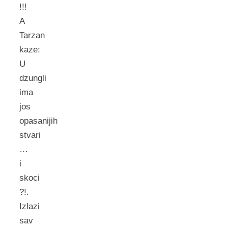
!!!
A
Tarzan
kaze:
U
dzungli
ima
jos
opasanijih
stvari
…
i
skoci
?!.
Izlazi
sav