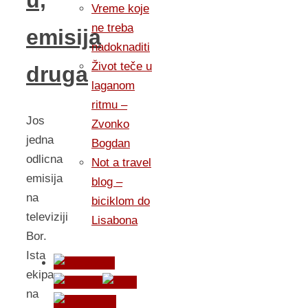
u,
Vreme koje
ne treba
emisija
nadoknaditi
Život teče u
druga
laganom
ritmu –
Jos
Zvonko
jedna
Bogdan
odlicna
Not a travel
emisija
blog –
na
biciklom do
televiziji
Lisabona
Bor.
Ista
ekipa
na