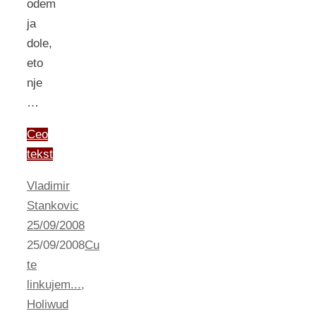
odem
ja
dole,
eto
nje
…
Ceo
tekst
Vladimir
Stankovic
25/09/2008
25/09/2008
Cu
te
linkujem...
,
Holiwud