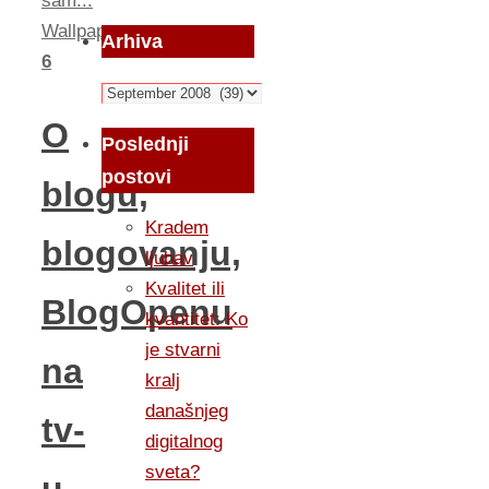
sam...
Wallpapers
Arhiva
6
Arhiva
O
Poslednji
postovi
blogu,
Kradem
blogovanju,
ljubav
Kvalitet ili
BlogOpenu
kvantitet: Ko
je stvarni
na
kralj
današnjeg
tv-
digitalnog
sveta?