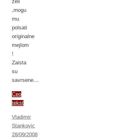
zeli
,mogu
mu
polsati
originalne
mejlom
!
Zaista
su
savrsene…
Ceo
tekst
Vladimir
Stankovic
28/09/2008