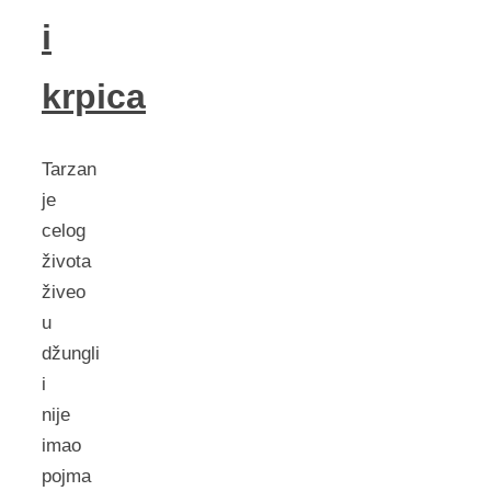
i
krpica
Tarzan
je
celog
života
živeo
u
džungli
i
nije
imao
pojma