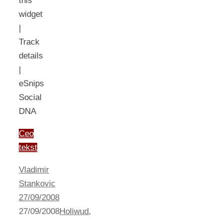
this
widget
|
Track
details
|
eSnips
Social
DNA
Ceo
tekst
Vladimir
Stankovic
27/09/2008
27/09/2008
Holiwud
,