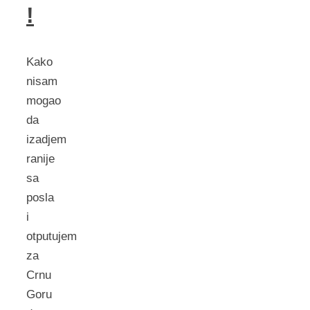
!
Kako
nisam
mogao
da
izadjem
ranije
sa
posla
i
otputujem
za
Crnu
Goru