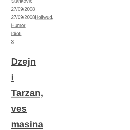
Stankovic
27/09/2008
27/09/2008
Holiwud
,
Humor
Idioti
3
Dzejn
i
Tarzan,
ves
masina