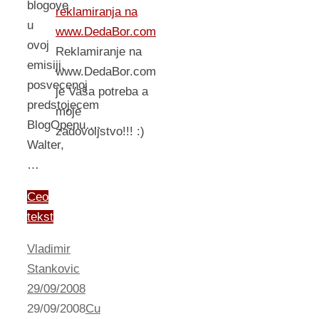
blogove
reklamiranja na
u
www.DedaBor.com
ovoj
Reklamiranje na
emisiji,
www.DedaBor.com
posvecenoj
je Vaša potreba a
predstojecem
moje
BlogOpenu….
zadovoljstvo!!! :)
Walter,
…
Ceo
tekst
Vladimir
Stankovic
29/09/2008
29/09/2008
Cu