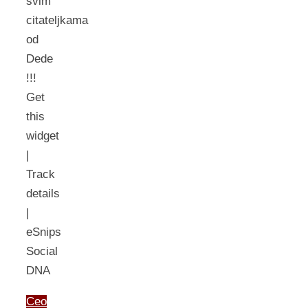
svim
citateljkama
od
Dede
!!!
Get
this
widget
|
Track
details
|
eSnips
Social
DNA
Ceo