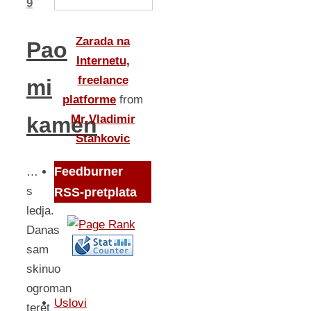
9
Zarada na
Pao
Internetu,
freelance
mi
platforme
from
Mr Vladimir
kamen
Stankovic
Feedburner
…
s
RSS-pretplata
ledja.
Danas
sam
skinuo
ogroman
Uslovi
teret