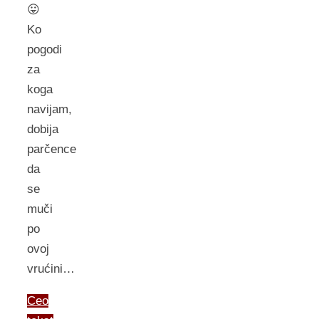
😛
Ko
pogodi
za
koga
navijam,
dobija
parčence
da
se
muči
po
ovoj
vrućini…
Ceo