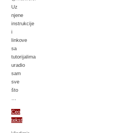
Uz
njene
instrukcije
i
linkove
sa
tutorijalima
uradio
sam
sve
što
…
Ceo
tekst