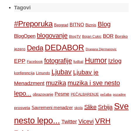
Tagovi
#Preporuka
Blog
BITNO
Biznis
Beograd
blogovanje
BOR
BlogOpen
Borsko
BlogTV
Bojan Cukic
DEDABOR
Deda
jezero
Dragana Djermanovic
Humor
fotografije
Izlog
EPP
Facebook
fudbal
Ljubav
Ljubav je
konferencija
Limundo
muzika
muzika i sve nesto
Menadzment
lepo...
Pesme
obrazovanje
PEČALBARENJE
pečalba
pozadine
Sve
Slike
Srbija
Savremeni menadzer
prosveta
skola
nesto lepo...
VRH
Vicevi
Twitter