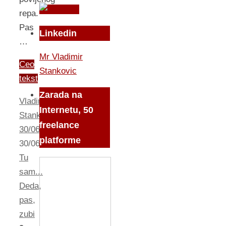
repa.
Pas
Linkedin
…
Mr Vladimir
Ceo
Stankovic
tekst
Zarada na
Vladimir
Internetu, 50
Stankovic
freelance
30/06/2010
platforme
30/06/2010
iskrice
,
Tu
sam...
Deda
,
pas
,
zubi