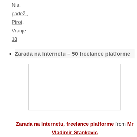
Nis
,
padeži
,
Pirot
,
Vranje
10
Zarada na Internetu – 50 freelance platforme
Zarada na Internetu, freelance platforme
from
Mr
Vladimir Stankovic