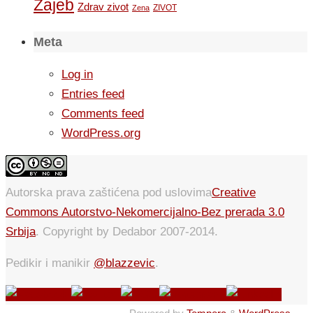
Zajeb
Zdrav zivot
ZIVOT
Zena
Meta
Log in
Entries feed
Comments feed
WordPress.org
Autorska prava zaštićena pod uslovima
Creative
Commons Autorstvo-Nekomercijalno-Bez prerada 3.0
Srbija
. Copyright by Dedabor 2007-2014.
Pedikir i manikir
@blazzevic
.