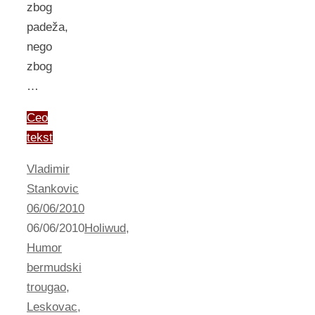
zbog
padeža,
nego
zbog
…
Ceo
tekst
Vladimir
Stankovic
06/06/2010
06/06/2010
Holiwud
,
Humor
bermudski
trougao
,
Leskovac
,