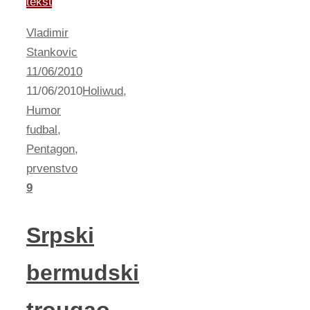
tekst
Vladimir
Stankovic
11/06/2010
11/06/2010
Holiwud
,
Humor
fudbal
,
Pentagon
,
prvenstvo
9
Srpski
bermudski
trougao