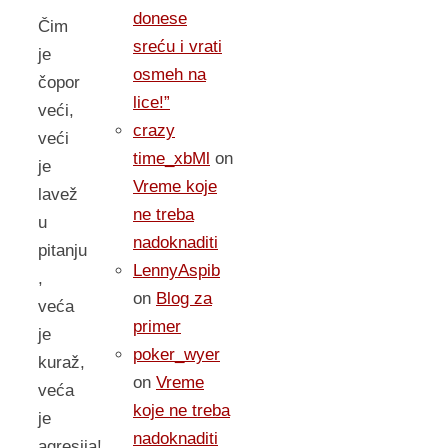
donese
Čim
sreću i vrati
je
osmeh na
čopor
lice!”
veći,
crazy
veći
time_xbMl
on
je
Vreme koje
lavež
ne treba
u
nadoknaditi
pitanju
LennyAspib
,
on
Blog za
veća
primer
je
poker_wyer
kuraž,
on
Vreme
veća
koje ne treba
je
nadoknaditi
agresija!