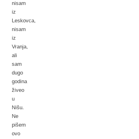
nisam
iz
Leskovca,
nisam
iz
Vranja,
ali
sam
dugo
godina
živeo
u
Nišu.
Ne
pišem
ovo