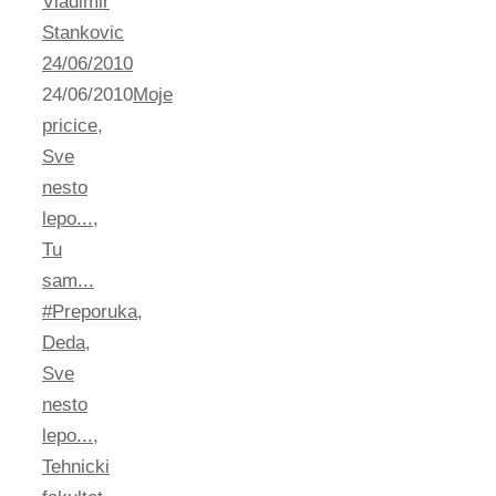
Vladimir
Stankovic
24/06/2010
24/06/2010
Moje
pricice
,
Sve
nesto
lepo...
,
Tu
sam...
#Preporuka
,
Deda
,
Sve
nesto
lepo...
,
Tehnicki