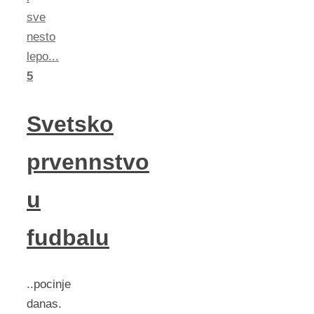
sve
nesto
lepo...
5
Svetsko
prvennstvo
u
fudbalu
..pocinje
danas.