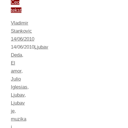
Ceo
tekst
Vladimir
Stankovic
14/06/2010
14/06/2010
Ljubav
Deda
,
El
amor
,
Julio
Iglesias
,
Ljubav
,
Ljubav
je
,
muzika
i