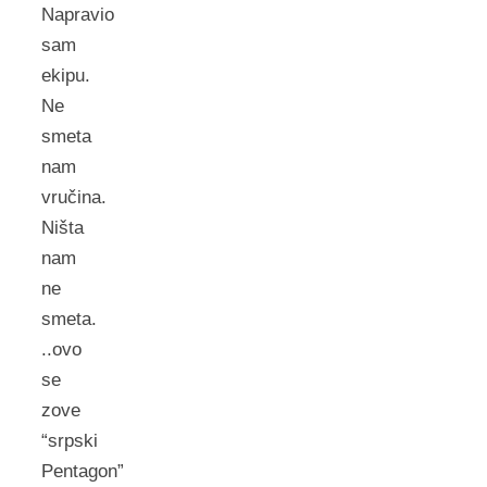
Napravio
sam
ekipu.
Ne
smeta
nam
vručina.
Ništa
nam
ne
smeta.
..ovo
se
zove
“srpski
Pentagon”