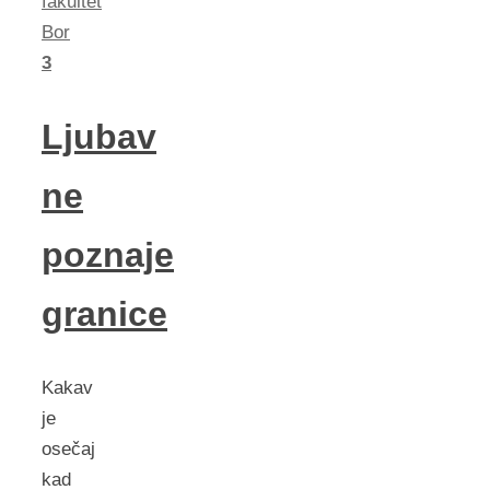
fakultet
Bor
3
Ljubav
ne
poznaje
granice
Kakav
je
osečaj
kad