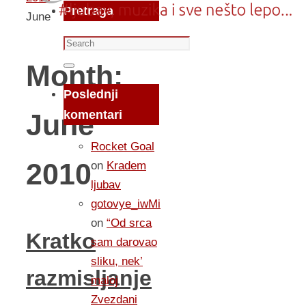
Pretraga
June
Search
for:
Month:
Search
Poslednji
komentari
June
Rocket Goal
2010
on
Kradem
ljubav
gotovye_iwMi
on
“Od srca
Kratko
sam darovao
sliku, nek’
razmisljanje
maloj
Zvezdani