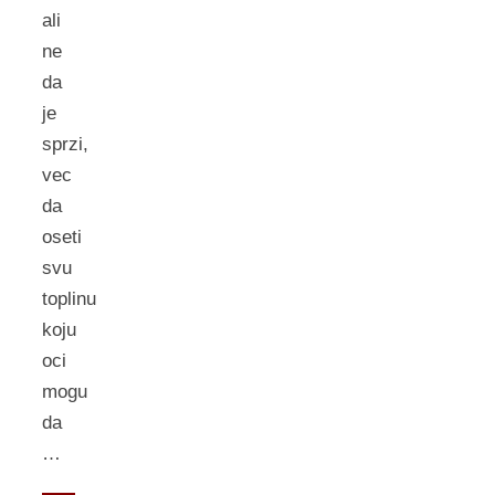
ali
ne
da
je
sprzi,
vec
da
oseti
svu
toplinu
koju
oci
mogu
da
…