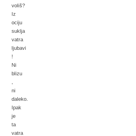
voliš?
Iz
ociju
suklja
vatra
ljubavi
!
Ni
blizu
,
ni
daleko.
Ipak
je
ta
vatra