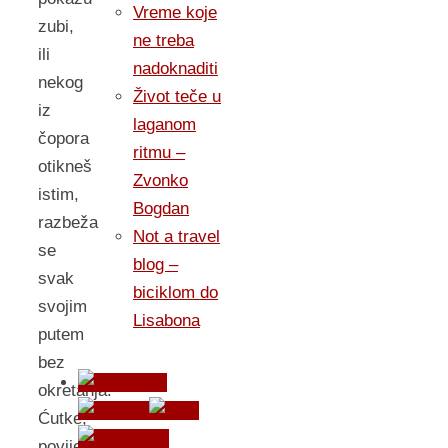
Vreme koje
zubi,
ne treba
ili
nadoknaditi
nekog
Život teče u
iz
laganom
čopora
ritmu –
otikneš
Zvonko
istim,
Bogdan
razbeža
Not a travel
se
blog –
svak
biciklom do
svojim
Lisabona
putem
bez
okretanja.
Ćutke,
povijenog