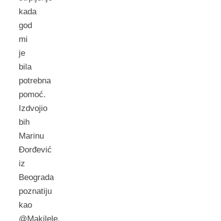
kada
god
mi
je
bila
potrebna
pomoć.
Izdvojio
bih
Marinu
Đorđević
iz
Beograda
poznatiju
kao
@Makilele.