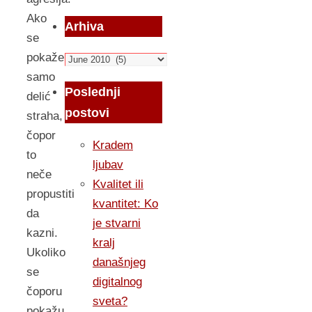
Ako
Arhiva
se
pokaže
Arhiva
samo
Poslednji
delić
postovi
straha,
čopor
Kradem
to
ljubav
neče
Kvalitet ili
propustiti
kvantitet: Ko
da
je stvarni
kazni.
kralj
Ukoliko
današnjeg
se
digitalnog
čoporu
sveta?
pokažu