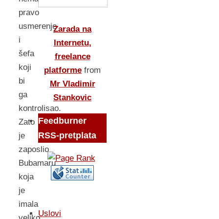
pravo
usmerenje
Zarada na
i
Internetu,
šefa
freelance
koji
platforme
from
bi
Mr Vladimir
ga
Stankovic
kontrolisao.
Feedburner
Zato
RSS-pretplata
je
zaposlio
Bubamaru
koja
je
imala
Uslovi
veliko