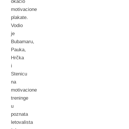
okačio
motivacione
plakate.
Vodio
je
Bubamaru,
Pauka,
Hrčka
i
Stenicu
na
motivacione
treninge
u
poznata
letovalista