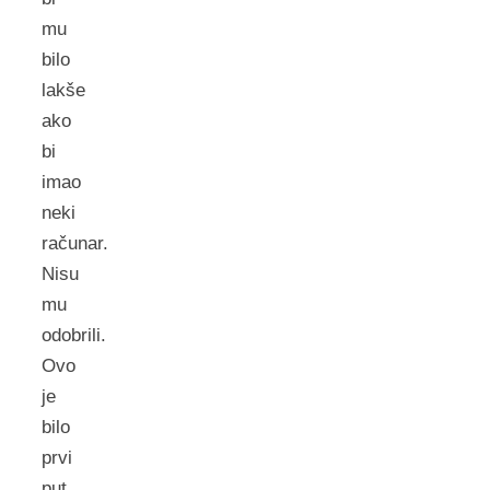
mu
bilo
lakše
ako
bi
imao
neki
računar.
Nisu
mu
odobrili.
Ovo
je
bilo
prvi
put