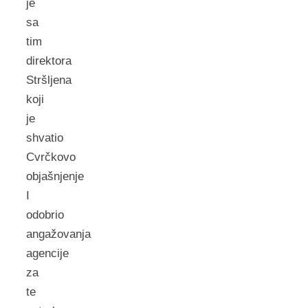
je
sa
tim
direktora
Stršljena
koji
je
shvatio
Cvrčkovo
objašnjenje
I
odobrio
angažovanja
agencije
za
te