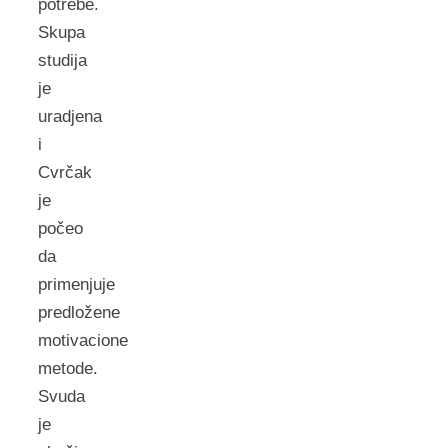
potrebe.
Skupa
studija
je
uradjena
i
Cvrčak
je
počeo
da
primenjuje
predložene
motivacione
metode.
Svuda
je