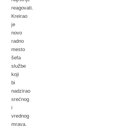
reagovati.
Kreirao
je
novo
radno
mesto
šefa
službe
koji
bi
nadzirao
srećnog
i
vrednog
mrava.