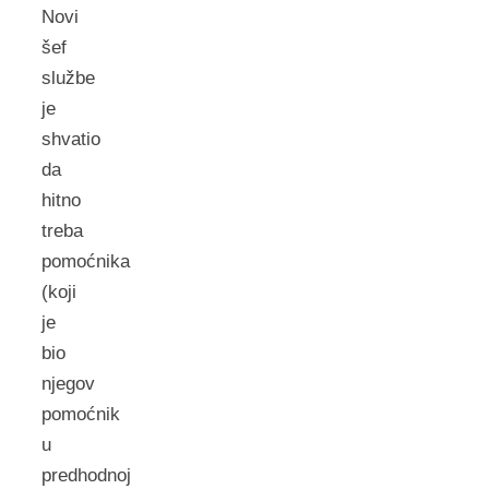
Novi
šef
službe
je
shvatio
da
hitno
treba
pomoćnika
(koji
je
bio
njegov
pomoćnik
u
predhodnoj