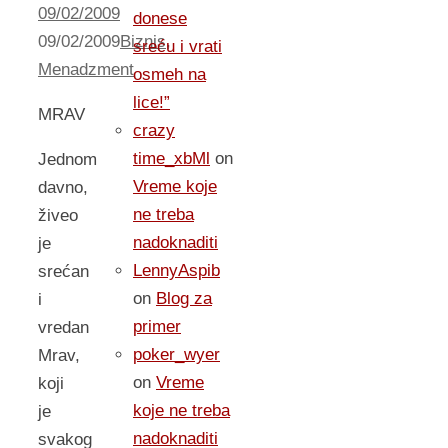
09/02/2009
donese
09/02/2009
Biznis
,
sreću i vrati
Menadzment
osmeh na
lice!”
MRAV
crazy
time_xbMl
on
Jednom
Vreme koje
davno,
ne treba
živeo
nadoknaditi
je
LennyAspib
srećan
on
Blog za
i
primer
vredan
poker_wyer
Mrav,
on
Vreme
koji
koje ne treba
je
nadoknaditi
svakog