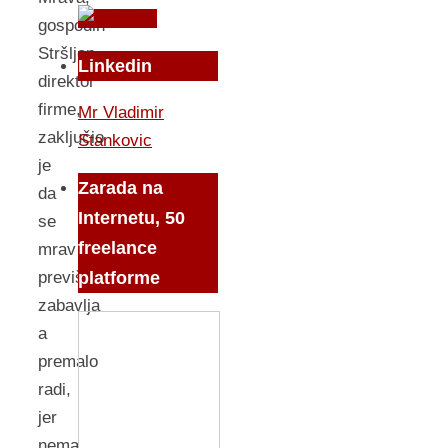
gospodin
Stršljen,
Linkedin
direktor
firme,
Mr Vladimir
zaključio
Stankovic
je
Zarada na
da
Internetu, 50
se
freelance
mrav
platforme
previše
zabavlja
a
premalo
radi,
jer
nema