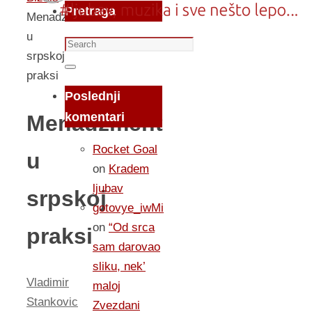
Pretraga
Menadzment
u
Search
srpskoj
for:
Search
praksi
Poslednji
komentari
Menadzment
Rocket Goal
u
on
Kradem
ljubav
srpskoj
gotovye_iwMi
on
“Od srca
praksi
sam darovao
sliku, nek’
Vladimir
maloj
Stankovic
Zvezdani