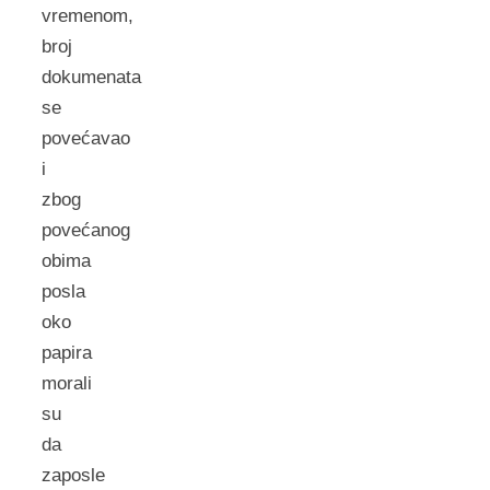
vremenom,
broj
dokumenata
se
povećavao
i
zbog
povećanog
obima
posla
oko
papira
morali
su
da
zaposle