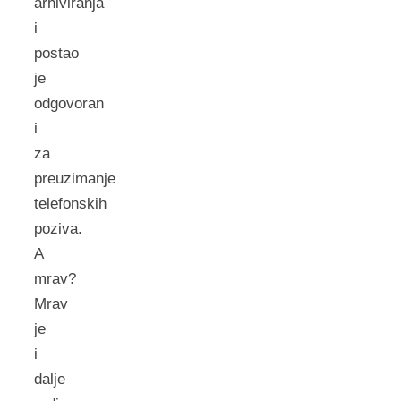
arhiviranja
i
postao
je
odgovoran
i
za
preuzimanje
telefonskih
poziva.
A
mrav?
Mrav
je
i
dalje