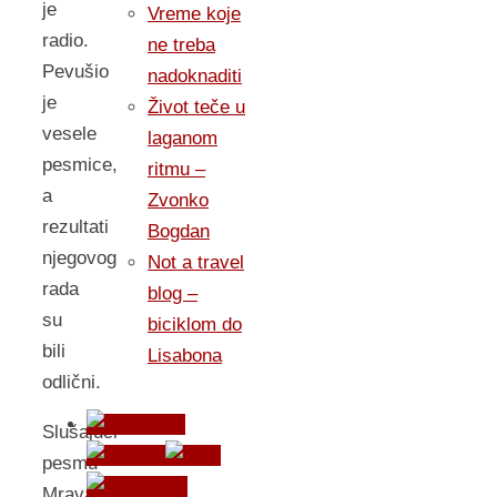
je
Vreme koje
radio.
ne treba
Pevušio
nadoknaditi
je
Život teče u
vesele
laganom
pesmice,
ritmu –
a
Zvonko
rezultati
Bogdan
njegovog
Not a travel
rada
blog –
su
biciklom do
bili
Lisabona
odlični.
Slušajući
pesmu
Mrava,