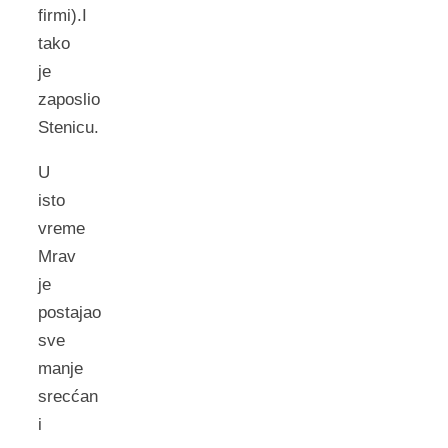
firmi).I
tako
je
zaposlio
Stenicu.
U
isto
vreme
Mrav
je
postajao
sve
manje
srecćan
i