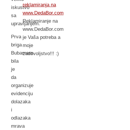
reklamiranja na
iskustvo
www.DedaBor.com
sa
Reklamiranje na
upravljanjem.
www.DedaBor.com
Prva
je Vaša potreba a
briga
moje
Bubamare
zadovoljstvo!!! :)
bila
je
da
organizuje
evidenciju
dolazaka
i
odlazaka
mrava