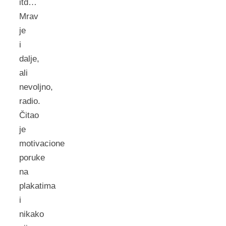
itd…
Mrav
je
i
dalje,
ali
nevoljno,
radio.
Čitao
je
motivacione
poruke
na
plakatima
i
nikako