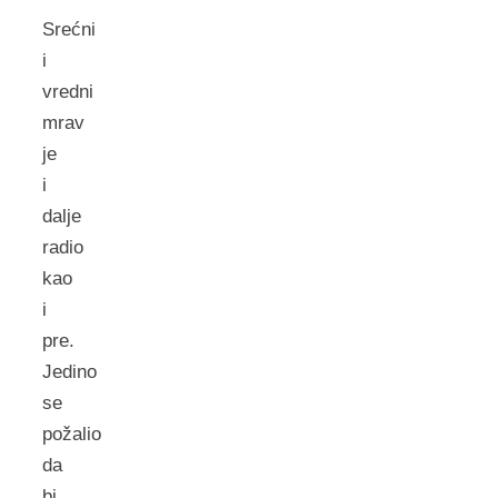
Srećni
i
vredni
mrav
je
i
dalje
radio
kao
i
pre.
Jedino
se
požalio
da
bi