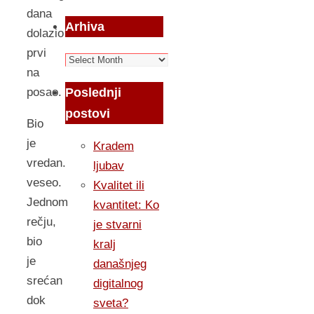
dana
Arhiva
dolazio
prvi
Arhiva
na
Poslednji
posao.
postovi
Bio
je
Kradem
vredan.
ljubav
veseo.
Kvalitet ili
Jednom
kvantitet: Ko
rečju,
je stvarni
bio
kralj
je
današnjeg
srećan
digitalnog
dok
sveta?