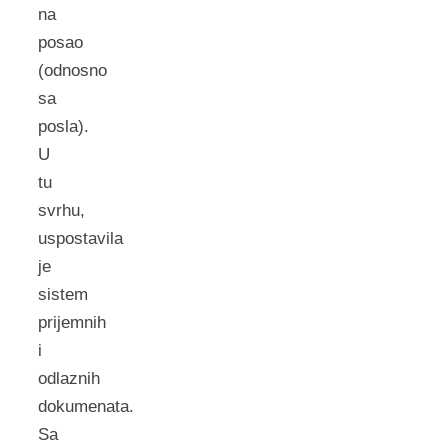
na
posao
(odnosno
sa
posla).
U
tu
svrhu,
uspostavila
je
sistem
prijemnih
i
odlaznih
dokumenata.
Sa