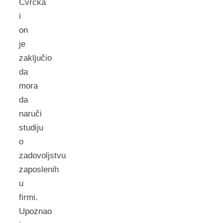
Cvrčka
i
on
je
zaključio
da
mora
da
naruči
studiju
o
zadovoljstvu
zaposlenih
u
firmi.
Upoznao