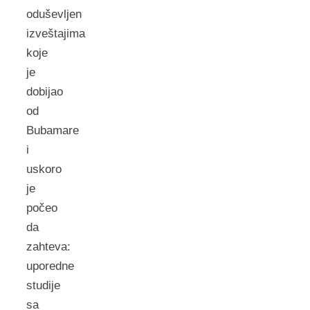
oduševljen
izveštajima
koje
je
dobijao
od
Bubamare
i
uskoro
je
počeo
da
zahteva:
uporedne
studije
sa