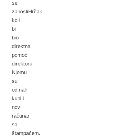
se
zaposliHrčak
koji
bi
bio
direktna
pomoć
direktoru.
Njemu
su
odmah
kupili
nov
računar
sa
štampačem.