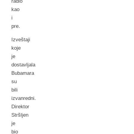
radio
kao
i
pre.
Izveštaji
koje
je
dostavljala
Bubamara
su
bili
izvanredni.
Direktor
Stršljen
je
bio