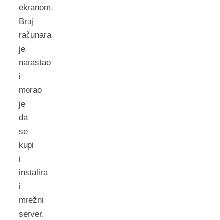
ekranom.
Broj
računara
je
narastao
i
morao
je
da
se
kupi
i
instalira
i
mrežni
server.