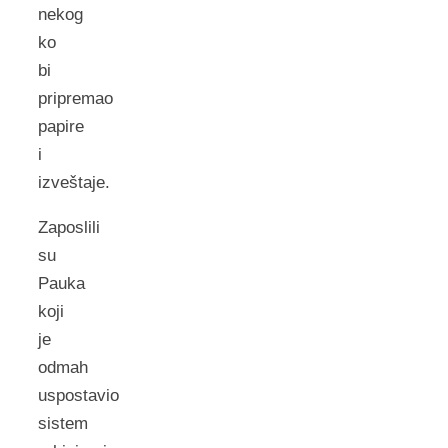
nekog
ko
bi
pripremao
papire
i
izveštaje.
Zaposlili
su
Pauka
koji
je
odmah
uspostavio
sistem