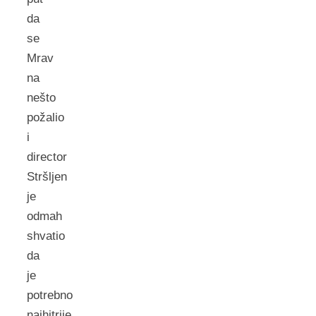
da
se
Mrav
na
nešto
požalio
i
director
Stršljen
je
odmah
shvatio
da
je
potrebno
najhitrije