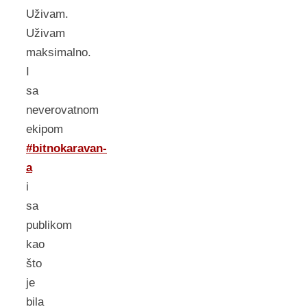
Uživam.
Uživam
maksimalno.
I
sa
neverovatnom
ekipom
#bitnokaravan-
a
i
sa
publikom
kao
što
je
bila