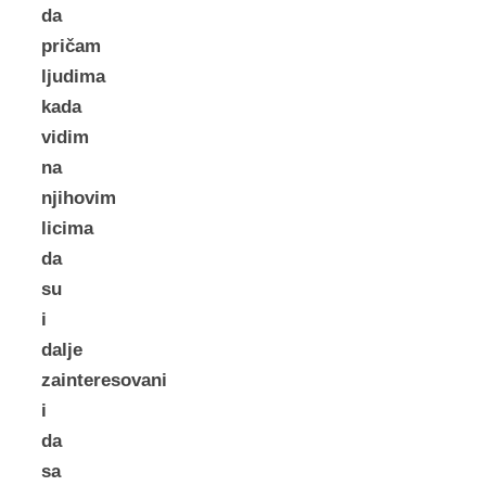
da
pričam
ljudima
kada
vidim
na
njihovim
licima
da
su
i
dalje
zainteresovani
i
da
sa