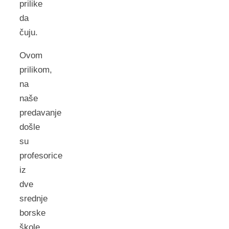
prilike
da
čuju.
Ovom
prilikom,
na
naše
predavanje
došle
su
profesorice
iz
dve
srednje
borske
škole,