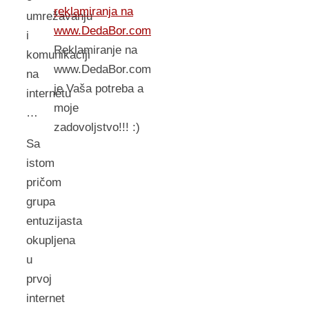
reklamiranja na
umrežavanju
www.DedaBor.com
i
Reklamiranje na
komunikaciji
www.DedaBor.com
na
je Vaša potreba a
internetu
moje
…
zadovoljstvo!!! :)
Sa
istom
pričom
grupa
entuzijasta
okupljena
u
prvoj
internet