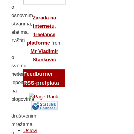
o
osnovnim
Zarada na
stvarima,
Internetu,
alatima,
freelance
zaštiti
platforme
from
i
Mr Vladimir
o
Stankovic
svemu
Feedburner
nečem
lepom
RSS-pretplata
na
blogovima
i
društvenim
mrežama,
Uslovi
o