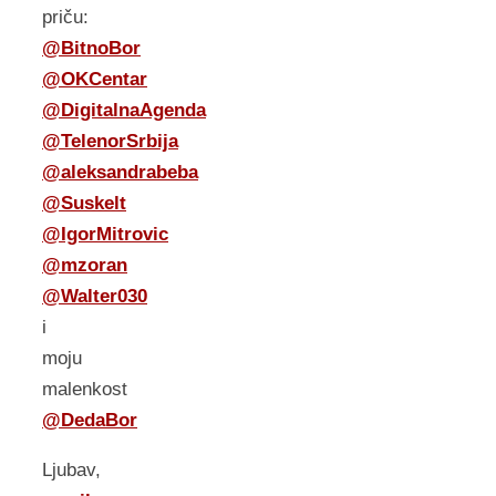
priču:
@BitnoBor
@OKCentar
@DigitalnaAgenda
@TelenorSrbija
@aleksandrabeba
@Suskelt
@IgorMitrovic
@mzoran
@Walter030
i
moju
malenkost
@DedaBor
Ljubav,