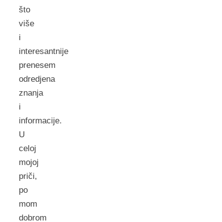
što
više
i
interesantnije
prenesem
odredjena
znanja
i
informacije.
U
celoj
mojoj
priči,
po
mom
dobrom