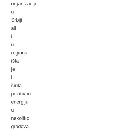
organizaciji
u
Srbiji
ali
i
u
regionu,
išla
je
i
širila
pozitivnu
energiju
u
nekoliko
gradova