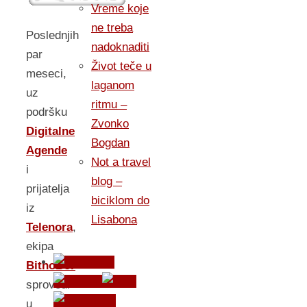
Vreme koje
ne treba
Poslednjih
nadoknaditi
par
Život teče u
meseci,
laganom
uz
ritmu –
podršku
Zvonko
Digitalne
Bogdan
Agende
Not a travel
i
blog –
prijatelja
biciklom do
iz
Lisabona
Telenora
,
ekipa
BitnoBor
sprovodi
u