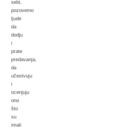
sebi,
pozovemo
ljude
da
dodju
i
prate
predavanja,
da
učestvuju
i
ocenjuju
ono
što
su
imali