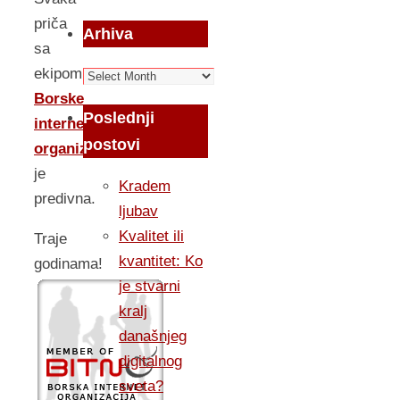
priča
Arhiva
sa
ekipom
Arhiva
Borske
Poslednji
internet
postovi
organizacije
je
Kradem
predivna.
ljubav
Kvalitet ili
Traje
kvantitet: Ko
godinama!
je stvarni
kralj
današnjeg
digitalnog
sveta?