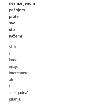
nesmanjenom
pažnjom
prate
sve
što
kažem!
Volim
i
kada
imaju
interesanta
ali
i
“nezgodna”
pitanja.