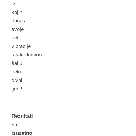
iz
kojih
danas
svoje
net
vibracije
svakodnevno
šalju
neki
divni
ljudi!
Rezultati
su
izuzetno