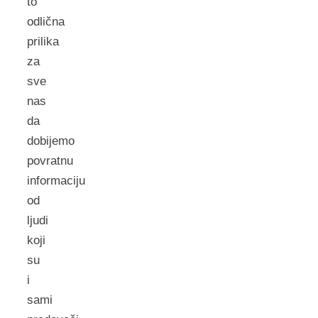
to
odlična
prilika
za
sve
nas
da
dobijemo
povratnu
informaciju
od
ljudi
koji
su
i
sami