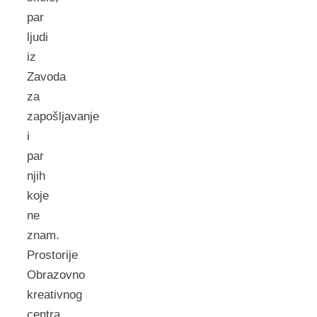
par
ljudi
iz
Zavoda
za
zapošljavanje
i
par
njih
koje
ne
znam.
Prostorije
Obrazovno
kreativnog
centra