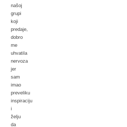
našoj
grupi
koji
predaje,
dobro
me
uhvatila
nervoza
jer
sam
imao
preveliku
inspiraciju
i
želju
da