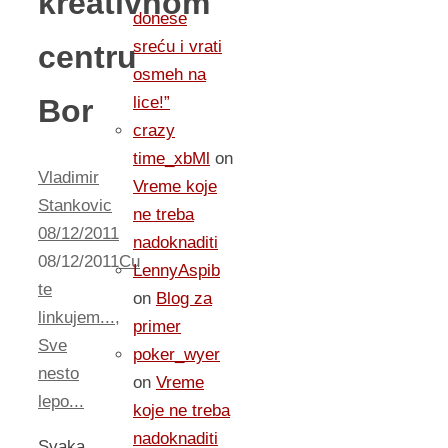
kreativnom
donese
sreću i vrati
centru
osmeh na
Bor
lice!”
crazy
time_xbMl
on
Vladimir
Vreme koje
Stankovic
ne treba
08/12/2011
nadoknaditi
08/12/2011
Cu
LennyAspib
te
on
Blog za
linkujem...
,
primer
Sve
poker_wyer
nesto
on
Vreme
lepo...
koje ne treba
nadoknaditi
Svaka