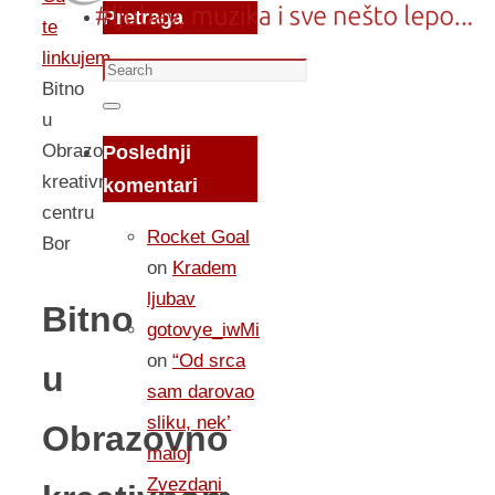
Pretraga
te
linkujem...
Search
Bitno
for:
Search
u
Obrazovno
Poslednji
kreativnom
komentari
centru
Rocket Goal
Bor
on
Kradem
ljubav
Bitno
gotovye_iwMi
on
“Od srca
u
sam darovao
sliku, nek’
Obrazovno
maloj
Zvezdani