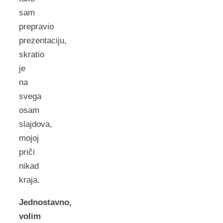
sam
prepravio
prezentaciju,
skratio
je
na
svega
osam
slajdova,
mojoj
priči
nikad
kraja.
Jednostavno,
volim