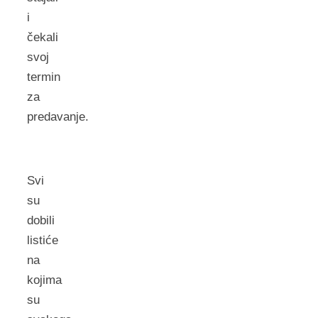
i
čekali
svoj
termin
za
predavanje.
Svi
su
dobili
listiće
na
kojima
su