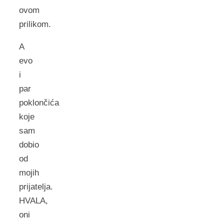
ovom
prilikom.
A
evo
i
par
poklončića
koje
sam
dobio
od
mojih
prijatelja.
HVALA,
oni