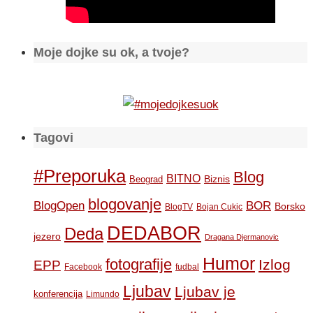
Moje dojke su ok, a tvoje?
Tagovi
#Preporuka
Blog
BITNO
Biznis
Beograd
blogovanje
BOR
BlogOpen
Borsko
BlogTV
Bojan Cukic
DEDABOR
Deda
jezero
Dragana Djermanovic
Humor
fotografije
Izlog
EPP
Facebook
fudbal
Ljubav
Ljubav je
konferencija
Limundo