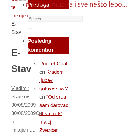
Pretraga
te
linkujem...
Search
E-
for:
Search
Stav
Poslednji
komentari
E-
Rocket Goal
Stav
on
Kradem
ljubav
Vladimir
gotovye_iwMi
Stankovic
on
“Od srca
30/08/2009
sam darovao
30/08/2009
Cu
sliku, nek’
te
maloj
linkujem...
,
Zvezdani