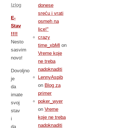
Izlog
donese
sreću i vrati
E-
osmeh na
Stav
lice!”
!!!!
crazy
Nesto
time_xbMl
on
sasvim
Vreme koje
novo!
ne treba
nadoknaditi
Dovoljno
LennyAspib
je
on
Blog za
da
primer
imate
poker_wyer
svoj
on
Vreme
stav
koje ne treba
i
nadoknaditi
da