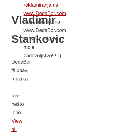
reklamiranja na
www.DedaBor.com
Vladimir
Reklamiranje na
www.DedaBor.com
Stankovic
je Vaša potreba a
moje
zadovoljstvo!!! :)
DedaBor
#ljubav,
muzika
i
sve
nešto
lepo...
View
all