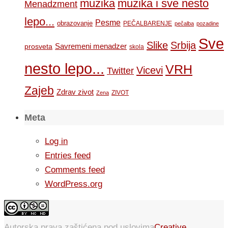
muzika
muzika i sve nesto
Menadzment
lepo...
Pesme
obrazovanje
PEČALBARENJE
pečalba
pozadine
Sve
Slike
Srbija
Savremeni menadzer
prosveta
skola
nesto lepo...
VRH
Vicevi
Twitter
Zajeb
Zdrav zivot
ZIVOT
Zena
Meta
Log in
Entries feed
Comments feed
WordPress.org
Autorska prava zaštićena pod uslovima
Creative