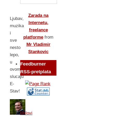
Zarada na
Ljubav,
Internetu,
muzika
freelance
i
platforme
from
sve
Mr Vladimir
nesto
Stankovic
lepo,
u
Feedburner
ovom
RSS-pretplata
slucaju
E-
Stav!
Uslovi