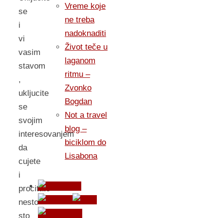
Vreme koje
se
ne treba
i
nadoknaditi
vi
Život teče u
vasim
laganom
stavom
ritmu –
,
Zvonko
ukljucite
Bogdan
se
Not a travel
svojim
blog –
interesovanjem
biciklom do
da
Lisabona
cujete
i
procitate
nesto
sto