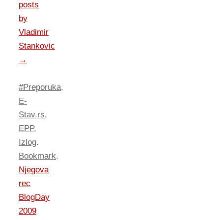
posts
by
Vladimir
Stankovic
→
#Preporuka
,
E-
Stav.rs
,
EPP
,
Izlog
.
Bookmark
.
Njegova
rec
BlogDay
2009