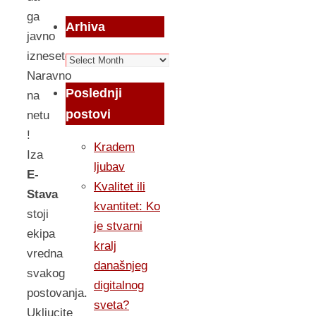
ga
Arhiva
javno
iznesete.
Arhiva
Naravno
Poslednji
na
postovi
netu
!
Kradem
Iza
ljubav
E-
Kvalitet ili
Stava
kvantitet: Ko
stoji
je stvarni
ekipa
kralj
vredna
današnjeg
svakog
digitalnog
postovanja.
sveta?
Ukljucite