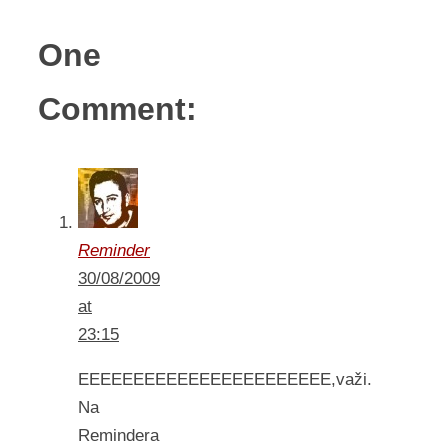
One
Comment:
Reminder
30/08/2009
at
23:15
EEEEEEEEEEEEEEEEEEEEEEE,važi.
Na
Remindera