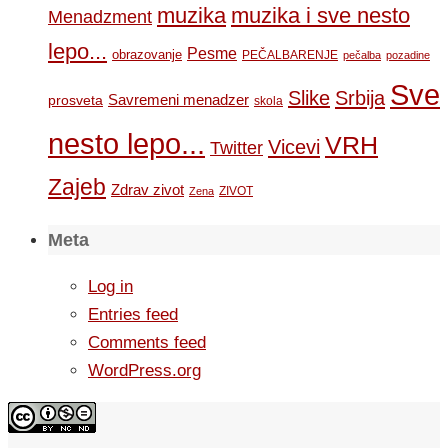
muzika
muzika i sve nesto
Menadzment
lepo...
Pesme
obrazovanje
PEČALBARENJE
pečalba
pozadine
Sve
Slike
Srbija
Savremeni menadzer
prosveta
skola
nesto lepo...
VRH
Vicevi
Twitter
Zajeb
Zdrav zivot
ZIVOT
Zena
Meta
Log in
Entries feed
Comments feed
WordPress.org