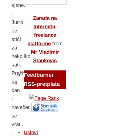
sjene.
.
Zarada na
Jutro
Internetu,
će
freelance
stići
platforme
from
za
Mr Vladimir
nekoliko
Stankovic
sati.
Preživi
Feedburner
taj
RSS-pretplata
dan
i
navečer
se
vrati.
Uslovi
.