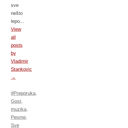
sve
nešto
lepo...
View
all
posts
by
Vladimir
Stankovic
→
#Preporuka
,
Gost
,
muzika
,
Pesme
,
Sve