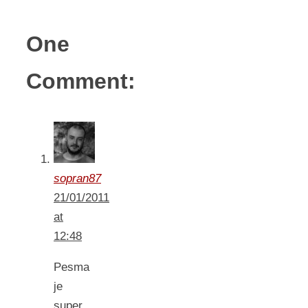
One
Comment:
sopran87
21/01/2011
at
12:48
Pesma
je
super,