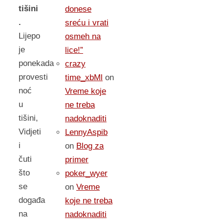
tišini
donese
.
sreću i vrati
Lijepo
osmeh na
je
lice!”
ponekada
crazy
provesti
time_xbMl
on
noć
Vreme koje
u
ne treba
tišini,
nadoknaditi
Vidjeti
LennyAspib
i
on
Blog za
čuti
primer
što
poker_wyer
se
on
Vreme
događa
koje ne treba
na
nadoknaditi