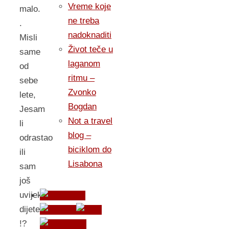
Vreme koje
malo.
ne treba
.
nadoknaditi
Misli
Život teče u
same
laganom
od
ritmu –
sebe
Zvonko
lete,
Bogdan
Jesam
Not a travel
li
blog –
odrastao
biciklom do
ili
Lisabona
sam
još
uvijek
dijete
!?