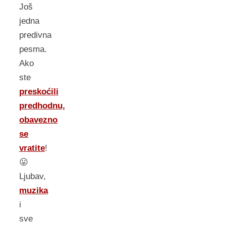
Još
jedna
predivna
pesma.
Ako
ste
preskoćili
predhodnu,
obavezno
se
vratite
!
😛
Ljubav,
muzika
i
sve