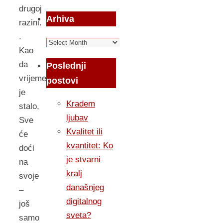
drugoj
Arhiva
razini.
.
Arhiva
Kao
da
Poslednji
vrijeme
postovi
je
Kradem
stalo,
ljubav
Sve
Kvalitet ili
će
kvantitet: Ko
doći
je stvarni
na
kralj
svoje
današnjeg
–
digitalnog
još
sveta?
samo