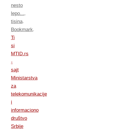
nesto
lepo...
,
tisina
.
Bookmark
.
Ti
si
MTID.rs
-
sajt
Ministarstva
za
telekomunikacije
i
informaciono
društvo
Srbije