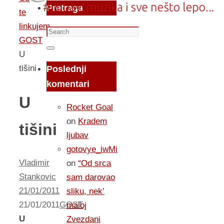
Pretraga
te
linkujem...
Search
GOST
for:
Search
U
tišini
Poslednji
komentari
U
Rocket Goal
on
Kradem
tišini
ljubav
gotovye_iwMi
Vladimir
on
“Od srca
Stankovic
sam darovao
21/01/2011
sliku, nek’
21/01/2011
GOST
maloj
U
Zvezdani