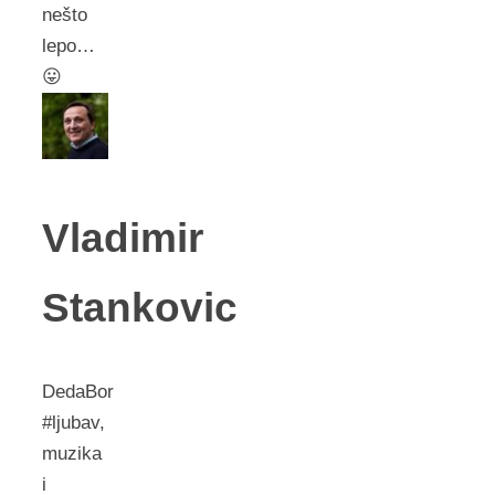
nešto
lepo…
😛
Vladimir
Stankovic
DedaBor
#ljubav,
muzika
i