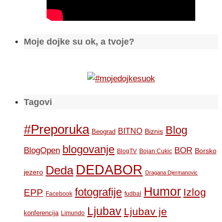
Moje dojke su ok, a tvoje?
Tagovi
#Preporuka
Blog
BITNO
Biznis
Beograd
blogovanje
BOR
BlogOpen
Borsko
BlogTV
Bojan Cukic
DEDABOR
Deda
jezero
Dragana Djermanovic
Humor
fotografije
Izlog
EPP
Facebook
fudbal
Ljubav
Ljubav je
konferencija
Limundo