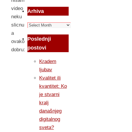
nisam
video
Arhiva
neku
Arhiva
slicnu
a
Poslednji
ovako
postovi
dobru:
Kradem
ljubav
Kvalitet ili
kvantitet: Ko
je stvarni
kralj
današnjeg
digitalnog
sveta?