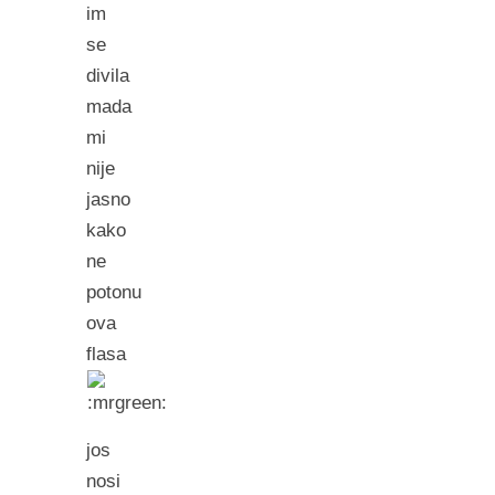
im
se
divila
mada
mi
nije
jasno
kako
ne
potonu
ova
flasa
jos
nosi