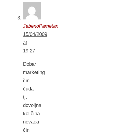
JebenoPametan
15/04/2009
at
19:27
Dobar
marketing
čini
čuda
tj.
dovoljna
količina
novaca
čini