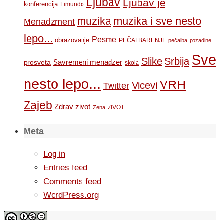
Ljubav
Ljubav je
konferencija
Limundo
muzika
muzika i sve nesto
Menadzment
lepo...
Pesme
obrazovanje
PEČALBARENJE
pečalba
pozadine
Sve
Slike
Srbija
Savremeni menadzer
prosveta
skola
nesto lepo...
VRH
Vicevi
Twitter
Zajeb
Zdrav zivot
ZIVOT
Zena
Meta
Log in
Entries feed
Comments feed
WordPress.org