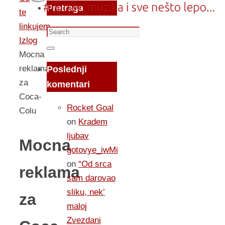
Pretraga
te
linkujem...
Search
Izlog
for:
Search
Mocna
reklama
Poslednji
za
komentari
Coca-
Rocket Goal
Colu
on
Kradem
ljubav
Mocna
gotovye_iwMi
on
“Od srca
reklama
sam darovao
sliku, nek’
za
maloj
Zvezdani