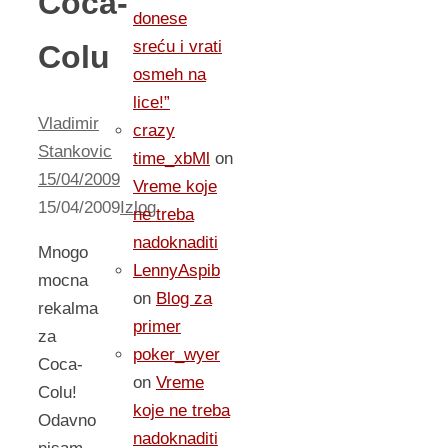
Coca-
donese
sreću i vrati
Colu
osmeh na
lice!”
Vladimir
crazy
Stankovic
time_xbMl
on
15/04/2009
Vreme koje
15/04/2009
Izlog
ne treba
nadoknaditi
Mnogo
LennyAspib
mocna
on
Blog za
rekalma
primer
za
poker_wyer
Coca-
on
Vreme
Colu!
koje ne treba
Odavno
nadoknaditi