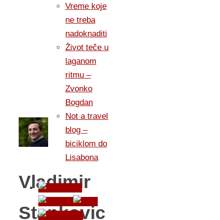
Vreme koje
ne treba
nadoknaditi
Život teče u
laganom
ritmu –
Zvonko
Bogdan
Not a travel
blog –
biciklom do
Lisabona
Vladimir
Stankovic