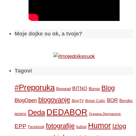
Moje dojke su ok, a tvoje?
Tagovi
#Preporuka
Blog
BITNO
Biznis
Beograd
blogovanje
BOR
BlogOpen
Borsko
BlogTV
Bojan Cukic
DEDABOR
Deda
jezero
Dragana Djermanovic
Humor
fotografije
Izlog
EPP
Facebook
fudbal