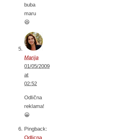
buba
maru
😆
Marija
01/05/2009
at
02:52
Odlična
reklama!
😀
Pingback:
Odlicna