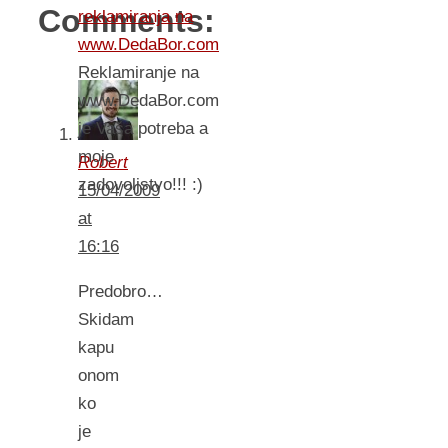
Comments:
reklamiranja na
www.DedaBor.com
Reklamiranje na
www.DedaBor.com
je Vaša potreba a
moje
Robert
zadovoljstvo!!! :)
15/04/2009
at
16:16
Predobro…
Skidam
kapu
onom
ko
je