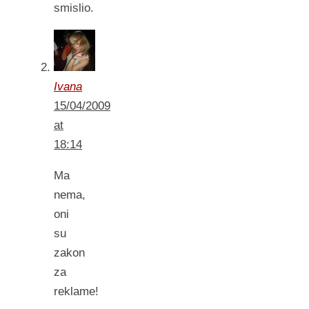
smislio.
Ivana
15/04/2009
at
18:14
Ma
nema,
oni
su
zakon
za
reklame!