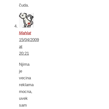
čuda.
Mahlat
15/04/2009
at
20:21
Njima
je
vecina
reklama
mocna,
uvek
sam