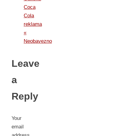
Coca
Cola
reklama
«
Neobavezno
Leave
a
Reply
Your
email
address