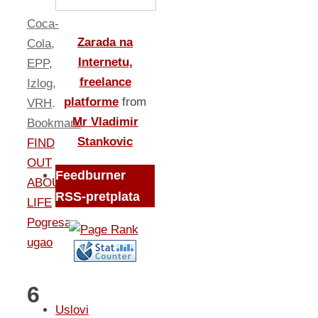
Coca-
Zarada na
Cola
,
Internetu,
EPP
,
freelance
Izlog
,
platforme
from
VRH
.
Mr Vladimir
Bookmark
.
Stankovic
FIND
OUT
Feedburner
ABOUT
RSS-pretplata
LIFE
Pogresan
ugao
6
Uslovi