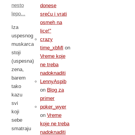
nesto
donese
lepo...
sreću i vrati
osmeh na
Iza
lice!”
uspesnog
crazy
muskarca
time_xbMl
on
stoji
Vreme koje
(uspesna)
ne treba
zena,
nadoknaditi
barem
LennyAspib
tako
on
Blog za
kazu
primer
svi
poker_wyer
koji
on
Vreme
sebe
koje ne treba
smatraju
nadoknaditi