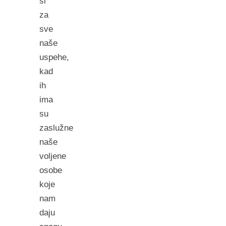
si
za
sve
naše
uspehe,
kad
ih
ima
su
zaslužne
naše
voljene
osobe
koje
nam
daju