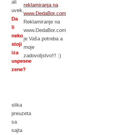
ali
reklamiranja na
uvek.
www.DedaBor.com
Da
Reklamiranje na
li
www.DedaBor.com
neko
je Vaša potreba a
stoji
moje
iza
zadovoljstvo!!! :)
uspesne
zene?
slika
preuzeta
sa
sajta