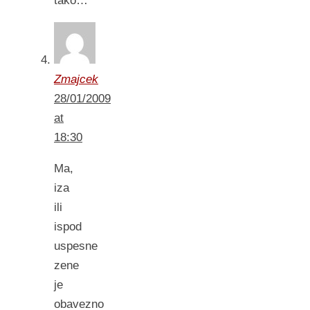
tako…
Zmajcek
28/01/2009
at
18:30
Ma,
iza
ili
ispod
uspesne
zene
je
obavezno