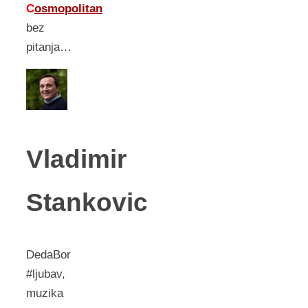
C
osmopolitan
bez
pitanja…
Vladimir
Stankovic
DedaBor
#ljubav,
muzika