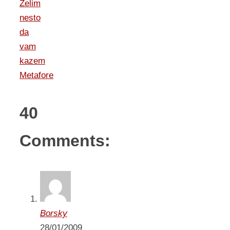
Zelim
nesto
da
vam
kazem
Metafore
40
Comments:
Borsky
28/01/2009