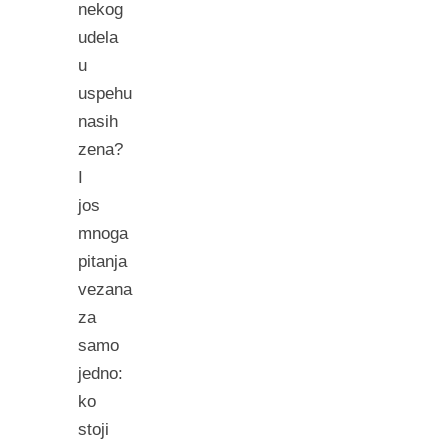
nekog
udela
u
uspehu
nasih
zena?
I
jos
mnoga
pitanja
vezana
za
samo
jedno:
ko
stoji