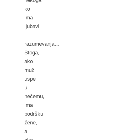
nekoga
ko
ima
ljubavi
i
razumevanja…
Stoga,
ako
muž
uspe
u
nečemu,
ima
podršku
žene,
a