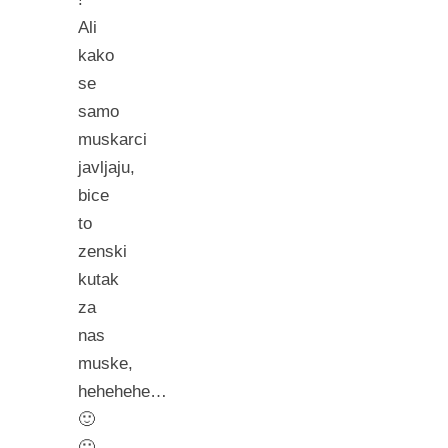
Ali
kako
se
samo
muskarci
javljaju,
bice
to
zenski
kutak
za
nas
muske,
hehehehe…
🙂
🙂