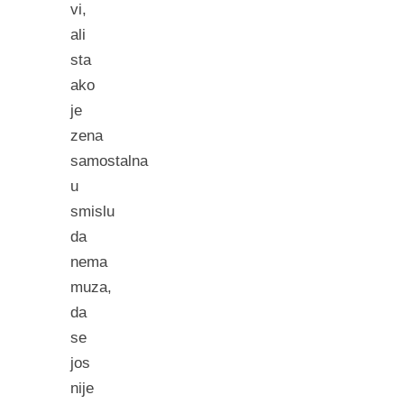
vi,
ali
sta
ako
je
zena
samostalna
u
smislu
da
nema
muza,
da
se
jos
nije