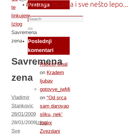
Pretraga
te
linkujem...
Search
Izlog
for:
Search
Savremena
zena
Poslednji
komentari
Savremena
Rocket Goal
on
Kradem
zena
ljubav
gotovye_iwMi
Vladimir
on
“Od srca
Stankovic
sam darovao
28/01/2009
sliku, nek’
28/01/2009
Izlog
,
maloj
Sve
Zvezdani