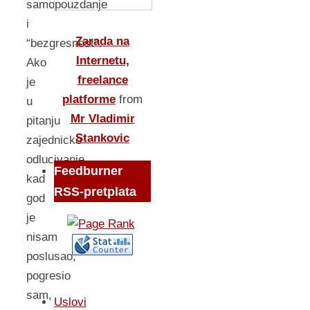
samopouzdanje
i
Zarada na
“bezgresnost”.
Internetu,
Ako
freelance
je
platforme
from
u
Mr Vladimir
pitanju
Stankovic
zajednicko
odlucivanje,
Feedburner
kad
RSS-pretplata
god
je
nisam
poslusao,
pogresio
sam,
Uslovi