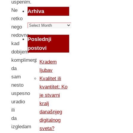
uspenim.
Ne
Arhiva
retko
Arhiva
nego
redovno
Poslednji
kad
postovi
dobijem
kompliment
Kradem
da
ljubav
sam
Kvalitet ili
nesto
kvantitet: Ko
uspesno
je stvarni
uradio
kralj
ili
današnjeg
da
digitalnog
izgledam
sveta?