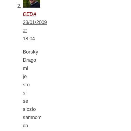
DEDA
28/01/2009
at
18:04
Borsky
Drago
mi
je
sto
si
se
slozio
samnom
da