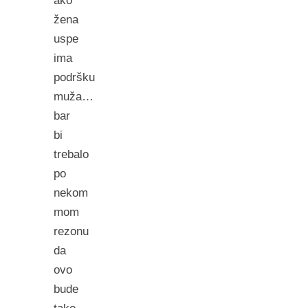
ako
žena
uspe
ima
podršku
muža…
bar
bi
trebalo
po
nekom
mom
rezonu
da
ovo
bude