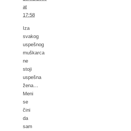
at
17:58
Iza
svakog
uspešnog
muškarca
ne
stoji
uspešna
žena…
Meni
se
čini
da
sam