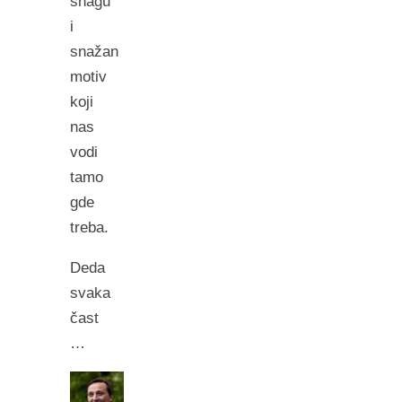
snagu
i
snažan
motiv
koji
nas
vodi
tamo
gde
treba.
Deda
svaka
čast
…