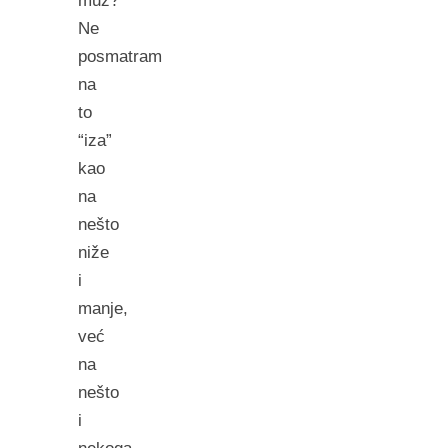
muž?
Ne
posmatram
na
to
“iza”
kao
na
nešto
niže
i
manje,
već
na
nešto
i