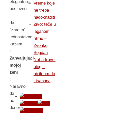
elegantno,
Vreme koje
poslovno
ne treba
ili
nadoknaditi
da
Život teče u
“zracim”,
laganom
jednostavno
ritmu –
kazem
Zvonko
:
Bogdan
Zahvaljujuci
Not a travel
mojoj
blog –
zeni
biciklom do
!
Lisabona
Naravno
da
ne
donosi