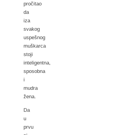
pročitao
da
iza
svakog
uspešnog
muškarca
stoji
inteligentna,
sposobna
i
mudra
žena.
Da
u
prvu