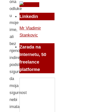
ona
odluke
u
Linkedin
moje
Mr Vladimir
ime,
Stankovic
ali
bez
Zarada na
njenog
Internetu, 50
indirektnog
freelance
podstreka,
platforme
sigurno
da
moja
sigurnost
nebi
imala