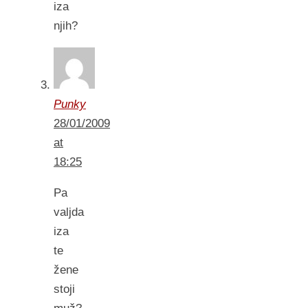
iza
njih?
Punky
28/01/2009
at
18:25
Pa
valjda
iza
te
žene
stoji