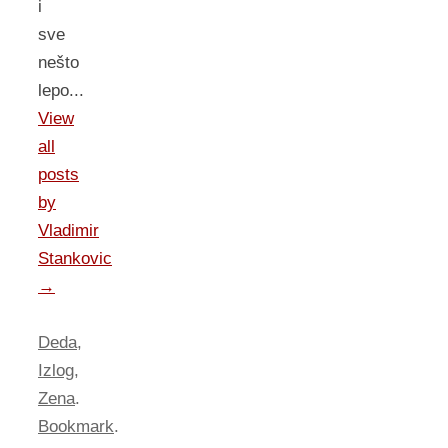
i
sve
nešto
lepo...
View
all
posts
by
Vladimir
Stankovic
→
Deda
,
Izlog
,
Zena
.
Bookmark
.