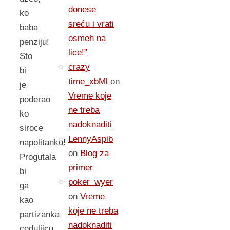
donese
ko
sreću i vrati
baba
osmeh na
penziju!
lice!”
Sto
crazy
bi
time_xbMl
on
je
Vreme koje
poderao
ne treba
ko
nadoknaditi
siroce
LennyAspib
napolitanku!
on
Blog za
Progutala
primer
bi
poker_wyer
ga
on
Vreme
kao
koje ne treba
partizanka
nadoknaditi
ceduljicu…