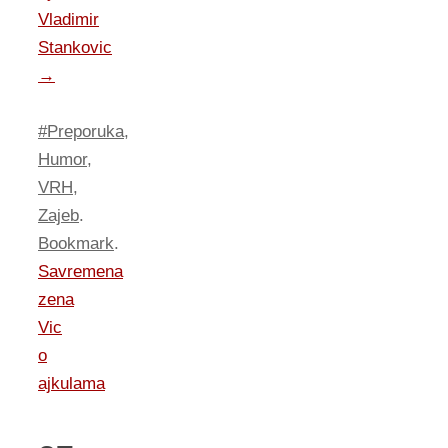
Vladimir
Stankovic
→
#Preporuka
,
Humor
,
VRH
,
Zajeb
.
Bookmark
.
Savremena
zena
Vic
o
ajkulama