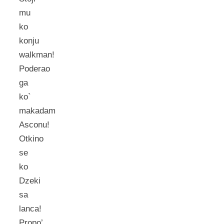
mu
ko
konju
walkman!
Poderao
ga
ko`
makadam
Asconu!
Otkino
se
ko
Dzeki
sa
lanca!
Propo’