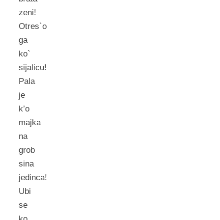
zeni!
Otres`o
ga
ko`
sijalicu!
Pala
je
k’o
majka
na
grob
sina
jedinca!
Ubi
se
ko