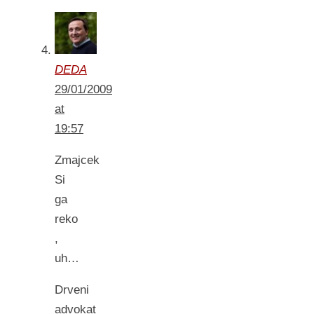
DEDA
29/01/2009
at
19:57
Zmajcek
Si
ga
reko
,
uh…
Drveni
advokat