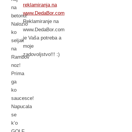
reklamiranja na
na
www.DedaBor.com
betonu!
Reklamiranje na
Nalozio
www.DedaBor.com
ko
je Vaša potreba a
seljak
moje
na
zadovoljstvo!!! :)
Rambov
noz!
Prima
ga
ko
saucesce!
Napucala
se
k’o
GOLF