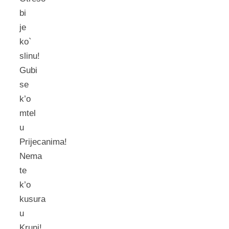
bi
je
ko`
slinu!
Gubi
se
k’o
mtel
u
Prijecanima!
Nema
te
k’o
kusura
u
Kruni!