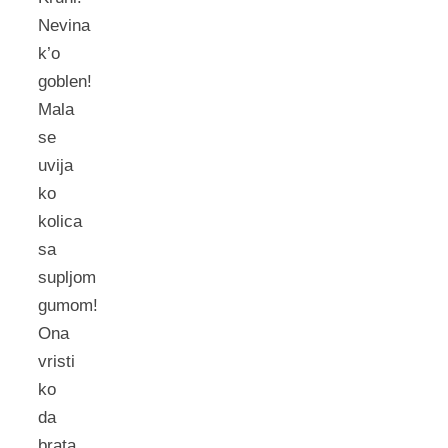
Nevina
k’o
goblen!
Mala
se
uvija
ko
kolica
sa
supljom
gumom!
Ona
vristi
ko
da
brata