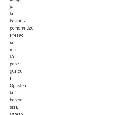
je
ko
bolesnik
pomorandzu!
Presao
si
me
k’o
papir
guzicu
!
Opusten
ko`
babina
sisa!
Otreso