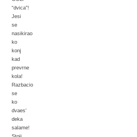
“dvica”!
Jesi
se
nasikirao
ko
konj
kad
prevrne
kola!
Razbacio
se
ko
dvaes’
deka
salame!
Stoji