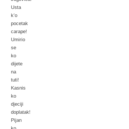
Usta
k’o
pocetak
carape!
Umirio
se
ko
dijete
na
tuti!
Kasnis
ko
djeciji
doplatak!
Pijan
ko