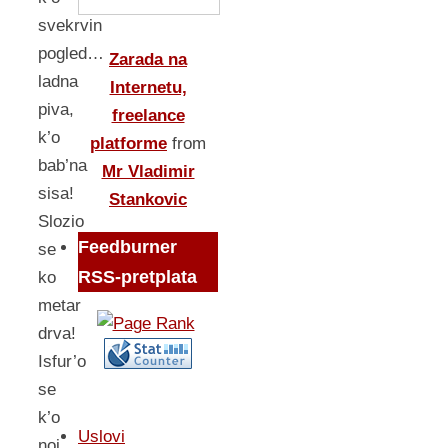
svekrvin
pogled…
Zarada na
ladna
Internetu,
piva,
freelance
k’o
platforme
from
bab’na
Mr Vladimir
sisa!
Stankovic
Slozio
Feedburner
se
RSS-pretplata
ko
metar
drva!
Isfur’o
se
k’o
Uslovi
noj