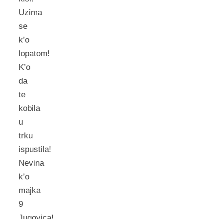
Uzima
se
k’o
lopatom!
K’o
da
te
kobila
u
trku
ispustila!
Nevina
k’o
majka
9
Jugovica!