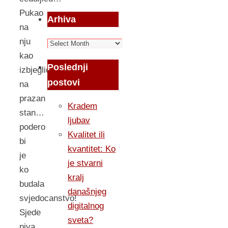
Pukao
Arhiva
na
nju
Arhiva
kao
Poslednji
izbjeglica
postovi
na
prazan
Kradem
stan…
ljubav
podero
Kvalitet ili
bi
kvantitet: Ko
je
je stvarni
ko
kralj
budala
današnjeg
svjedocanstvo!
digitalnog
Sjede
sveta?
piva