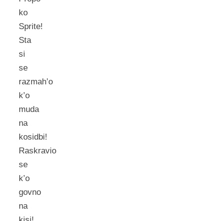
ko
Sprite!
Sta
si
se
razmah’o
k’o
muda
na
kosidbi!
Raskravio
se
k’o
govno
na
kisi!