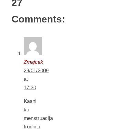
27
Comments:
Zmajcek
29/01/2009
at
17:30
Kasni
ko
menstruacija
trudnici