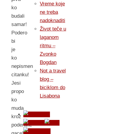
Vreme koje
ko
ne treba
budali
nadoknaditi
samar!
Život teče u
Podero
laganom
bi
ritmu –
je
Zvonko
ko
Bogdan
nepismen
Not a travel
citanku!
blog –
Jesi
biciklom do
propo
Lisabona
ko
muda
kroz
poderane
gace!