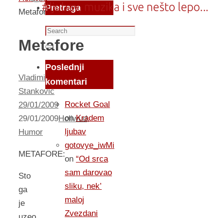
Pretraga
Metafore
Search
Metafore
for:
Search
Poslednji
Vladimir
komentari
Stankovic
Rocket Goal
29/01/2009
on
Kradem
29/01/2009
Holiwud
,
ljubav
Humor
gotovye_iwMi
METAFORE:
on
“Od srca
sam darovao
Sto
sliku, nek’
ga
maloj
je
Zvezdani
uzeo,