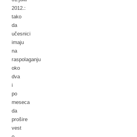
2012.:
tako
da
učesnici
imaju
na
raspolaganju
oko
dva
i
po
meseca
da
prošire
vest
o