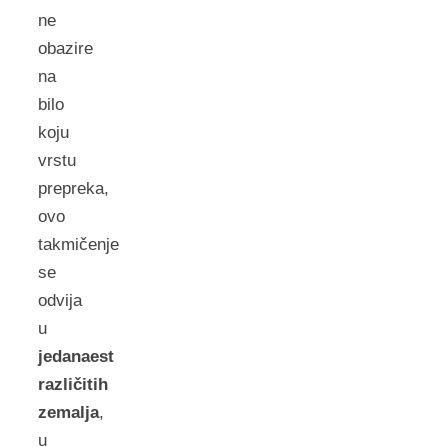
ne
obazire
na
bilo
koju
vrstu
prepreka,
ovo
takmičenje
se
odvija
u
jedanaest
različitih
zemalja
,
u