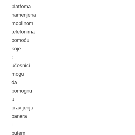
platfoma
namenjena
mobilnom
telefonima
pomoću
koje
:
učesnici
mogu
da
pomognu
u
pravljenju
banera
i
putem