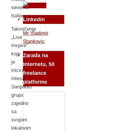
severne
Italije.
Linkedin
Takmičenje
Mr Vladimir
„Live
Stankovic
Inspire“
koje
Zarada na
je
Internetu, 50
inicirala
freelance
Intesa
platforme
Sanpaolo
grupa
zajedno
sa
svojom
lokalnom