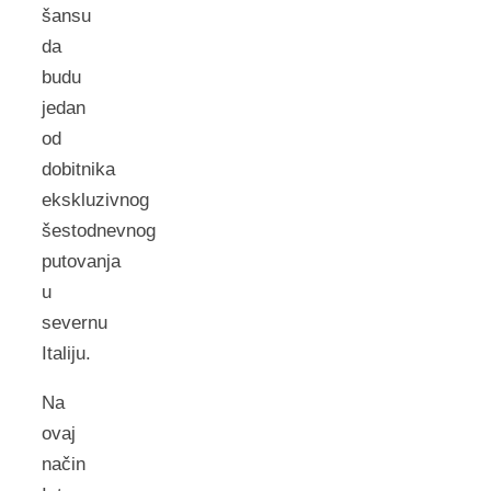
šansu
da
budu
jedan
od
dobitnika
ekskluzivnog
šestodnevnog
putovanja
u
severnu
Italiju.
Na
ovaj
način