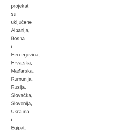
projekat
su
uključene
Albanija,
Bosna
i
Hercegovina,
Hrvatska,
Mađarska,
Rumunija,
Rusija,
Slovačka,
Slovenija,
Ukrajina
i
Egipat.