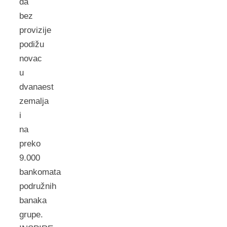
da
bez
provizije
podižu
novac
u
dvanaest
zemalja
i
na
preko
9.000
bankomata
podružnih
banaka
grupe.