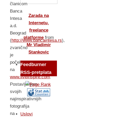
članicom
Banca
Zarada na
Intesa
Internetu,
a.d.
freelance
Beograd
platforme
from
(
http://www.bancaintesa.rs
),
Mr Vladimir
zvanično
Stankovic
je
počelo
Feedburner
na
RSS-pretplata
www.liveinspire.com
.
Postavljanjem
svojih
najinspirativnijih
fotografija
na
Uslovi