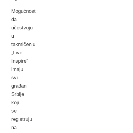
Mogućnost
da
učestvuju
u
takmičenju
„Live
Inspire“
imaju
svi
građani
Srbije
koji
se
registruju
na