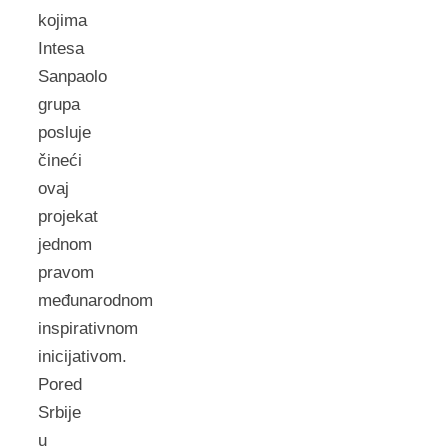
kojima
Intesa
Sanpaolo
grupa
posluje
čineći
ovaj
projekat
jednom
pravom
međunarodnom
inspirativnom
inicijativom.
Pored
Srbije
u