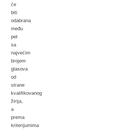
će
biti
odabrana
među
pet
sa
najvećim
brojem
glasova
od
strane
kvalifikovanog
žirija,
a
prema
kriterijumima