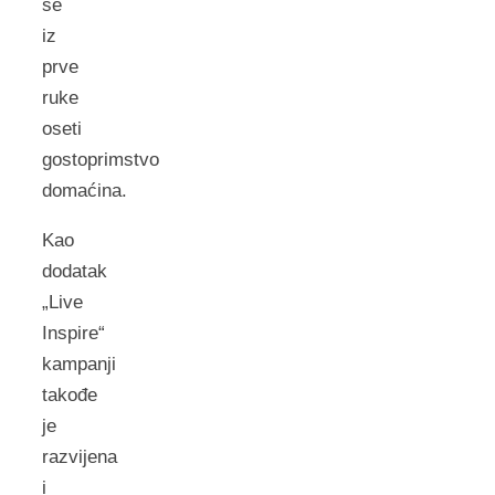
se
iz
prve
ruke
oseti
gostoprimstvo
domaćina.
Kao
dodatak
„Live
Inspire“
kampanji
takođe
je
razvijena
i