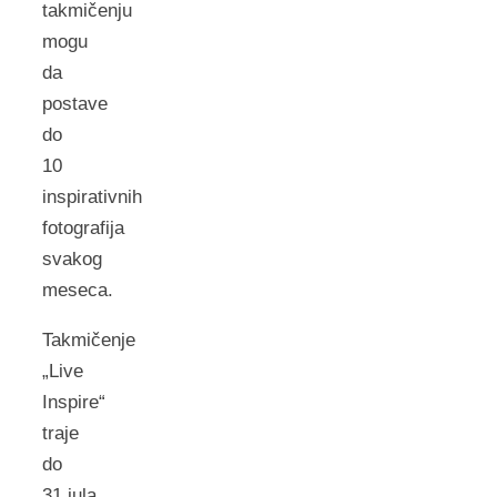
takmičenju
mogu
da
postave
do
10
inspirativnih
fotografija
svakog
meseca.
Takmičenje
„Live
Inspire“
traje
do
31.jula