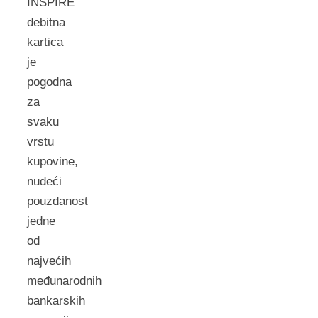
INSPIRE
debitna
kartica
je
pogodna
za
svaku
vrstu
kupovine,
nudeći
pouzdanost
jedne
od
najvećih
međunarodnih
bankarskih