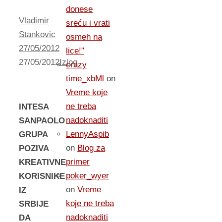
donese
Vladimir
sreću i vrati
Stankovic
osmeh na
27/05/2012
lice!”
27/05/2012
Izlog
crazy
time_xbMl
on
Vreme koje
ne treba
INTESA
nadoknaditi
SANPAOLO
LennyAspib
GRUPA
on
Blog za
POZIVA
primer
KREATIVNE
poker_wyer
KORISNIKE
on
Vreme
IZ
koje ne treba
SRBIJE
nadoknaditi
DA