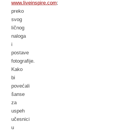
www.liveinspire.com
;
preko
svog
ličnog
naloga
i
postave
fotografije.
Kako
bi
povećali
šanse
za
uspeh
učesnici
u