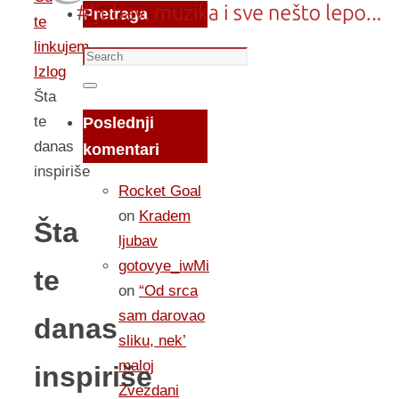
Pretraga
te
linkujem...
Search
Izlog
for:
Search
Šta
te
Poslednji
danas
komentari
inspiriše
Rocket Goal
on
Kradem
Šta
ljubav
gotovye_iwMi
te
on
“Od srca
sam darovao
danas
sliku, nek’
maloj
inspiriše
Zvezdani