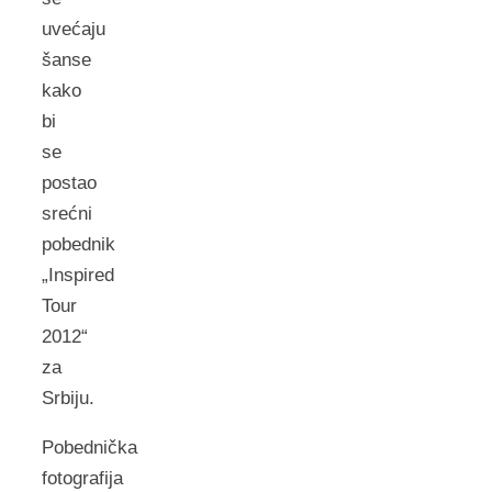
uvećaju
šanse
kako
bi
se
postao
srećni
pobednik
„Inspired
Tour
2012“
za
Srbiju.
Pobednička
fotografija