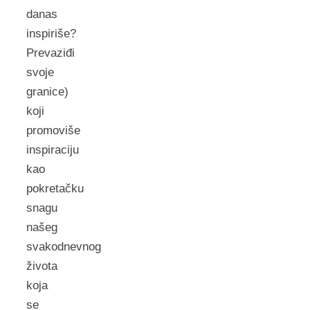
danas
inspiriše?
Prevaziđi
svoje
granice)
koji
promoviše
inspiraciju
kao
pokretačku
snagu
našeg
svakodnevnog
života
koja
se