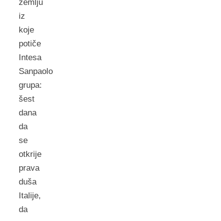
zemlju
iz
koje
potiče
Intesa
Sanpaolo
grupa:
šest
dana
da
se
otkrije
prava
duša
Italije,
da