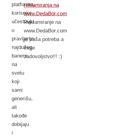
platformu,
reklamiranja na
korisnici
www.DedaBor.com
učestvuju
Reklamiranje na
u
www.DedaBor.com
pravljenju
je Vaša potreba a
najdužeg
moje
banera
zadovoljstvo!!! :)
na
svetu
koji
sami
generišu,
ali
takođe
dobijaju
i