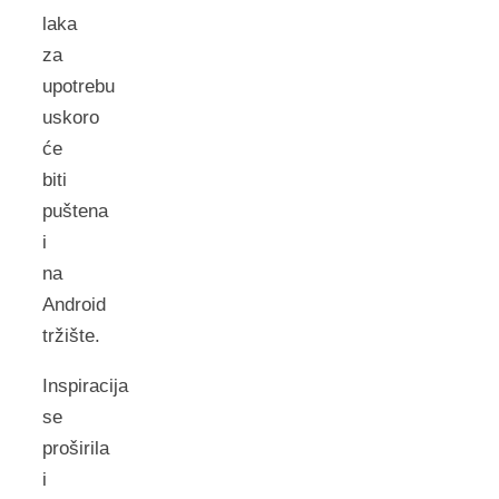
laka
za
upotrebu
uskoro
će
biti
puštena
i
na
Android
tržište.
Inspiracija
se
proširila
i