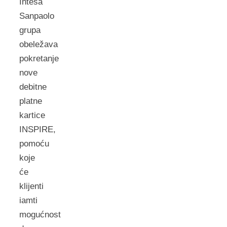
Intesa
Sanpaolo
grupa
obeležava
pokretanje
nove
debitne
platne
kartice
INSPIRE,
pomoću
koje
će
klijenti
iamti
mogućnost