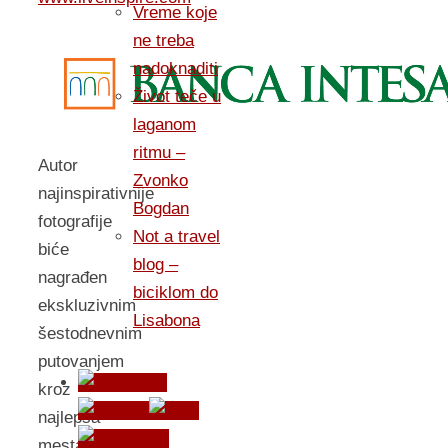
Vreme koje
ne treba
nadoknaditi
Život teče u
laganom
ritmu –
Autor
Zvonko
najinspirativnije
Bogdan
fotografije
Not a travel
biće
blog –
nagrađen
biciklom do
ekskluzivnim
Lisabona
šestodnevnim
putovanjem
kroz
najlepša
mesta