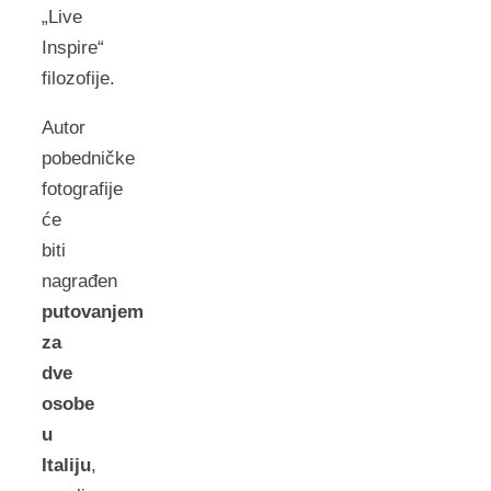
„Live
Inspire“
filozofije.
Autor
pobedničke
fotografije
će
biti
nagrađen
putovanjem
za
dve
osobe
u
Italiju
,