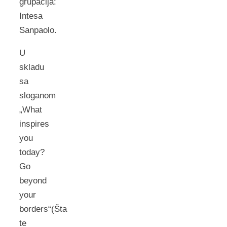
grupacija:
Intesa
Sanpaolo.
U
skladu
sa
sloganom
„What
inspires
you
today?
Go
beyond
your
borders“(Šta
te