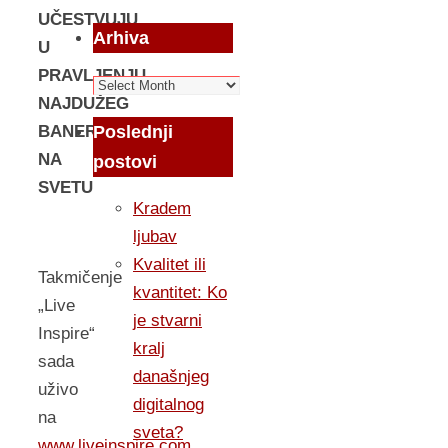
UČESTVUJU
Arhiva
U
PRAVLJENJU
Arhiva
NAJDUŽEG
Poslednji
BANERA
NA
postovi
SVETU
Kradem
ljubav
Kvalitet ili
Takmičenje
kvantitet: Ko
„Live
je stvarni
Inspire“
kralj
sada
današnjeg
uživo
digitalnog
na
sveta?
www.liveinspire.com