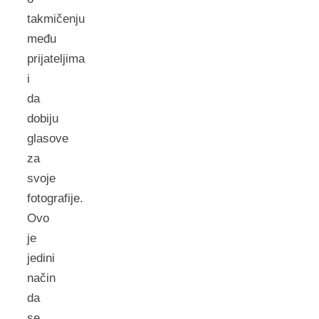
takmičenju
među
prijateljima
i
da
dobiju
glasove
za
svoje
fotografije.
Ovo
je
jedini
način
da
se