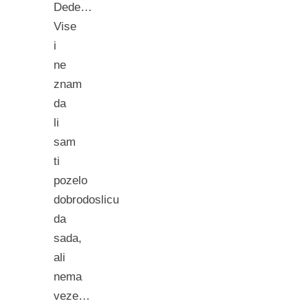
Dede…
Vise
i
ne
znam
da
li
sam
ti
pozelo
dobrodoslicu
da
sada,
ali
nema
veze…