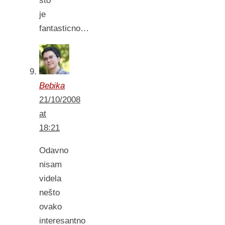
sto
je
fantasticno…
Bebika
21/10/2008
at
18:21
Odavno
nisam
videla
nešto
ovako
interesantno