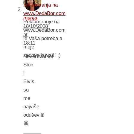
reklamiranja na
www.DedaBor.com
marija
Reklamiranje na
18/10/2008
www.DedaBor.com
at
je Vaša potreba a
18:11
moje
zadovoljstvo!!! :)
Neverovatno!
Slon
i
Elvis
su
me
najviše
oduševili!
😀