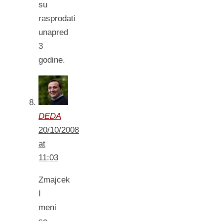
su
rasprodati
unapred
3
godine.
DEDA
20/10/2008
at
11:03
Zmajcek
I
meni