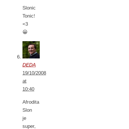
Slonic
Tonic!
<3
😀
DEDA
19/10/2008
at
10:40
Afrodita
Slon
je
super,