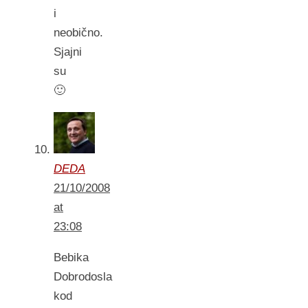
i
neobično.
Sjajni
su
🙂
DEDA
21/10/2008
at
23:08
Bebika
Dobrodosla
kod