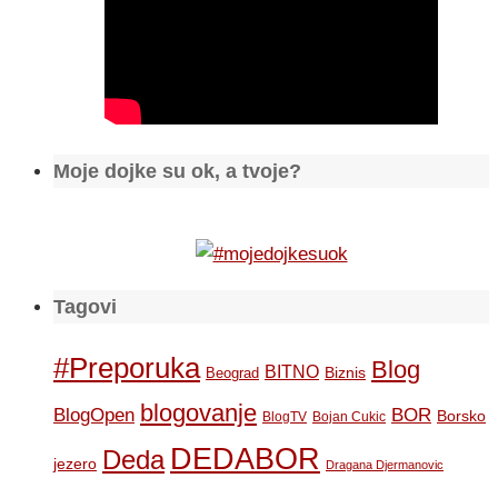
Moje dojke su ok, a tvoje?
Tagovi
#Preporuka
Blog
BITNO
Biznis
Beograd
blogovanje
BOR
BlogOpen
Borsko
BlogTV
Bojan Cukic
DEDABOR
Deda
jezero
Dragana Djermanovic