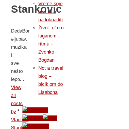
Vreme koje
Stankovic
ne treba
nadoknaditi
Život teče u
DedaBor
laganom
#ljubav,
ritmu –
muzika
Zvonko
i
Bogdan
sve
Not a travel
nešto
blog –
lepo...
biciklom do
View
Lisabona
all
posts
by
Vladimir
Stankovic