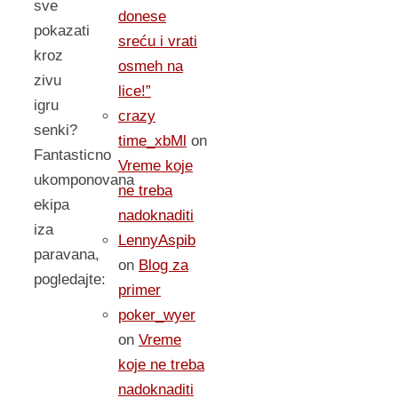
sve
donese
pokazati
sreću i vrati
kroz
osmeh na
zivu
lice!”
igru
crazy
senki?
time_xbMl
on
Fantasticno
Vreme koje
ukomponovana
ne treba
ekipa
nadoknaditi
iza
LennyAspib
paravana,
on
Blog za
pogledajte:
primer
poker_wyer
on
Vreme
koje ne treba
nadoknaditi