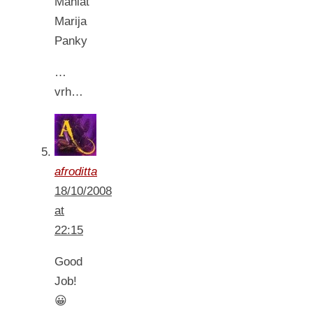
Mahlat
Marija
Panky
…
vrh…
afroditta
18/10/2008
at
22:15
Good
Job!
😀