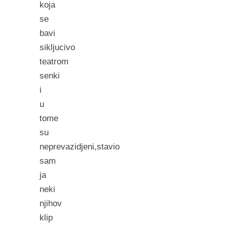
koja
se
bavi
sikljucivo
teatrom
senki
i
u
tome
su
neprevazidjeni,stavio
sam
ja
neki
njihov
klip