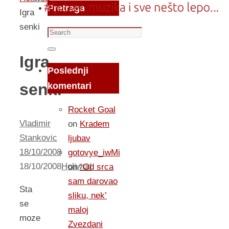
Pretraga
Igra
senki
Search
for:
Search
Igra
Poslednji
senki
komentari
Rocket Goal
Vladimir
on
Kradem
Stankovic
ljubav
18/10/2008
gotovye_iwMi
18/10/2008
Holiwud
on
“Od srca
sam darovao
Sta
sliku, nek’
se
maloj
moze
Zvezdani