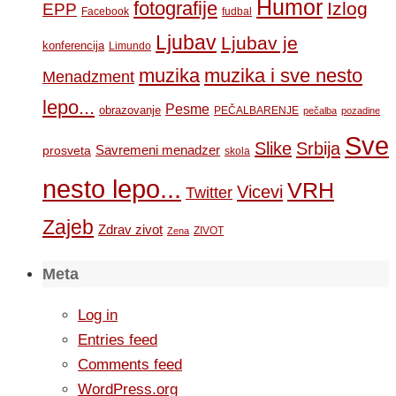
Humor
fotografije
Izlog
EPP
Facebook
fudbal
Ljubav
Ljubav je
konferencija
Limundo
muzika
muzika i sve nesto
Menadzment
lepo...
Pesme
obrazovanje
PEČALBARENJE
pečalba
pozadine
Sve
Slike
Srbija
Savremeni menadzer
prosveta
skola
nesto lepo...
VRH
Vicevi
Twitter
Zajeb
Zdrav zivot
ZIVOT
Zena
Meta
Log in
Entries feed
Comments feed
WordPress.org