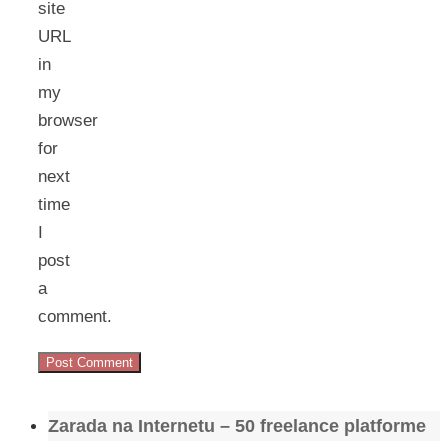
site
URL
in
my
browser
for
next
time
I
post
a
comment.
Zarada na Internetu – 50 freelance platforme