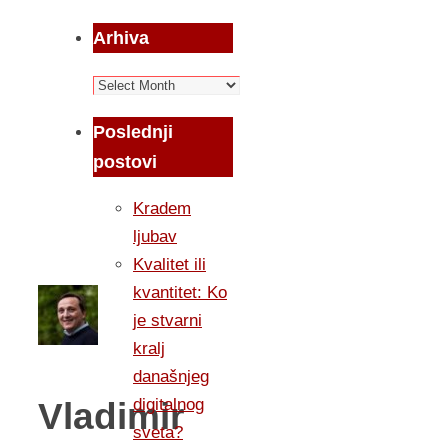
Arhiva
Arhiva
Poslednji
postovi
Kradem
ljubav
Kvalitet ili
kvantitet: Ko
je stvarni
kralj
današnjeg
digitalnog
Vladimir
sveta?