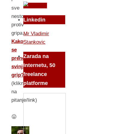
sve
nesto
Linkedin
protiv
gripa…
Mr Vladimir
Kako
Stankovic
se
Zarada na
prenosi
Internetu, 50
svinjski
freelance
grip?
platforme
(klikni
na
pitanje/link)
😛