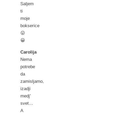
Saljem
ti
moje
bokserice
😛
😀
Carolija
Nema
potrebe
da
zamisljamo,
izadji
medj’
svet…
A