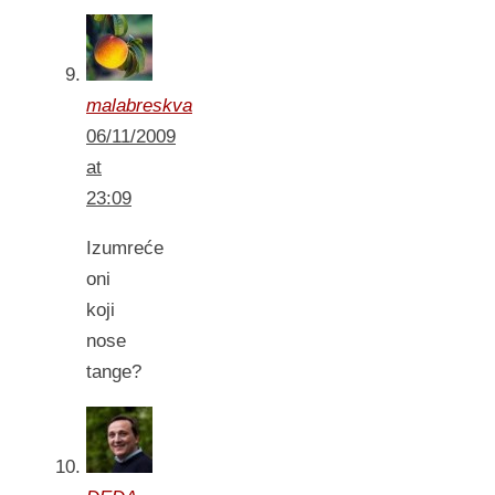
malabreskva
06/11/2009
at
23:09
Izumreće
oni
koji
nose
tange?