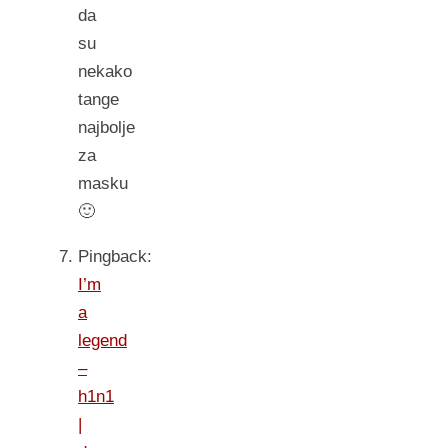
da
su
nekako
tange
najbolje
za
masku
🙂
Pingback:
I’m
a
legend
–
h1n1
|