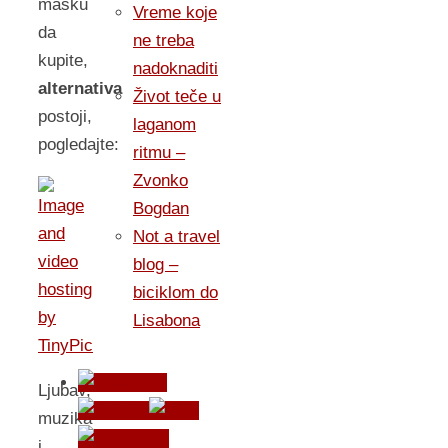
masku
Vreme koje
da
ne treba
kupite,
nadoknaditi
alternativa
Život teče u
postoji,
laganom
pogledajte:
ritmu –
Zvonko
Bogdan
Not a travel
blog –
biciklom do
Lisabona
Ljubav,
muzika
i