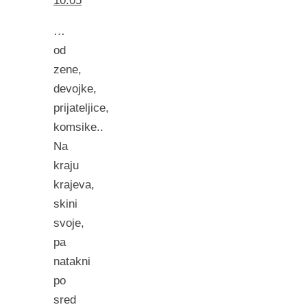
10:05
…
od
zene,
devojke,
prijateljice,
komsike..
Na
kraju
krajeva,
skini
svoje,
pa
natakni
po
sred