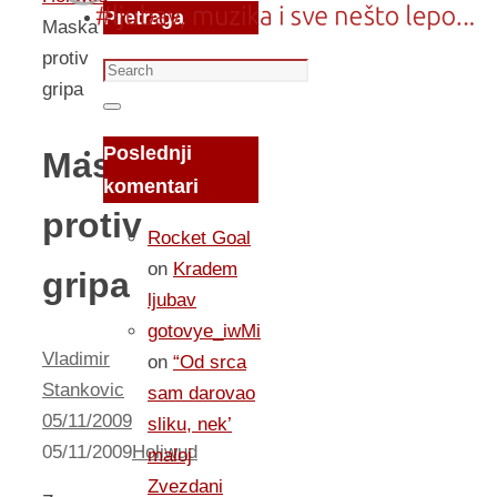
Pretraga
Maska
protiv
Search
gripa
for:
Search
Poslednji
Maska
komentari
protiv
Rocket Goal
on
Kradem
gripa
ljubav
gotovye_iwMi
Vladimir
on
“Od srca
Stankovic
sam darovao
05/11/2009
sliku, nek’
05/11/2009
Holiwud
maloj
Zvezdani