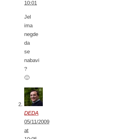
10:01
Jel
ima
negde
da
se
nabavi
?
🙂
DEDA
05/11/2009
at