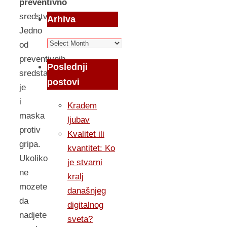
preventivno
sredstvo.
Arhiva
Jedno
Arhiva
od
preventivnih
Poslednji
sredstava
postovi
je
i
Kradem
maska
ljubav
protiv
Kvalitet ili
gripa.
kvantitet: Ko
Ukoliko
je stvarni
ne
kralj
mozete
današnjeg
da
digitalnog
nadjete
sveta?