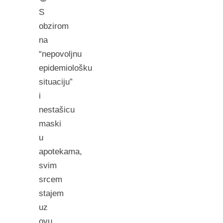
S
obzirom
na
“nepovoljnu
epidemiološku
situaciju”
i
nestašicu
maski
u
apotekama,
svim
srcem
stajem
uz
ovu