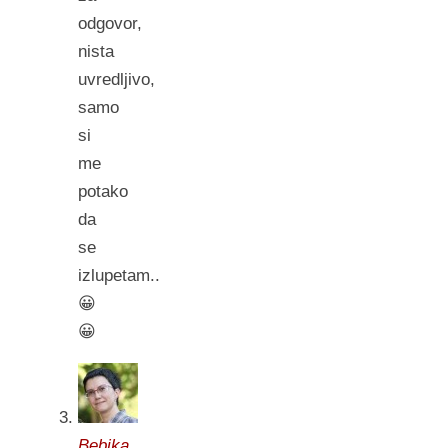
odgovor,
nista
uvredljivo,
samo
si
me
potako
da
se
izlupetam..
😀
😀
Bebika