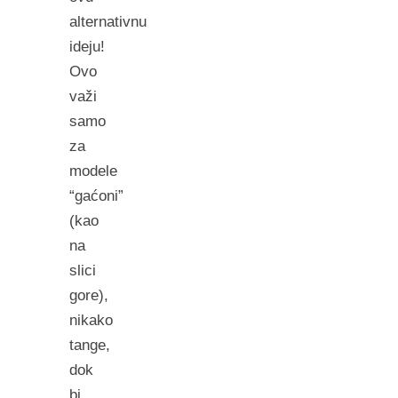
alternativnu
ideju!
Ovo
važi
samo
za
modele
“gaćoni”
(kao
na
slici
gore),
nikako
tange,
dok
bi