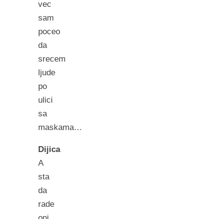
vec
sam
poceo
da
srecem
ljude
po
ulici
sa
maskama…
Dijica
A
sta
da
rade
oni