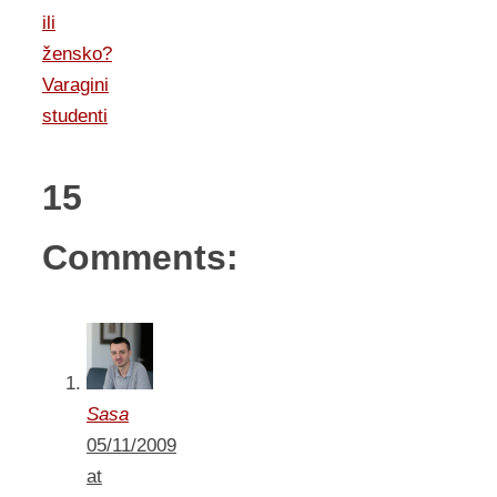
ili
žensko?
Varagini
studenti
15
Comments:
Sasa
05/11/2009
at