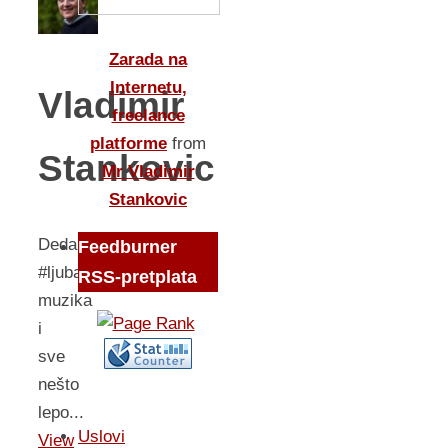
Zarada na
Internetu,
Vladimir
freelance
platforme
from
Stankovic
Mr Vladimir
Stankovic
DedaBor
Feedburner
#ljubav,
RSS-pretplata
muzika
i
sve
nešto
lepo...
Uslovi
View