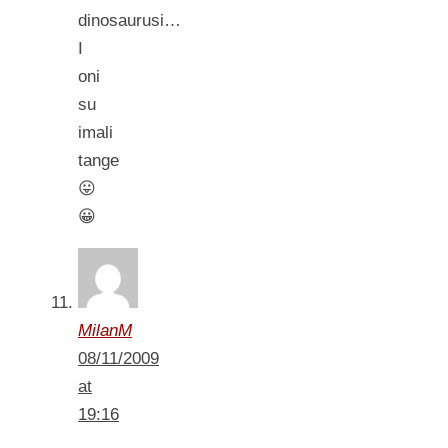
dinosaurusi…
I
oni
su
imali
tange
😛
😀
MilanM
08/11/2009
at
19:16