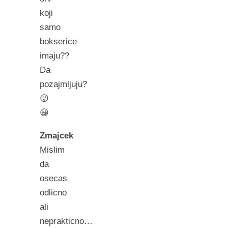
koji
samo
bokserice
imaju??
Da
pozajmljuju?
😛
😀
Zmajcek
Mislim
da
osecas
odlicno
ali
neprakticno…