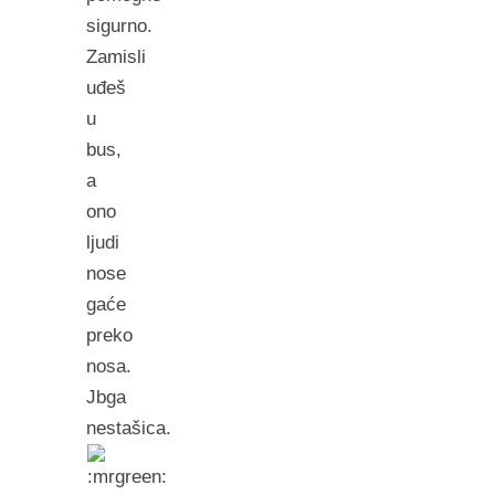
sigurno.
Zamisli
uđeš
u
bus,
a
ono
ljudi
nose
gaće
preko
nosa.
Jbga
nestašica.