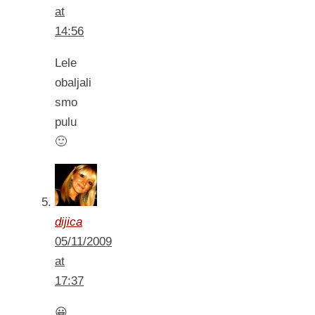
at
14:56
Lele
obaljali
smo
pulu
🙂
dijica
05/11/2009
at
17:37
😀