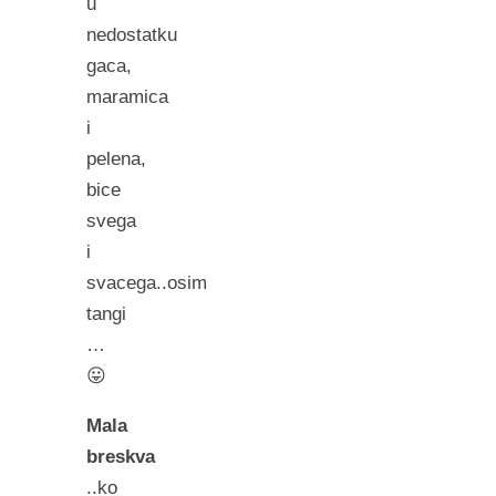
u
nedostatku
gaca,
maramica
i
pelena,
bice
svega
i
svacega..osim
tangi
…
😛
Mala
breskva
..ko