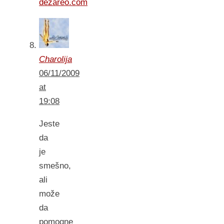
dezareo.com
Charolija
06/11/2009
at
19:08
Jeste
da
je
smešno,
ali
može
da
pomogne