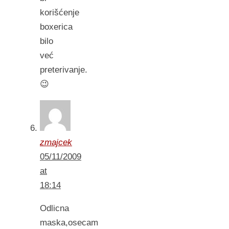
korišćenje
boxerica
bilo
već
preterivanje.
😉
zmajcek
05/11/2009
at
18:14
Odlicna
maska,osecam