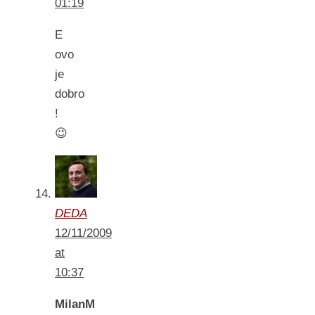
01:19
E
ovo
je
dobro
!
😉
DEDA
12/11/2009
at
10:37
MilanM