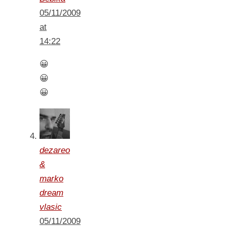
05/11/2009
at
14:22
😀
😀
😀
dezareo
&
marko
dream
vlasic
05/11/2009