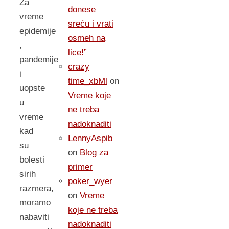
Za
donese
vreme
sreću i vrati
epidemije
osmeh na
,
lice!”
pandemije
crazy
i
time_xbMl
on
uopste
Vreme koje
u
ne treba
vreme
nadoknaditi
kad
LennyAspib
su
on
Blog za
bolesti
primer
sirih
poker_wyer
razmera,
on
Vreme
moramo
koje ne treba
nabaviti
nadoknaditi