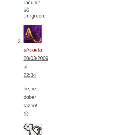
računi?
afroditta
20/03/2009
at
22:34
he,he…
dobar
fazon!
😉