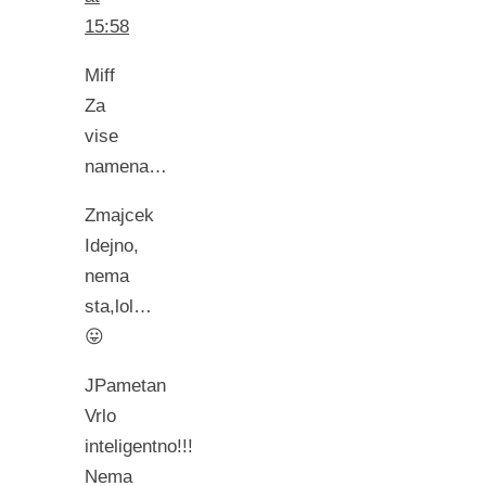
15:58
Miff
Za
vise
namena…
Zmajcek
Idejno,
nema
sta,lol…
😛
JPametan
Vrlo
inteligentno!!!
Nema