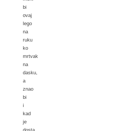
bi
ovaj
lego
na
ruku
ko
mrtvak
na
dasku,
a
znao
bi
i
kad
je
dosta,