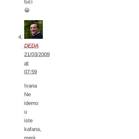
tuci
😀
DEDA
21/03/2009
at
07:59
Ivana
Ne
idemo
u
iste
kafana,
meni