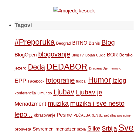
Tagovi
#Preporuka
Blog
BITNO
Biznis
Beograd
blogovanje
BOR
BlogOpen
Borsko
BlogTV
Bojan Cukic
DEDABOR
Deda
jezero
Dragana Djermanovic
Humor
fotografije
Izlog
EPP
Facebook
fudbal
Ljubav
Ljubav je
konferencija
Limundo
muzika
muzika i sve nesto
Menadzment
lepo...
Pesme
obrazovanje
PEČALBARENJE
pečalba
pozadine
Sve
Slike
Srbija
Savremeni menadzer
prosveta
skola