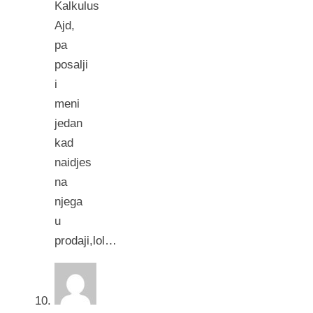
Kalkulus
Ajd,
pa
posalji
i
meni
jedan
kad
naidjes
na
njega
u
prodaji,lol…