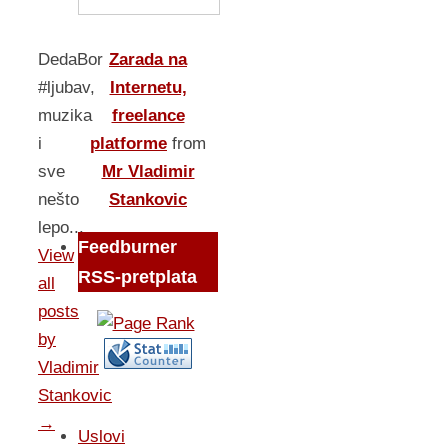
DedaBor
Zarada na
#ljubav,
Internetu,
muzika
freelance
i
platforme
from
sve
Mr Vladimir
nešto
Stankovic
lepo...
Feedburner
View
RSS-pretplata
all
posts
by
Vladimir
Stankovic
→
Uslovi