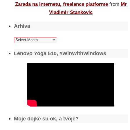
Zarada na Internetu, freelance platforme
from
Mr
Vladimir Stankovic
Arhiva
Arhiva
Lenovo Yoga 510, #WinWithWindows
Moje dojke su ok, a tvoje?