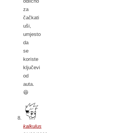
odlično
za
čačkati
uši,
umjesto
da
se
koriste
ključevi
od
auta.
😆
kalkulus