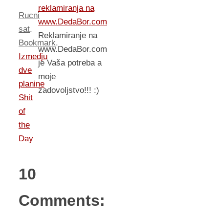
reklamiranja na
Rucni
www.DedaBor.com
sat
.
Reklamiranje na
Bookmark
.
www.DedaBor.com
Izmedju
je Vaša potreba a
dve
moje
planine
zadovoljstvo!!! :)
Shit
of
the
Day
10
Comments: