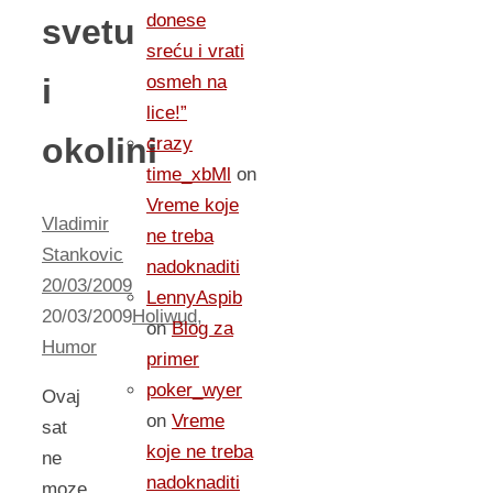
donese
svetu
sreću i vrati
i
osmeh na
lice!”
okolini
crazy
time_xbMl
on
Vreme koje
Vladimir
ne treba
Stankovic
nadoknaditi
20/03/2009
LennyAspib
20/03/2009
Holiwud
,
on
Blog za
Humor
primer
poker_wyer
Ovaj
on
Vreme
sat
koje ne treba
ne
nadoknaditi
moze