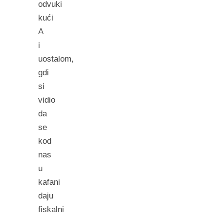
odvuki
kući
A
i
uostalom,
gdi
si
vidio
da
se
kod
nas
u
kafani
daju
fiskalni