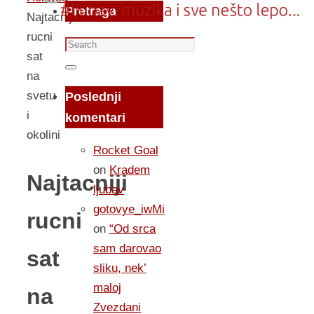
Pretraga
Najtacniji
rucni
Search
sat
for:
Search
na
svetu
Poslednji
i
komentari
okolini
Rocket Goal
on
Kradem
Najtacniji
ljubav
gotovye_iwMi
rucni
on
“Od srca
sam darovao
sat
sliku, nek’
maloj
na
Zvezdani