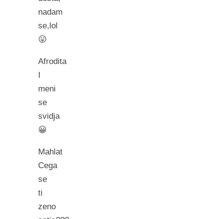
nadam
se,lol
😛
Afrodita
I
meni
se
svidja
😀
Mahlat
Cega
se
ti
zeno