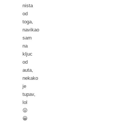
nista
od
toga,
navikao
sam
na
kljuc
od
auta,
nekako
je
tupav,
lol
😛
😀