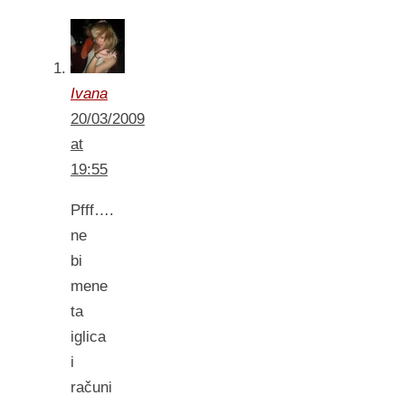
Ivana
20/03/2009
at
19:55
Pfff….
ne
bi
mene
ta
iglica
i
računi