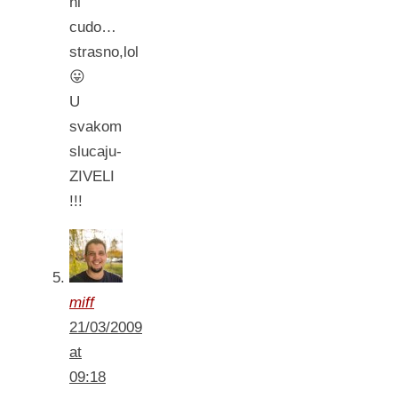
ni
cudo…
strasno,lol
😛
U
svakom
slucaju-
ZIVELI
!!!
miff
21/03/2009
at
09:18