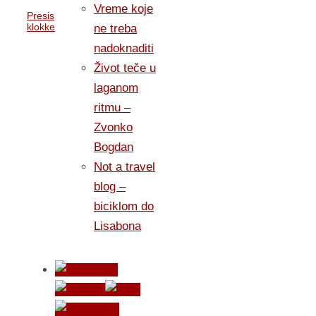
Vreme koje
Presis
klokke
ne treba
nadoknaditi
Život teče u
laganom
ritmu –
Zvonko
Bogdan
Not a travel
blog –
biciklom do
Lisabona