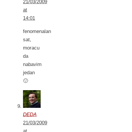
21/03/2009
at
14:01
fenomenalan
sat,
moracu
da
nabavim
jedan
🙂
DEDA
21/03/2009
at