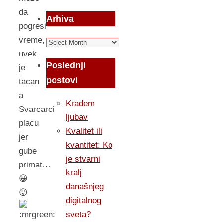
da
Arhiva
pogresi
vreme,
Arhiva
uvek
Poslednji
je
postovi
tacan
a
Kradem
Svarcarci
ljubav
placu
Kvalitet ili
jer
kvantitet: Ko
gube
je stvarni
primat…
kralj
😀
današnjeg
😛
digitalnog
sveta?