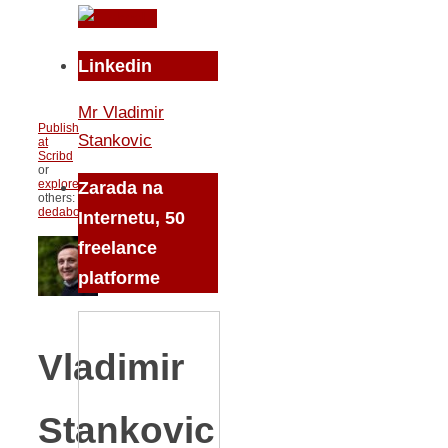
Linkedin
Mr Vladimir
Publish
Stankovic
at
Scribd
or
explore
Zarada na
others:
dedabor
Internetu, 50
freelance
platforme
Vladimir
Stankovic