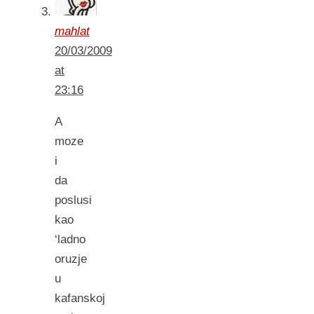
mahlat
20/03/2009
at
23:16
A
moze
i
da
poslusi
kao
‘ladno
oruzje
u
kafanskoj