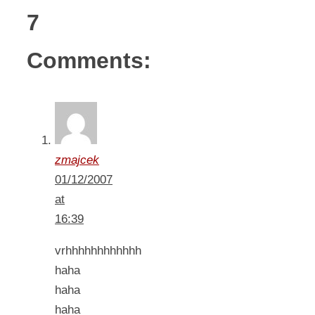
7
Comments:
zmajcek
01/12/2007
at
16:39
vrhhhhhhhhhhhh
haha
haha
haha