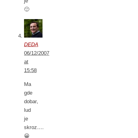
je
🙂
DEDA
06/12/2007
at
15:58
Ma
gde
dobar,
lud
je
skroz….
😀