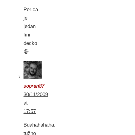
Perica
je
jedan
fini
decko
😀
sopran87
30/11/2009
at
17:57
Buahahahaha,
tužno