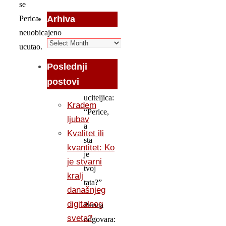
se
Arhiva
Perica
neuobicajeno
Arhiva
ucutao.
Poslednji
Pita
postovi
ga
uciteljica:
Kradem
“Perice,
ljubav
a
Kvalitet ili
sta
kvantitet: Ko
je
je stvarni
tvoj
kralj
tata?”
današnjeg
digitalnog
Perica
sveta?
odgovara: