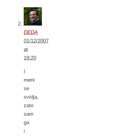
DEDA
01/12/2007
at
19:20
I
meni
se
svidja,
zato
sam
ga
i