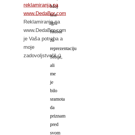
reklamiranja na
Moj
www.DedaBor.com
tata
Reklamiranje na
igra
www.DedaBor.com
fudbal
je Vaša potreba a
za
moje
reprezentaciju
zadovoljstvo!!! :)
Srbije,
ali
me
je
bilo
sramota
da
priznam
pred
svom