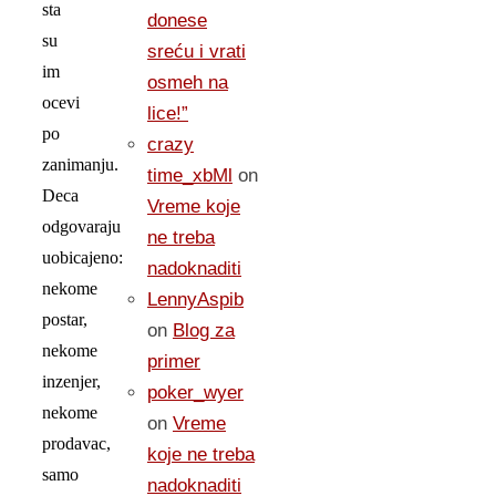
sta
donese
su
sreću i vrati
im
osmeh na
ocevi
lice!”
po
crazy
zanimanju.
time_xbMl
on
Deca
Vreme koje
odgovaraju
ne treba
uobicajeno:
nadoknaditi
nekome
LennyAspib
postar,
on
Blog za
nekome
primer
inzenjer,
poker_wyer
nekome
on
Vreme
prodavac,
koje ne treba
samo
nadoknaditi