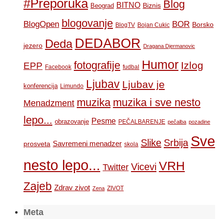
#Preporuka
Blog
BITNO
Biznis
Beograd
blogovanje
BOR
BlogOpen
Borsko
BlogTV
Bojan Cukic
DEDABOR
Deda
jezero
Dragana Djermanovic
Humor
fotografije
Izlog
EPP
Facebook
fudbal
Ljubav
Ljubav je
konferencija
Limundo
muzika
muzika i sve nesto
Menadzment
lepo...
Pesme
obrazovanje
PEČALBARENJE
pečalba
pozadine
Sve
Slike
Srbija
Savremeni menadzer
prosveta
skola
nesto lepo...
VRH
Vicevi
Twitter
Zajeb
Zdrav zivot
ZIVOT
Zena
Meta