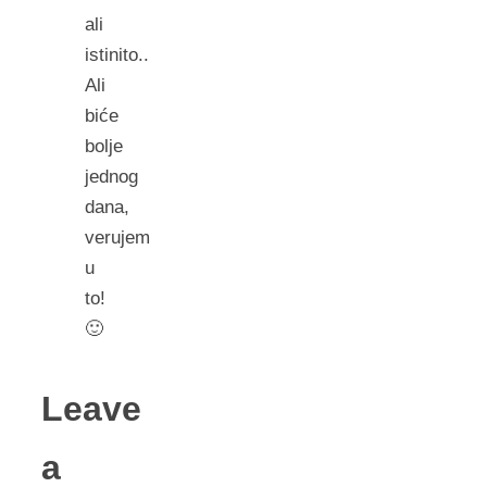
ali
istinito..
Ali
biće
bolje
jednog
dana,
verujem
u
to!
🙂
Leave
a