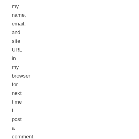
my
name,
email,
and
site
URL
in
my
browser
for
next
time
I
post
a
comment.