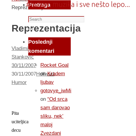
Pretraga
Reprezentacija
Search
Reprezentacija
for:
Search
Poslednji
Vladimir
komentari
Stankovic
Rocket Goal
30/11/2007
on
Kradem
30/11/2007
Holiwud
,
ljubav
Humor
gotovye_iwMi
on
“Od srca
sam darovao
Pita
sliku, nek’
uciteljica
maloj
decu
Zvezdani