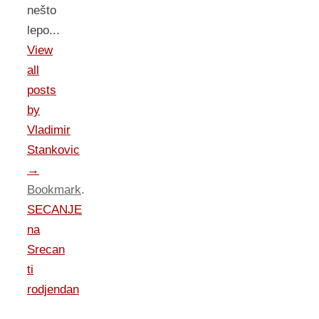
nešto
lepo...
View
all
posts
by
Vladimir
Stankovic
→
Bookmark
.
SECANJE
na
Srecan
ti
rodjendan