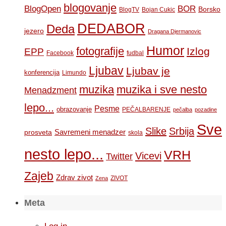
blogovanje
BOR
BlogOpen
Borsko
BlogTV
Bojan Cukic
DEDABOR
Deda
jezero
Dragana Djermanovic
Humor
fotografije
Izlog
EPP
Facebook
fudbal
Ljubav
Ljubav je
konferencija
Limundo
muzika
muzika i sve nesto
Menadzment
lepo...
Pesme
obrazovanje
PEČALBARENJE
pečalba
pozadine
Sve
Slike
Srbija
Savremeni menadzer
prosveta
skola
nesto lepo...
VRH
Vicevi
Twitter
Zajeb
Zdrav zivot
ZIVOT
Zena
Meta