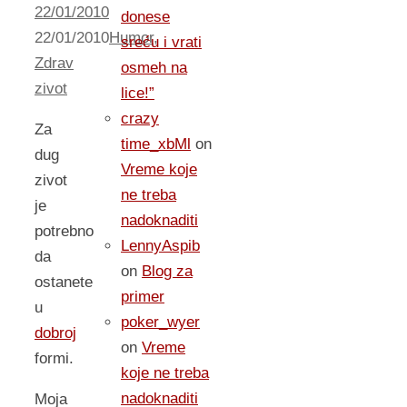
22/01/2010
donese
22/01/2010
Humor
,
sreću i vrati
Zdrav
osmeh na
zivot
lice!”
crazy
Za
time_xbMl
on
dug
Vreme koje
zivot
ne treba
je
nadoknaditi
potrebno
LennyAspib
da
on
Blog za
ostanete
primer
u
poker_wyer
dobroj
on
Vreme
formi.
koje ne treba
nadoknaditi
Moja