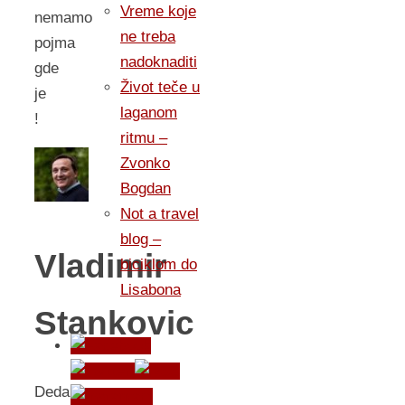
Vreme koje
nemamo
ne treba
pojma
nadoknaditi
gde
Život teče u
je
laganom
!
ritmu –
Zvonko
Bogdan
Not a travel
blog –
Vladimir
biciklom do
Lisabona
Stankovic
DedaBor