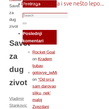
Pretraga
Savet
za
Search
dug
for:
Search
zivot
Poslednji
komentari
Savet
Rocket Goal
za
on
Kradem
ljubav
dug
gotovye_iwMi
on
“Od srca
zivot
sam darovao
sliku, nek’
Vladimir
maloj
Stankovic
Zvezdani