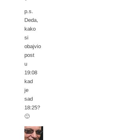
p.s.
Deda,
kako
si
obajvio
post
u
19:08
kad
je
sad
18:25?
🙂