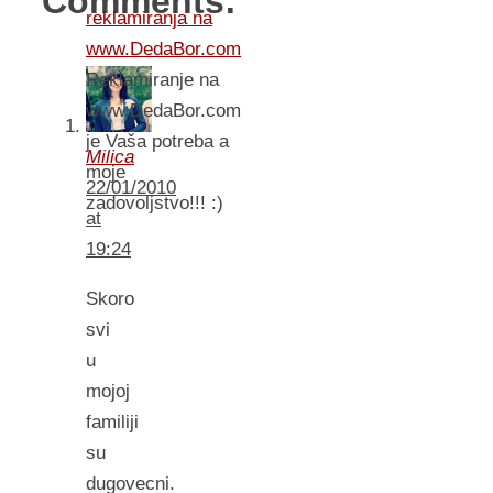
Comments:
reklamiranja na
www.DedaBor.com
Reklamiranje na
www.DedaBor.com
je Vaša potreba a
Milica
moje
22/01/2010
zadovoljstvo!!! :)
at
19:24
Skoro
svi
u
mojoj
familiji
su
dugovecni.