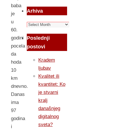
baba
Arhiva
je
u
Arhiva
60.
Poslednji
godini
pocela
postovi
da
Kradem
hoda
ljubav
10
Kvalitet ili
km
kvantitet: Ko
dnevno.
je stvarni
Danas
kralj
ima
današnjeg
97
digitalnog
godina
sveta?
i