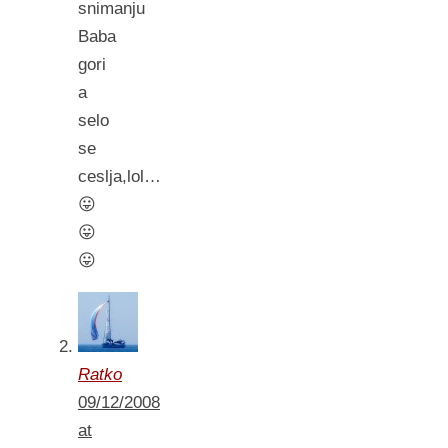
snimanju
Baba
gori
a
selo
se
ceslja,lol…
😛
😛
😛
Ratko
09/12/2008
at