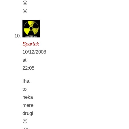
😛
😛
Spartak
10/12/2008
at
22:05
Iha,
to
neka
mere
drugi
🙂