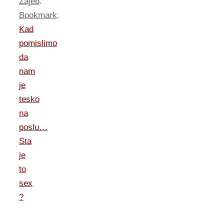
Zajeb
.
Bookmark
.
Kad
pomislimo
da
nam
je
tesko
na
poslu…
Sta
je
to
sex
?