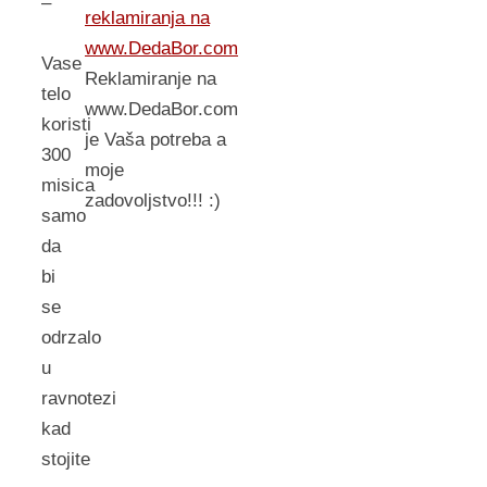
–
reklamiranja na
www.DedaBor.com
Vase
Reklamiranje na
telo
www.DedaBor.com
koristi
je Vaša potreba a
300
moje
misica
zadovoljstvo!!! :)
samo
da
bi
se
odrzalo
u
ravnotezi
kad
stojite