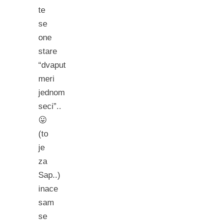
te
se
one
stare
“dvaput
meri
jednom
seci”..
😛
(to
je
za
Sap..)
inace
sam
se