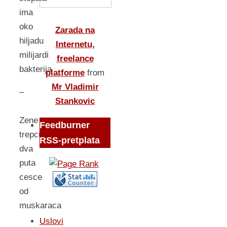
ima
oko
Zarada na
hiljadu
Internetu,
milijardi
freelance
bakterija
platforme
from
Mr Vladimir
–
Stankovic
Zene
Feedburner
trepcu
RSS-pretplata
dva
puta
cesce
od
muskaraca
Uslovi