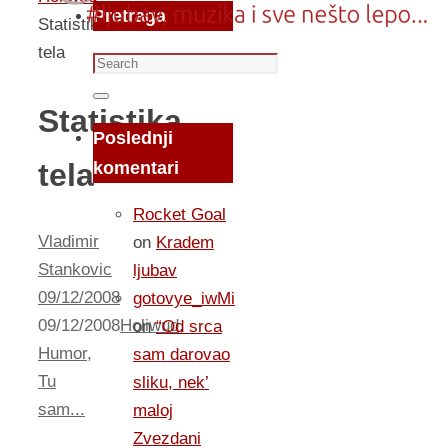
Pretraga
Statistika
tela
Search
for:
Search
Statistika
Poslednji
tela
komentari
Rocket Goal
Vladimir
on
Kradem
Stankovic
ljubav
09/12/2008
gotovye_iwMi
09/12/2008
Holiwud
,
on
“Od srca
Humor
,
sam darovao
Tu
sliku, nek’
sam...
maloj
Zvezdani