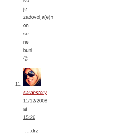
Ko
je
zadovolja(e)n
on
se
ne
buni
🙂
sarahstory
11/12/2008
at
15:26
…..drz