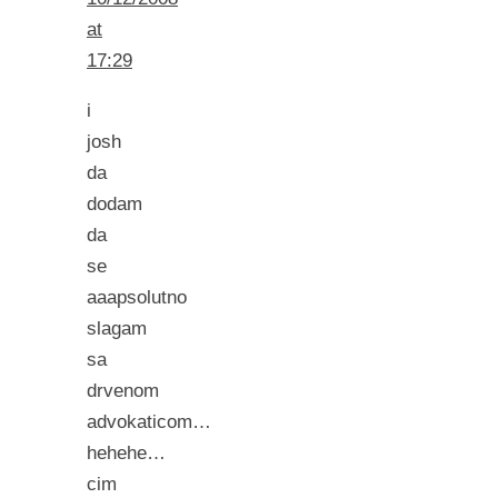
at
17:29
i
josh
da
dodam
da
se
aaapsolutno
slagam
sa
drvenom
advokaticom…
hehehe…
cim