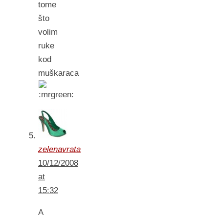
tome
što
volim
ruke
kod
muškaraca
zelenavrata
10/12/2008
at
15:32
A