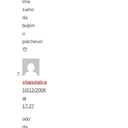
ima
samo
da
buljim
u
palcheve!
😯
shaputalica
10/12/2008
at
17:27
odo’
da