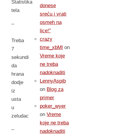
Statistika
donese
tela
sreću i vrati
osmeh na
–
lice!”
crazy
Treba
time_xbMl
on
7
Vreme koje
sekundi
ne treba
da
nadoknaditi
hrana
LennyAspib
dodje
on
Blog za
iz
primer
usta
poker_wyer
u
on
Vreme
zeludac
koje ne treba
–
nadoknaditi