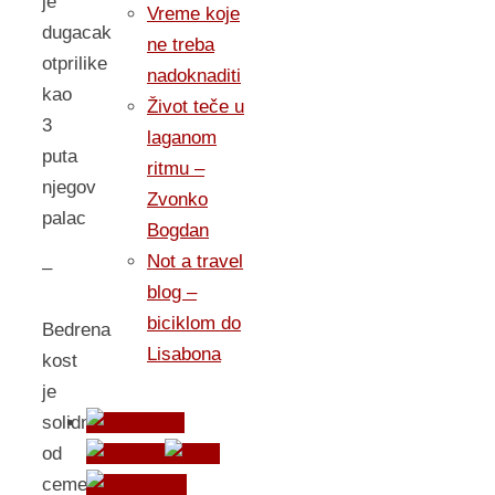
je
Vreme koje
dugacak
ne treba
otprilike
nadoknaditi
kao
Život teče u
3
laganom
puta
ritmu –
njegov
Zvonko
palac
Bogdan
Not a travel
–
blog –
biciklom do
Bedrena
Lisabona
kost
je
solidnija
od
cementa