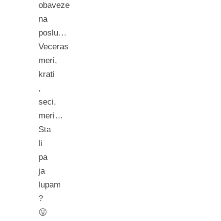
obaveze
na
poslu…
Veceras
meri,
krati
,
seci,
meri…
Sta
li
pa
ja
lupam
?
😛