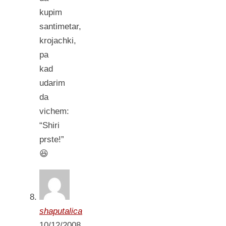
kupim
santimetar,
krojachki,
pa
kad
udarim
da
vichem:
“Shiri
prste!”
😆
shaputalica
10/12/2008