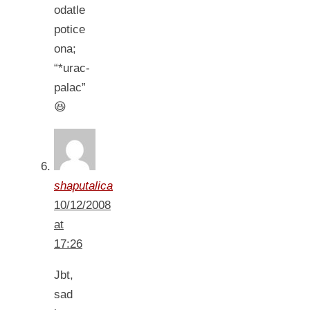
odatle
potice
ona;
“*urac-
palac”
😆
shaputalica
10/12/2008
at
17:26
Jbt,
sad