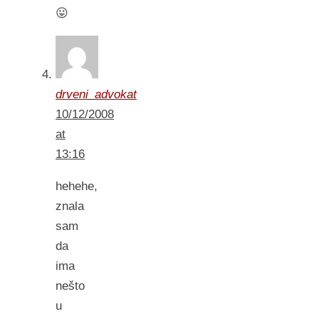
😛
drveni_advokat
10/12/2008
at
13:16
hehehe,
znala
sam
da
ima
nešto
u