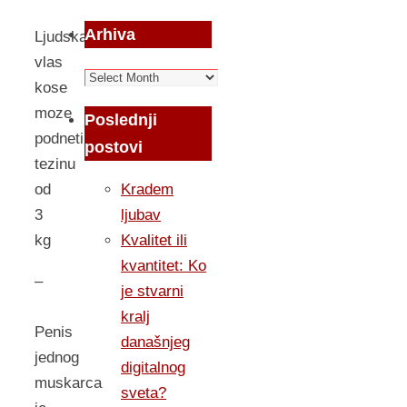
Arhiva
Ljudska
vlas
Arhiva
kose
moze
Poslednji
podneti
postovi
tezinu
Kradem
od
ljubav
3
Kvalitet ili
kg
kvantitet: Ko
–
je stvarni
kralj
Penis
današnjeg
jednog
digitalnog
muskarca
sveta?