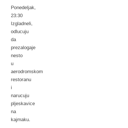
Ponedeljak,
23:30
Izgladneli,
odlucuju
da
prezalogaje
nesto
u
aerodromskom
restoranu
i
narucuju
pljeskavice
na
kajmaku.