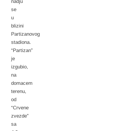
nadju
se
u
blizini
Partizanovog
stadiona.
“Partizan”
je
izgubio,
na
domacem
terenu,
od
“Crvene
zvezde”
sa