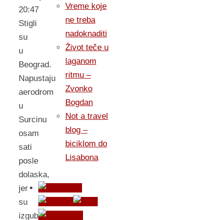
Vreme koje
20:47
ne treba
Stigli
nadoknaditi
su
Život teče u
u
laganom
Beograd.
ritmu –
Napustaju
Zvonko
aerodrom
Bogdan
u
Not a travel
Surcinu
blog –
osam
biciklom do
sati
Lisabona
posle
dolaska,
jer
su
izgubili