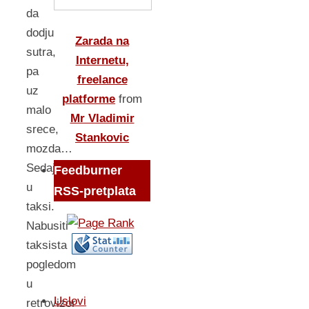
da
dodju
Zarada na
sutra,
Internetu,
pa
freelance
uz
platforme
from
malo
Mr Vladimir
srece,
Stankovic
mozda…
Sedaju
Feedburner
u
RSS-pretplata
taksi.
Nabusiti
taksista
pogledom
u
Uslovi
retrovizor