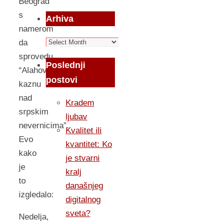
Beograd
s
Arhiva
namerom
Arhiva
da
sprovedu
Poslednji
“Alahovu
postovi
kaznu
nad
Kradem
srpskim
ljubav
nevernicima”.
Kvalitet ili
Evo
kvantitet: Ko
kako
je stvarni
je
kralj
to
današnjeg
izgledalo:
digitalnog
sveta?
Nedelja,