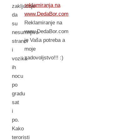
reklamiranja na
zakljucuje
www.DedaBor.com
da
Reklamiranje na
su
www.DedaBor.com
nesumnjivo
je Vaša potreba a
stranci
moje
i
zadovoljstvo!!! :)
vozika
ih
nocu
po
gradu
sat
i
po.
Kako
teroristi