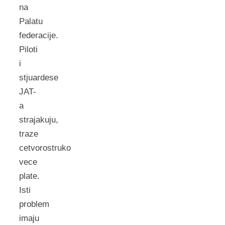
na
Palatu
federacije.
Piloti
i
stjuardese
JAT-
a
strajakuju,
traze
cetvorostruko
vece
plate.
Isti
problem
imaju