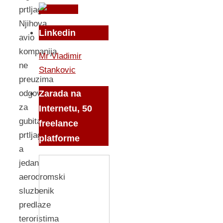
prtljag.
Njihova
Linkedin
avio
kompanija
Mr Vladimir
ne
Stankovic
preuzima
Zarada na
odgovornost
za
Internetu, 50
gubitag
freelance
prtljaga,
platforme
a
jedan
aerodromski
sluzbenik
predlaze
teroristima