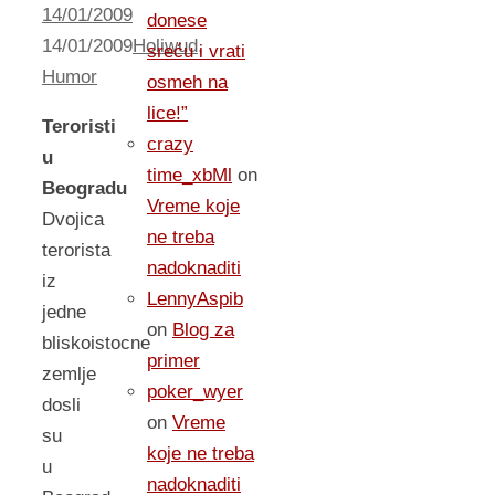
14/01/2009
donese
14/01/2009
Holiwud
,
sreću i vrati
Humor
osmeh na
lice!”
Teroristi
crazy
u
time_xbMl
on
Beogradu
Vreme koje
Dvojica
ne treba
terorista
nadoknaditi
iz
LennyAspib
jedne
on
Blog za
bliskoistocne
primer
zemlje
poker_wyer
dosli
on
Vreme
su
koje ne treba
u
nadoknaditi