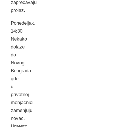
zaprecavaju
prolaz.
Ponedeljak,
14:30
Nekako
dolaze
do
Novog
Beograda
gde
u
privatnoj
menjacnici
zamenjuju
novac.
Umesto