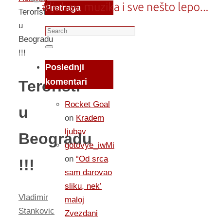
Pretraga
Teroristi
u
Search
Beogradu
for:
Search
!!!
Poslednji
komentari
Teroristi
Rocket Goal
u
on
Kradem
ljubav
Beogradu
gotovye_iwMi
on
“Od srca
!!!
sam darovao
sliku, nek’
Vladimir
maloj
Stankovic
Zvezdani