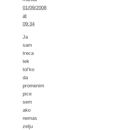
01/09/2008
at
09:34
Ja
sam
treca
tek
tol’ko
da
promenim
pice
sem
ako
nemas
zelju