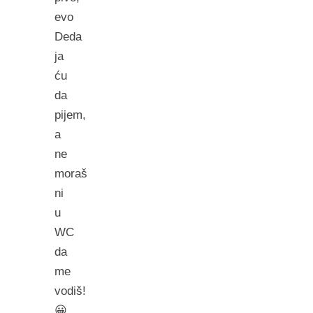
evo
Deda
ja
ću
da
pijem,
a
ne
moraš
ni
u
WC
da
me
vodiš!
😀