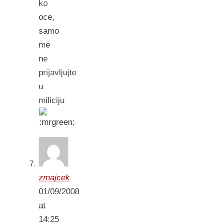
ko
oce,
samo
me
ne
prijavljujte
u
miliciju
zmajcek
01/09/2008
at
14:25