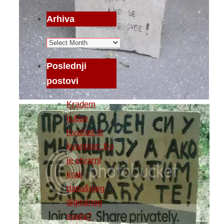
Arhiva
Arhiva
Poslednji
postovi
Kradem
ljubav
Kvalitet ili
kvantitet: Ko
je stvarni
kralj
današnjeg
digitalnog
sveta?