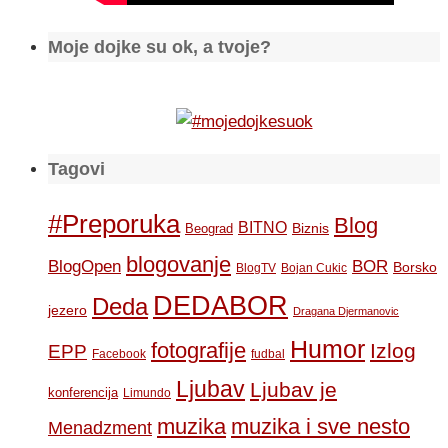
Moje dojke su ok, a tvoje?
Tagovi
#Preporuka
Blog
BITNO
Biznis
Beograd
blogovanje
BOR
BlogOpen
Borsko
BlogTV
Bojan Cukic
DEDABOR
Deda
jezero
Dragana Djermanovic
Humor
fotografije
Izlog
EPP
Facebook
fudbal
Ljubav
Ljubav je
konferencija
Limundo
muzika
muzika i sve nesto
Menadzment