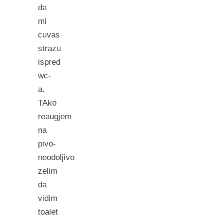
da
mi
cuvas
strazu
ispred
wc-
a.
TAko
reaugjem
na
pivo-
neodoljivo
zelim
da
vidim
toalet