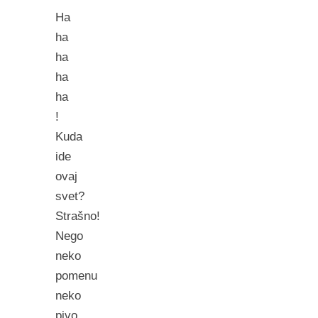
Ha
ha
ha
ha
ha
!
Kuda
ide
ovaj
svet?
Strašno!
Nego
neko
pomenu
neko
pivo,