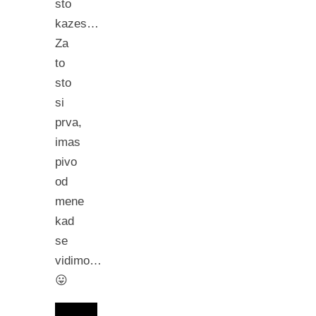
sto
kazes…
Za
to
sto
si
prva,
imas
pivo
od
mene
kad
se
vidimo…
😛