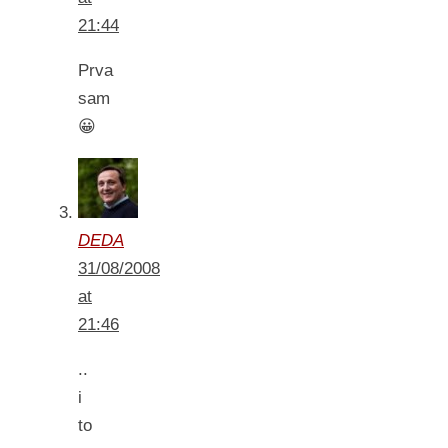
21:44
Prva
sam
😀
DEDA
31/08/2008
at
21:46
..
i
to