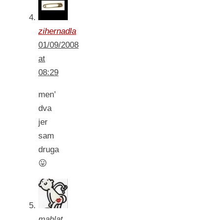
zihernadla
01/09/2008
at
08:29
men’
dva
jer
sam
druga
😛
mahlat