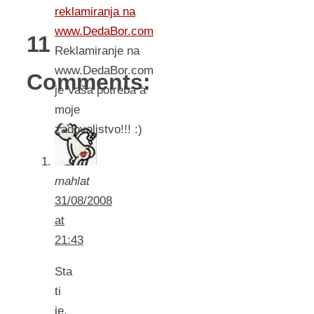
reklamiranja na
www.DedaBor.com
11
Reklamiranje na
www.DedaBor.com
Comments:
je Vaša potreba a
moje
zadovoljstvo!!! :)
mahlat
31/08/2008
at
21:43
Sta
ti
je,