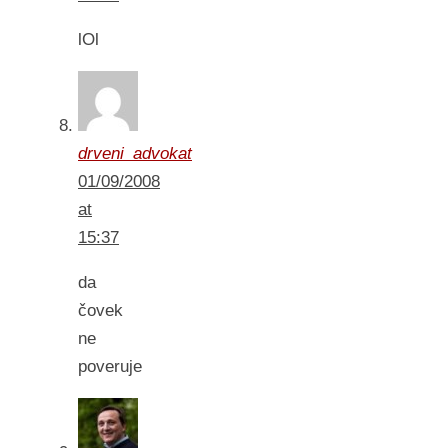
lOl
drveni_advokat
01/09/2008
at
15:37
da
čovek
ne
poveruje