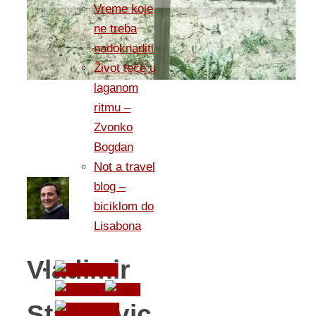
Vreme koje
ne treba
nadoknaditi
Život teče u
laganom
ritmu –
Zvonko
Bogdan
Not a travel
blog –
biciklom do
Lisabona
Vladimir
Stankovic