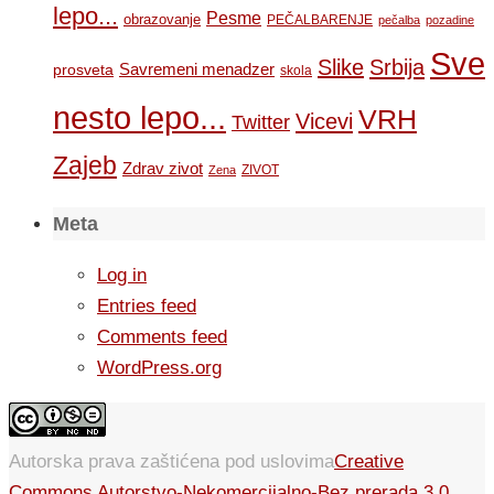
lepo...
Pesme
obrazovanje
PEČALBARENJE
pečalba
pozadine
Sve
Slike
Srbija
Savremeni menadzer
prosveta
skola
nesto lepo...
VRH
Vicevi
Twitter
Zajeb
Zdrav zivot
ZIVOT
Zena
Meta
Log in
Entries feed
Comments feed
WordPress.org
Autorska prava zaštićena pod uslovima
Creative
Commons Autorstvo-Nekomercijalno-Bez prerada 3.0