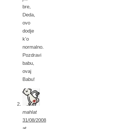
bre,
Deda,
ovo
dodje
k’o
normalno.
Pozdravi
babu,
ovaj
Babu!
mahlat
31/08/2008
at