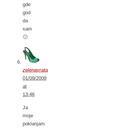
gde
god
da
sam
🙂
zelenavrata
01/09/2008
at
13:46
Ja
moje
poklanjam