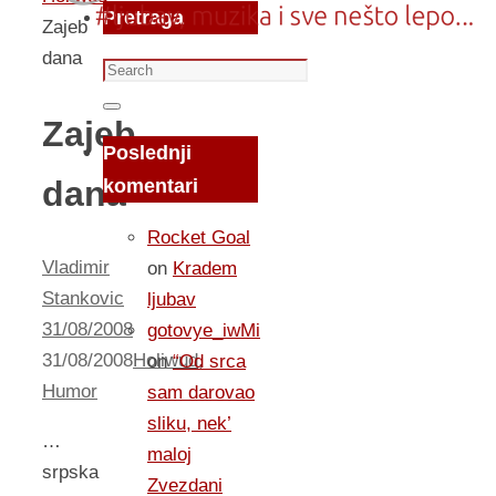
Pretraga
Zajeb
dana
Search
for:
Search
Zajeb
Poslednji
dana
komentari
Rocket Goal
Vladimir
on
Kradem
Stankovic
ljubav
31/08/2008
gotovye_iwMi
31/08/2008
Holiwud
,
on
“Od srca
Humor
sam darovao
sliku, nek’
…
maloj
srpska
Zvezdani