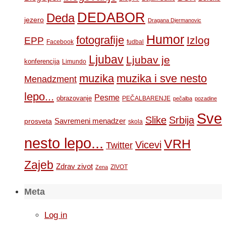
DEDABOR
Deda
jezero
Dragana Djermanovic
Humor
fotografije
Izlog
EPP
Facebook
fudbal
Ljubav
Ljubav je
konferencija
Limundo
muzika
muzika i sve nesto
Menadzment
lepo...
Pesme
obrazovanje
PEČALBARENJE
pečalba
pozadine
Sve
Slike
Srbija
Savremeni menadzer
prosveta
skola
nesto lepo...
VRH
Vicevi
Twitter
Zajeb
Zdrav zivot
ZIVOT
Zena
Meta
Log in