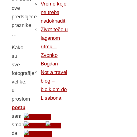
Vreme koje
ove
ne treba
predsojece
nadoknaditi
praznike
Život teče u
…
laganom
ritmu –
Kako
Zvonko
su
Bogdan
sve
Not a travel
fotografije
blog –
velike,
biciklom do
u
Lisabona
proslom
postu
sam
smanjivao
da