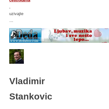
cestitkama
,
uzivajte
…
Vladimir
Stankovic