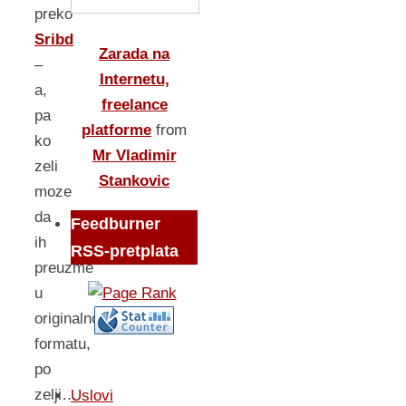
preko
Sribd
Zarada na
–
Internetu,
a,
freelance
pa
platforme
from
ko
Mr Vladimir
zeli
Stankovic
moze
da
Feedburner
ih
RSS-pretplata
preuzme
u
originalnom
formatu,
po
zelji…
Uslovi