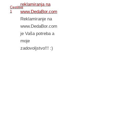
reklamiranja na
Cestitke
www.DedaBor.com
1
Reklamiranje na
www.DedaBor.com
je Vaša potreba a
moje
zadovoljstvo!!! :)