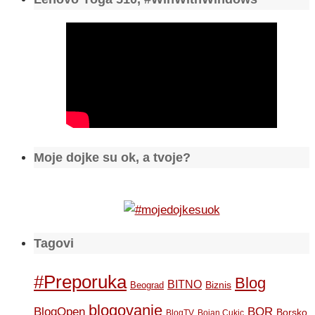
Moje dojke su ok, a tvoje?
Tagovi
#Preporuka
Blog
BITNO
Biznis
Beograd
blogovanje
BOR
BlogOpen
Borsko
BlogTV
Bojan Cukic