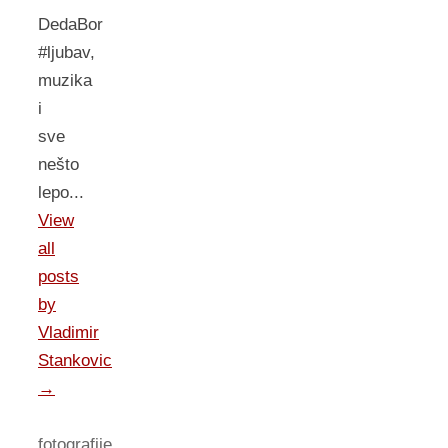
DedaBor
#ljubav,
muzika
i
sve
nešto
lepo...
View
all
posts
by
Vladimir
Stankovic
→
fotografije
,