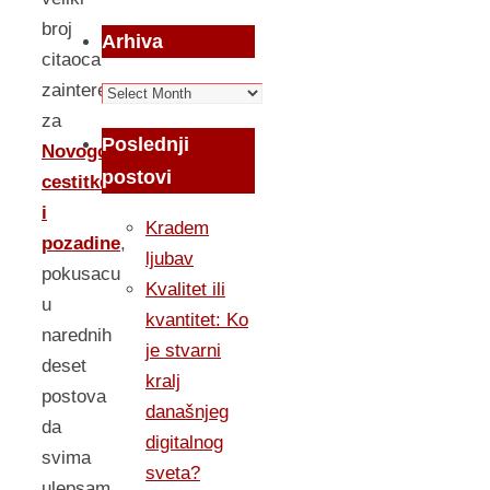
broj
Arhiva
citaoca
zainteresovan
Arhiva
za
Poslednji
Novogodisnje
postovi
cestitke
i
Kradem
pozadine
,
ljubav
pokusacu
Kvalitet ili
u
kvantitet: Ko
narednih
je stvarni
deset
kralj
postova
današnjeg
da
digitalnog
svima
sveta?
ulepsam