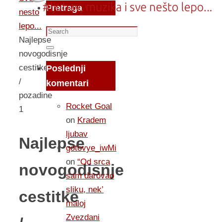
Pretraga
nesto
lepo...
Search
Najlepse
for:
Search
novogodisnje
cestitke
Poslednji
/
komentari
pozadine
Rocket Goal
1
on
Kradem
ljubav
Najlepse
gotovye_iwMi
on
“Od srca
novogodisnje
sam darovao
sliku, nek’
cestitke
maloj
Zvezdani