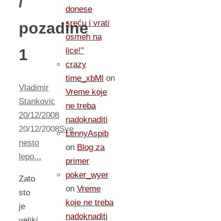
/
donese
sreću i vrati
pozadine
osmeh na
1
lice!”
crazy
time_xbMl
on
Vladimir
Vreme koje
Stankovic
ne treba
20/12/2008
nadoknaditi
20/12/2008
Sve
LennyAspib
nesto
on
Blog za
lepo...
primer
poker_wyer
Zato
on
Vreme
sto
koje ne treba
je
nadoknaditi
veliki