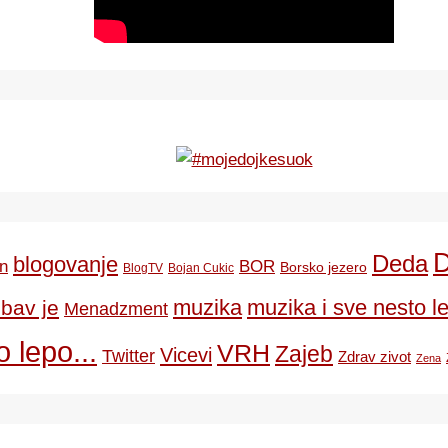
Deda
blogovanje
BOR
n
Borsko jezero
BlogTV
Bojan Cukic
ubav je
muzika
muzika i sve nesto le
Menadzment
 lepo...
VRH
Zajeb
Vicevi
Twitter
Zdrav zivot
Zena