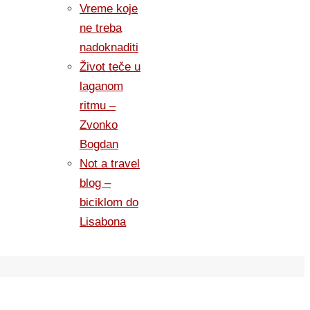
Vreme koje
ne treba
nadoknaditi
Život teče u
laganom
ritmu –
Zvonko
Bogdan
Not a travel
blog –
biciklom do
Lisabona