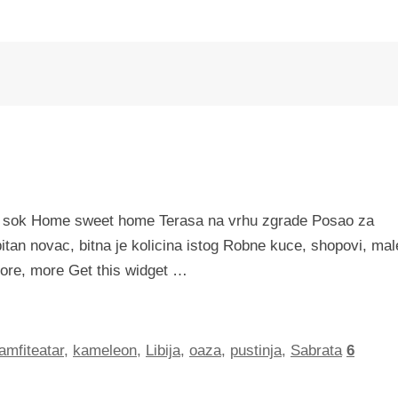
tni sok Home sweet home Terasa na vrhu zgrade Posao za
itan novac, bitna je kolicina istog Robne kuce, shopovi, mal
More, more Get this widget …
amfiteatar
,
kameleon
,
Libija
,
oaza
,
pustinja
,
Sabrata
6