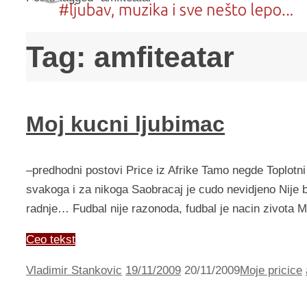
Tag:
amfiteatar
Moj kucni ljubimac
–predhodni postovi Price iz Afrike Tamo negde Toplo
svakoga i za nikoga Saobracaj je cudo nevidjeno Nije b
radnje… Fudbal nije razonoda, fudbal je nacin zivota 
Ceo tekst
Vladimir Stankovic
19/11/2009
20/11/2009
Moje pricice