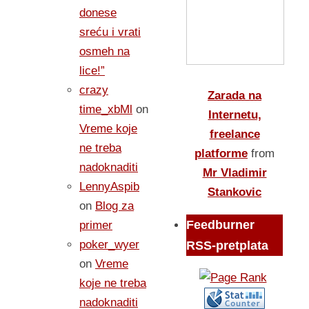
donese
sreću i vrati
osmeh na
lice!”
crazy
Zarada na
time_xbMl
on
Internetu,
Vreme koje
freelance
ne treba
platforme
from
nadoknaditi
Mr Vladimir
LennyAspib
Stankovic
on
Blog za
Feedburner
primer
poker_wyer
RSS-pretplata
on
Vreme
koje ne treba
nadoknaditi