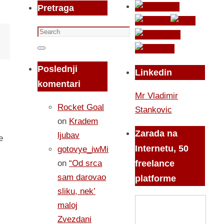
Pretraga
Search
for:
Search
Poslednji
Linkedin
komentari
Mr Vladimir
Rocket Goal
Stankovic
on
Kradem
Zarada na
ljubav
e
Internetu, 50
gotovye_iwMi
on
“Od srca
freelance
sam darovao
platforme
sliku, nek’
maloj
Zvezdani