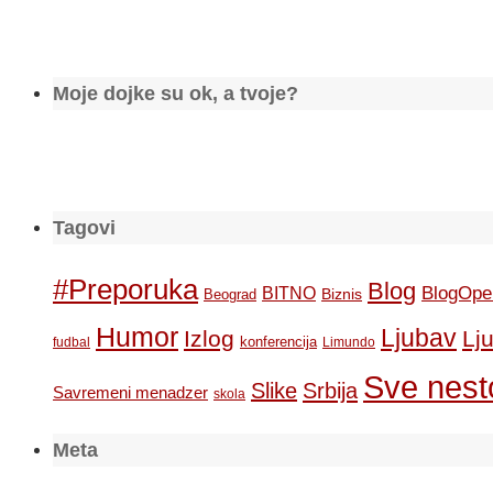
Moje dojke su ok, a tvoje?
Tagovi
#Preporuka
Blog
BlogOpe
BITNO
Biznis
Beograd
Humor
Ljubav
Izlog
Lj
konferencija
fudbal
Limundo
Sve nesto
Slike
Srbija
Savremeni menadzer
skola
Meta