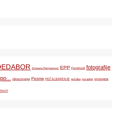
DEDABOR
fotografije
EPP
Facebook
Dragana Djermanovic
po...
Pesme
prosveta
obrazovanje
PEČALBARENJE
pečalba
pozadine
ZIVOT