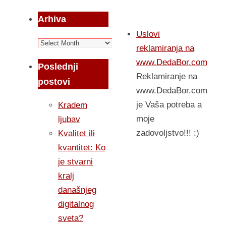
Arhiva
Uslovi
Arhiva
reklamiranja na
www.DedaBor.com
Poslednji
Reklamiranje na
postovi
www.DedaBor.com
je Vaša potreba a
Kradem
moje
ljubav
zadovoljstvo!!! :)
Kvalitet ili
kvantitet: Ko
je stvarni
kralj
današnjeg
digitalnog
sveta?