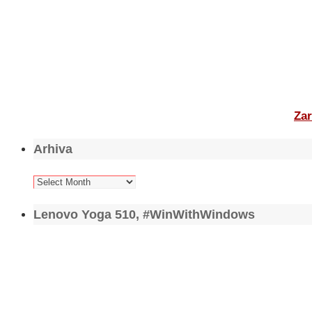
Zar
Arhiva
Arhiva
Lenovo Yoga 510, #WinWithWindows