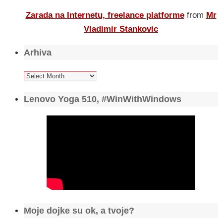
Zarada na Internetu, freelance platforme
from
Mr
Vladimir Stankovic
Arhiva
Arhiva
Lenovo Yoga 510, #WinWithWindows
Moje dojke su ok, a tvoje?