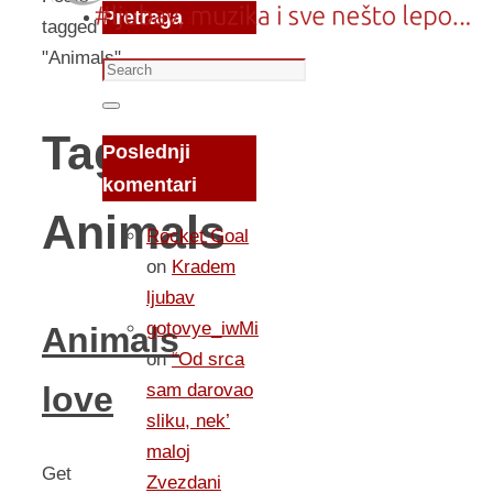
Pretraga
tagged
"Animals"
Search
for:
Search
Tag:
Poslednji
komentari
Animals
Rocket Goal
on
Kradem
ljubav
gotovye_iwMi
Animals
on
“Od srca
sam darovao
love
sliku, nek’
maloj
Get
Zvezdani