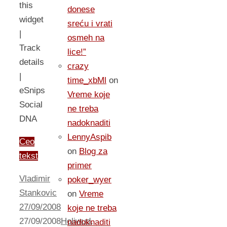
this
donese
widget
sreću i vrati
|
osmeh na
Track
lice!”
details
crazy
|
time_xbMl
on
eSnips
Vreme koje
Social
ne treba
DNA
nadoknaditi
LennyAspib
Ceo
on
Blog za
tekst
primer
Vladimir
poker_wyer
Stankovic
on
Vreme
27/09/2008
koje ne treba
27/09/2008
Holiwud
,
nadoknaditi