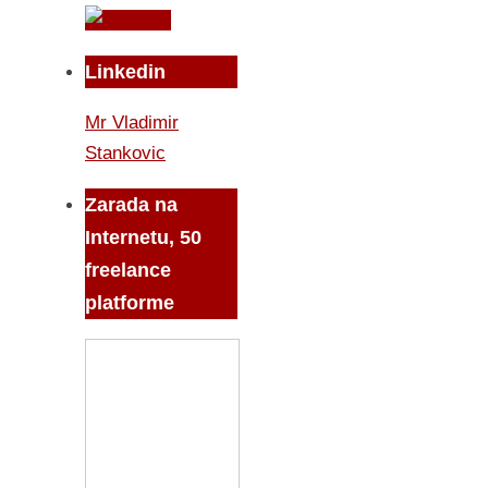
Linkedin
Mr Vladimir
Stankovic
Zarada na
Internetu, 50
freelance
platforme