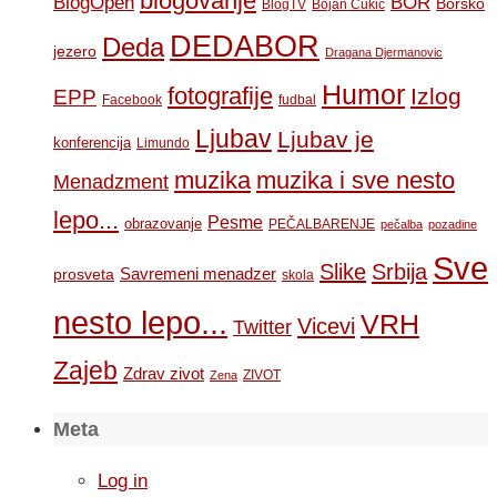
blogovanje
BOR
BlogOpen
Borsko
BlogTV
Bojan Cukic
DEDABOR
Deda
jezero
Dragana Djermanovic
Humor
fotografije
Izlog
EPP
Facebook
fudbal
Ljubav
Ljubav je
konferencija
Limundo
muzika
muzika i sve nesto
Menadzment
lepo...
Pesme
obrazovanje
PEČALBARENJE
pečalba
pozadine
Sve
Slike
Srbija
Savremeni menadzer
prosveta
skola
nesto lepo...
VRH
Vicevi
Twitter
Zajeb
Zdrav zivot
ZIVOT
Zena
Meta
Log in