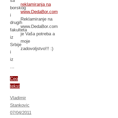
sa
reklamiranja na
borskog
www.DedaBor.com
i
Reklamiranje na
drugih
www.DedaBor.com
fakulteta
je Vaša potreba a
iz
moje
Srbije
zadovoljstvo!!! :)
i
iz
…
Ceo
tekst
Vladimir
Stankovic
07/04/2011