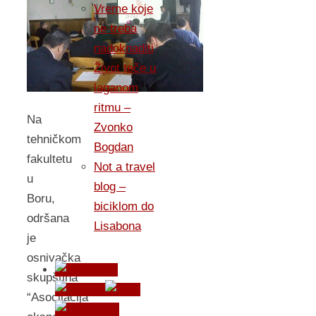
Vreme koje
ne treba
nadoknaditi
Život teče u
laganom
ritmu –
Na
Zvonko
tehničkom
Bogdan
fakultetu
Not a travel
u
blog –
Boru,
biciklom do
odršana
Lisabona
je
osnivačka
skupština
“Asocijacija