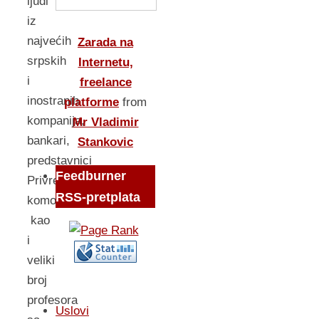
ljudi
iz
najvećih
Zarada na
srpskih
Internetu,
i
freelance
inostranih
platforme
from
kompanija,
Mr Vladimir
bankari,
Stankovic
predstavnici
Feedburner
Privredne
RSS-pretplata
komore,
kao
i
veliki
broj
profesora
Uslovi