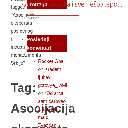
Pretraga
tagged
"Asocijacija
Search
eksperata
for:
Search
poslovnog
i
Poslednji
industrijskog
komentari
menadzmenta
Rocket Goal
Srbije"
on
Kradem
ljubav
Tag:
gotovye_iwMi
on
“Od srca
sam darovao
Asocijacija
sliku, nek’
maloj
Zvezdani