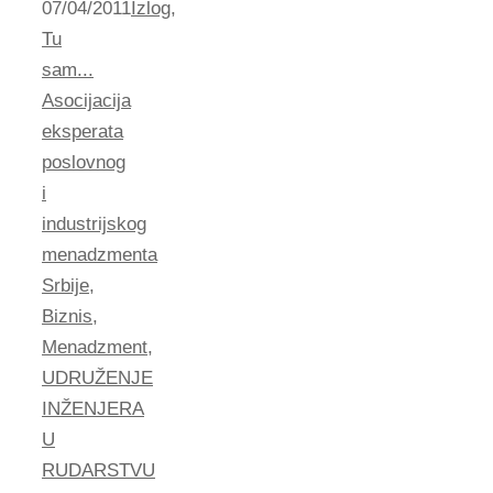
07/04/2011
Izlog
,
Tu
sam...
Asocijacija
eksperata
poslovnog
i
industrijskog
menadzmenta
Srbije
,
Biznis
,
Menadzment
,
UDRUŽENJE
INŽENJERA
U
RUDARSTVU