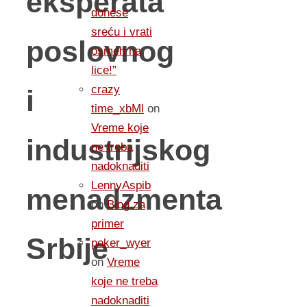
eksperata
donese
sreću i vrati
poslovnog
osmeh na
lice!”
crazy
i
time_xbMl
on
Vreme koje
industrijskog
ne treba
nadoknaditi
LennyAspib
menadzmenta
on
Blog za
primer
Srbije
poker_wyer
on
Vreme
koje ne treba
nadoknaditi