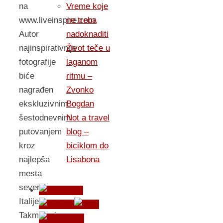
Vreme koje
na
ne treba
www.liveinspire.com
nadoknaditi
Autor
Život teče u
najinspirativnije
laganom
fotografije
ritmu –
biće
Zvonko
nagrađen
Bogdan
ekskluzivnim
Not a travel
šestodnevnim
blog –
putovanjem
biciklom do
kroz
Lisabona
najlepša
mesta
severne
Italije.
Takmičenje