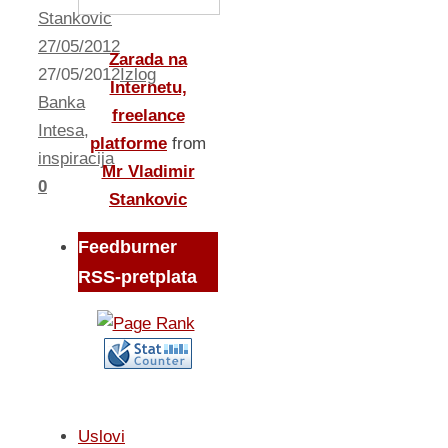
Stankovic
27/05/2012
Zarada na
27/05/2012
Izlog
Internetu,
Banka
freelance
Intesa
,
platforme
from
inspiracija
Mr Vladimir
0
Stankovic
Feedburner
RSS-pretplata
Uslovi