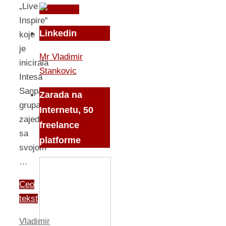
„Live
Inspire“
Linkedin
koje
je
Mr Vladimir
inicirala
Stankovic
Intesa
Sanpaolo
Zarada na
grupa
Internetu, 50
zajedno
freelance
sa
platforme
svojom
…
Ceo
tekst
Vladimir