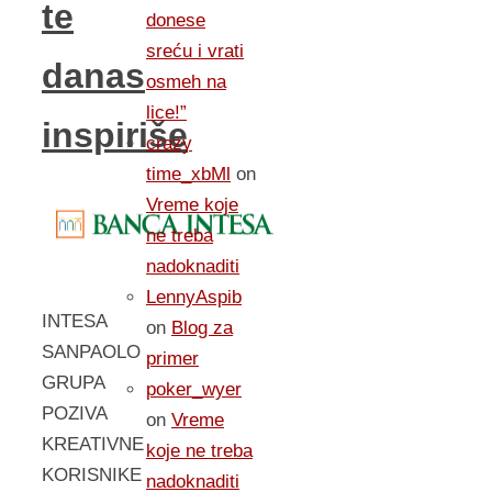
te
donese
sreću i vrati
danas
osmeh na
lice!”
inspiriše
crazy
time_xbMl
on
Vreme koje
ne treba
nadoknaditi
LennyAspib
INTESA
on
Blog za
SANPAOLO
primer
GRUPA
poker_wyer
POZIVA
on
Vreme
KREATIVNE
koje ne treba
KORISNIKE
nadoknaditi