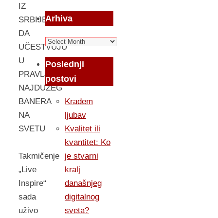
IZ
Arhiva
SRBIJE
DA
Arhiva
UČESTVUJU
U
Poslednji
PRAVLJENJU
postovi
NAJDUŽEG
Kradem
BANERA
ljubav
NA
Kvalitet ili
SVETU
kvantitet: Ko
je stvarni
Takmičenje
kralj
„Live
današnjeg
Inspire“
digitalnog
sada
sveta?
uživo