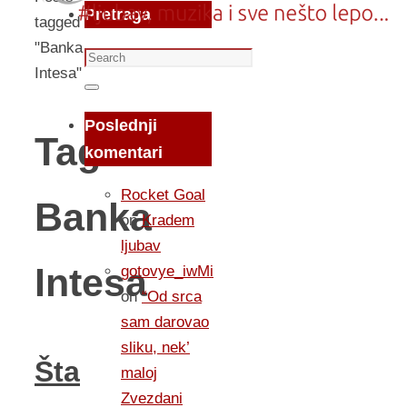
Pretraga
tagged
"Banka
Search
Intesa"
for:
Search
Poslednji
Tag:
komentari
Rocket Goal
Banka
on
Kradem
ljubav
Intesa
gotovye_iwMi
on
“Od srca
sam darovao
sliku, nek’
Šta
maloj
Zvezdani