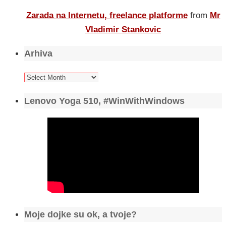
Zarada na Internetu, freelance platforme
from
Mr
Vladimir Stankovic
Arhiva
Arhiva
Lenovo Yoga 510, #WinWithWindows
Moje dojke su ok, a tvoje?