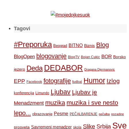
Tagovi
#Preporuka
Blog
BITNO
Biznis
Beograd
blogovanje
BOR
BlogOpen
Borsko
BlogTV
Bojan Cukic
DEDABOR
Deda
jezero
Dragana Djermanovic
Humor
fotografije
Izlog
EPP
Facebook
fudbal
Ljubav
Ljubav je
konferencija
Limundo
muzika
muzika i sve nesto
Menadzment
lepo...
Pesme
obrazovanje
PEČALBARENJE
pečalba
pozadine
Sve
Slike
Srbija
Savremeni menadzer
prosveta
skola