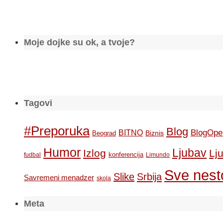
Moje dojke su ok, a tvoje?
Tagovi
#Preporuka
Blog
BlogOpe
BITNO
Biznis
Beograd
Humor
Ljubav
Izlog
Lj
konferencija
fudbal
Limundo
Sve nesto
Slike
Srbija
Savremeni menadzer
skola
Meta