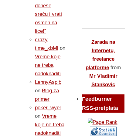
donese
sreću i vrati
osmeh na
lice!”
crazy
Zarada na
time_xbMl
on
Internetu,
Vreme koje
freelance
ne treba
platforme
from
nadoknaditi
Mr Vladimir
LennyAspib
Stankovic
on
Blog za
Feedburner
primer
poker_wyer
RSS-pretplata
on
Vreme
koje ne treba
nadoknaditi