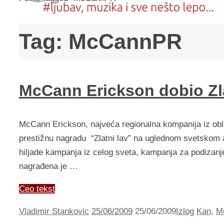
Tag:
McCannPR
McCann Erickson dobio Zl
McCann Erickson, najveća regionalna kompanija iz obla
prestižnu nagradu “Zlatni lav” na uglednom svetskom ad
hiljade kampanja iz celog sveta, kampanja za podizanje
nagrađena je …
Ceo tekst
Vladimir Stankovic
25/06/2009
25/06/2009
Izlog
Kan
,
M