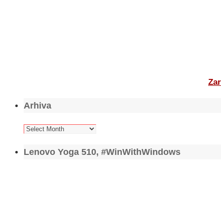
Zar
Arhiva
Arhiva
Lenovo Yoga 510, #WinWithWindows