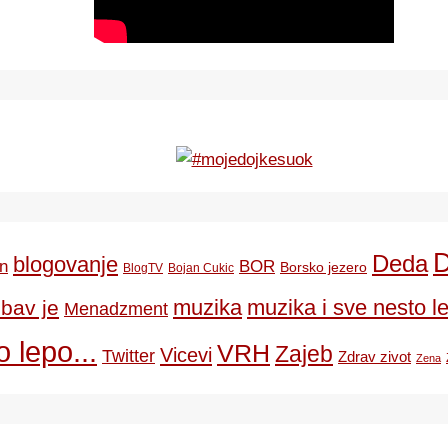
Deda
blogovanje
BOR
n
Borsko jezero
BlogTV
Bojan Cukic
ubav je
muzika
muzika i sve nesto le
Menadzment
 lepo...
VRH
Zajeb
Vicevi
Twitter
Zdrav zivot
Zena