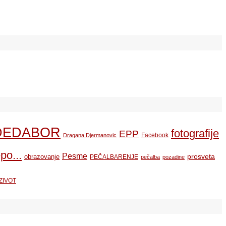
DEDABOR
fotografije
EPP
Facebook
Dragana Djermanovic
po...
Pesme
prosveta
obrazovanje
PEČALBARENJE
pečalba
pozadine
ZIVOT