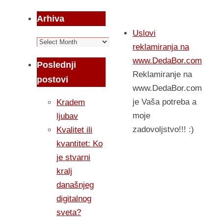
Arhiva
Uslovi
Arhiva
reklamiranja na
www.DedaBor.com
Poslednji
Reklamiranje na
postovi
www.DedaBor.com
je Vaša potreba a
Kradem
moje
ljubav
zadovoljstvo!!! :)
Kvalitet ili
kvantitet: Ko
je stvarni
kralj
današnjeg
digitalnog
sveta?