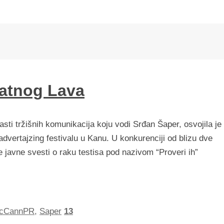
atnog Lava
sti tržišnih komunikacija koju vodi Srđan Šaper, osvojila je
vertajzing festivalu u Kanu. U konkurenciji od blizu dve
 javne svesti o raku testisa pod nazivom “Proveri ih”
cCannPR
,
Saper
13