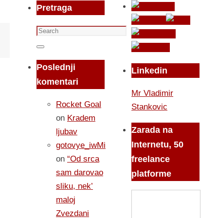
Pretraga
Search
for:
Search
Poslednji
Linkedin
komentari
Mr Vladimir
Rocket Goal
Stankovic
on
Kradem
Zarada na
ljubav
Internetu, 50
gotovye_iwMi
on
“Od srca
freelance
sam darovao
platforme
sliku, nek’
maloj
Zvezdani