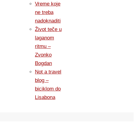
Vreme koje
ne treba
nadoknaditi
Život teče u
laganom
ritmu –
Zvonko
Bogdan
Not a travel
blog –
biciklom do
Lisabona