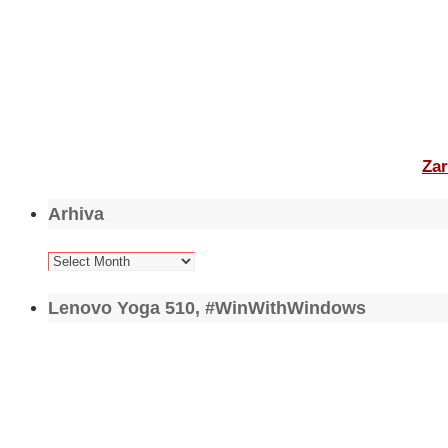
Zar
Arhiva
Arhiva
Lenovo Yoga 510, #WinWithWindows