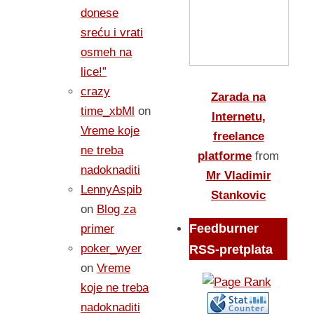
donese
sreću i vrati
osmeh na
lice!”
crazy
Zarada na
time_xbMl
on
Internetu,
Vreme koje
freelance
ne treba
platforme
from
nadoknaditi
Mr Vladimir
LennyAspib
Stankovic
on
Blog za
Feedburner
primer
poker_wyer
RSS-pretplata
on
Vreme
koje ne treba
nadoknaditi