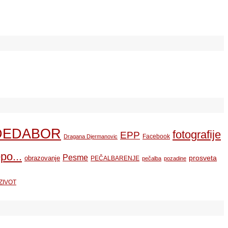
DEDABOR
fotografije
EPP
Facebook
Dragana Djermanovic
po...
Pesme
prosveta
obrazovanje
PEČALBARENJE
pečalba
pozadine
ZIVOT