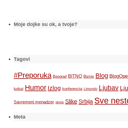
Moje dojke su ok, a tvoje?
Tagovi
#Preporuka
Blog
BlogOpe
BITNO
Biznis
Beograd
Humor
Ljubav
Izlog
Lj
konferencija
fudbal
Limundo
Sve nesto
Slike
Srbija
Savremeni menadzer
skola
Meta