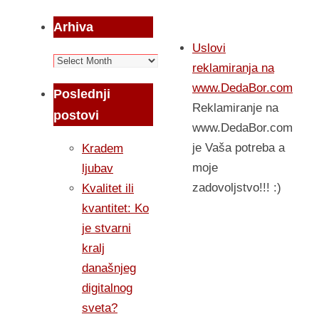
Arhiva
Uslovi
Arhiva
reklamiranja na
www.DedaBor.com
Poslednji
Reklamiranje na
postovi
www.DedaBor.com
je Vaša potreba a
Kradem
moje
ljubav
zadovoljstvo!!! :)
Kvalitet ili
kvantitet: Ko
je stvarni
kralj
današnjeg
digitalnog
sveta?