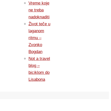
Vreme koje
ne treba
nadoknaditi
Život teče u
laganom
ritmu –
Zvonko
Bogdan
Not a travel
blog –
biciklom do
Lisabona