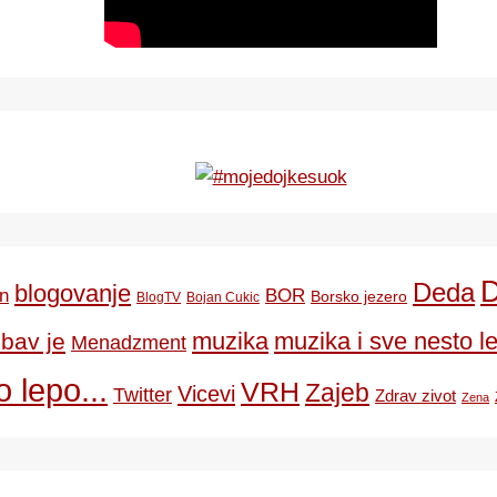
Deda
blogovanje
BOR
n
Borsko jezero
BlogTV
Bojan Cukic
ubav je
muzika
muzika i sve nesto le
Menadzment
 lepo...
VRH
Zajeb
Vicevi
Twitter
Zdrav zivot
Zena