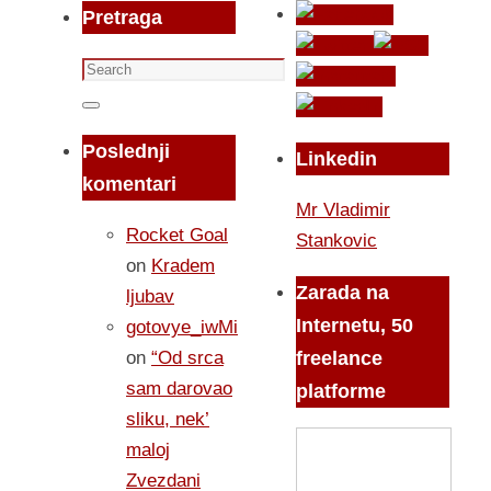
Pretraga
Search
for:
Search
Poslednji
Linkedin
komentari
Mr Vladimir
Rocket Goal
Stankovic
on
Kradem
Zarada na
ljubav
Internetu, 50
gotovye_iwMi
on
“Od srca
freelance
sam darovao
platforme
sliku, nek’
maloj
Zvezdani