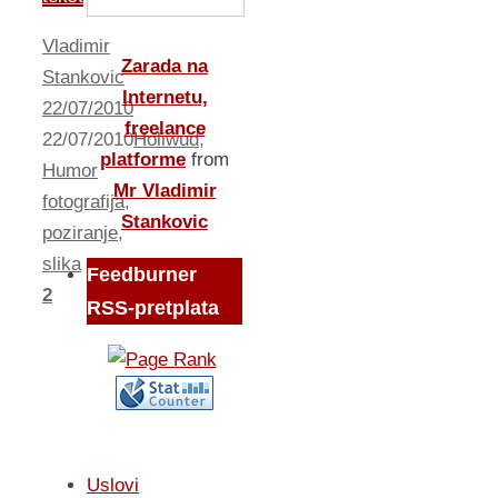
Vladimir
Zarada na
Stankovic
Internetu,
22/07/2010
freelance
22/07/2010
Holiwud
,
platforme
from
Humor
Mr Vladimir
fotografija
,
Stankovic
poziranje
,
slika
Feedburner
2
RSS-pretplata
Uslovi