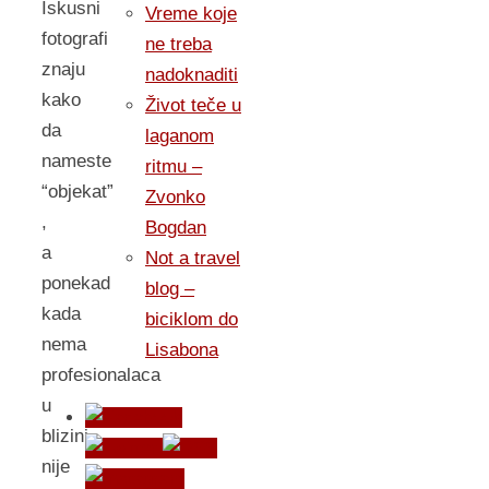
Iskusni
Vreme koje
fotografi
ne treba
znaju
nadoknaditi
kako
Život teče u
da
laganom
nameste
ritmu –
“objekat”
Zvonko
,
Bogdan
a
Not a travel
ponekad
blog –
kada
biciklom do
nema
Lisabona
profesionalaca
u
blizini,
nije