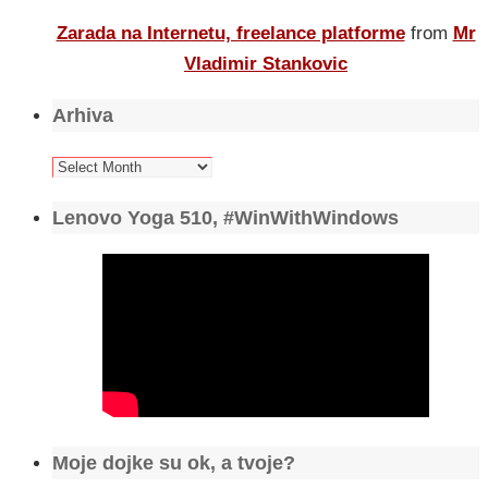
Zarada na Internetu, freelance platforme
from
Mr
Vladimir Stankovic
Arhiva
Arhiva
Lenovo Yoga 510, #WinWithWindows
Moje dojke su ok, a tvoje?