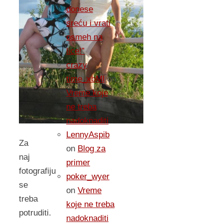
donese
sreću i vrati
osmeh na
lice!”
crazy
time_xbMl
on
Vreme koje
ne treba
nadoknaditi
LennyAspib
Za
on
Blog za
naj
primer
fotografiju
poker_wyer
se
on
Vreme
treba
koje ne treba
potruditi.
nadoknaditi