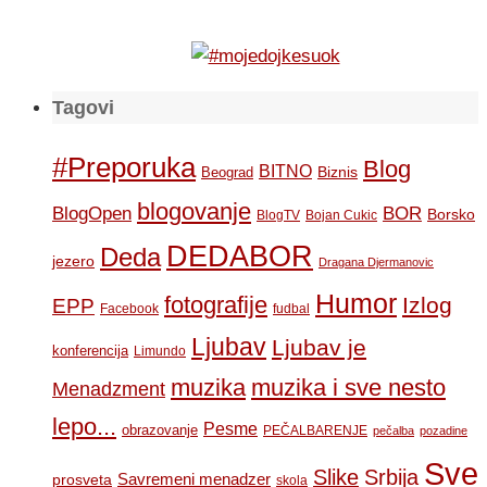
Tagovi
#Preporuka
Blog
BITNO
Biznis
Beograd
blogovanje
BOR
BlogOpen
Borsko
BlogTV
Bojan Cukic
DEDABOR
Deda
jezero
Dragana Djermanovic
Humor
fotografije
Izlog
EPP
Facebook
fudbal
Ljubav
Ljubav je
konferencija
Limundo
muzika
muzika i sve nesto
Menadzment
lepo...
Pesme
obrazovanje
PEČALBARENJE
pečalba
pozadine
Sve
Slike
Srbija
Savremeni menadzer
prosveta
skola