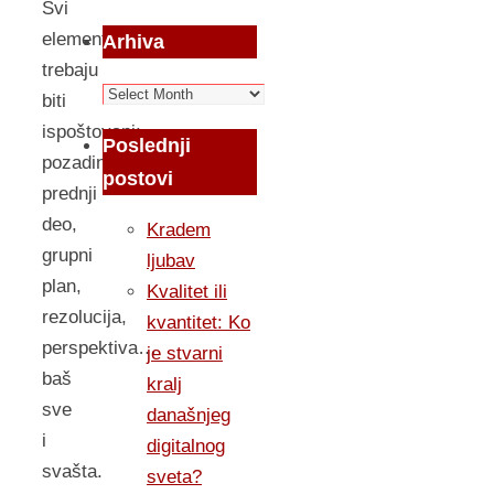
Svi
elementi
Arhiva
trebaju
Arhiva
biti
ispoštovani:
Poslednji
pozadina,
postovi
prednji
deo,
Kradem
grupni
ljubav
plan,
Kvalitet ili
rezolucija,
kvantitet: Ko
perspektiva…
je stvarni
baš
kralj
sve
današnjeg
i
digitalnog
svašta.
sveta?