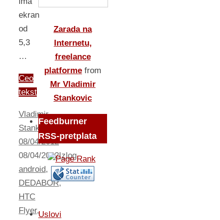
ima
ekran
od
Zarada na
5,3
Internetu,
…
freelance
platforme
from
Ceo
Mr Vladimir
tekst
Stankovic
Vladimir
Feedburner
Stankovic
RSS-pretplata
08/04/2012
08/04/2012
Izlog
android
,
DEDABOR
,
HTC
Flyer
,
Uslovi