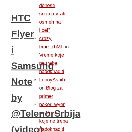
donese
sreću i vrati
HTC
osmeh na
lice!”
Flyer
crazy
time_xbMl
on
i
Vreme koje
ne treba
Samsung
nadoknaditi
Note
LennyAspib
on
Blog za
by
primer
poker_wyer
@TelenorSrbija
on
Vreme
koje ne treba
(video)
nadoknaditi