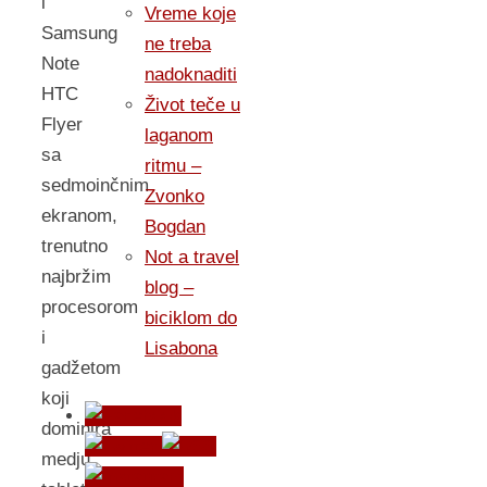
i
Vreme koje
Samsung
ne treba
Note
nadoknaditi
HTC
Život teče u
Flyer
laganom
sa
ritmu –
sedmoinčnim
Zvonko
ekranom,
Bogdan
trenutno
Not a travel
najbržim
blog –
procesorom
biciklom do
i
Lisabona
gadžetom
koji
dominira
medju