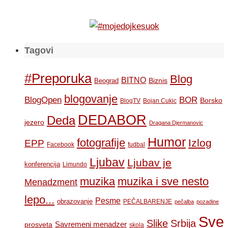
Tagovi
#Preporuka
Blog
BITNO
Biznis
Beograd
blogovanje
BOR
BlogOpen
Borsko
BlogTV
Bojan Cukic
DEDABOR
Deda
jezero
Dragana Djermanovic
Humor
fotografije
Izlog
EPP
Facebook
fudbal
Ljubav
Ljubav je
konferencija
Limundo
muzika
muzika i sve nesto
Menadzment
lepo...
Pesme
obrazovanje
PEČALBARENJE
pečalba
pozadine
Sve
Slike
Srbija
Savremeni menadzer
prosveta
skola