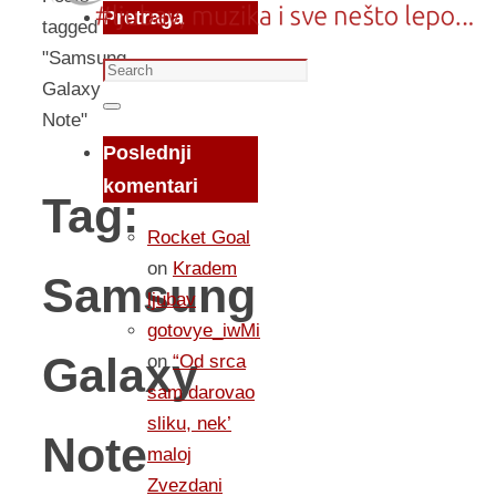
Pretraga
tagged
"Samsung
Search
Galaxy
for:
Search
Note"
Poslednji
komentari
Tag:
Rocket Goal
on
Kradem
Samsung
ljubav
gotovye_iwMi
Galaxy
on
“Od srca
sam darovao
sliku, nek’
Note
maloj
Zvezdani