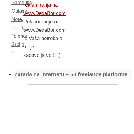
Samsung
reklamiranja na
Galaxy
www.DedaBor.com
Note
,
Reklamiranje na
tablet
,
www.DedaBor.com
Telenor
je Vaša potreba a
Srbija
moje
1
zadovoljstvo!!! :)
Zarada na Internetu – 50 freelance platforme