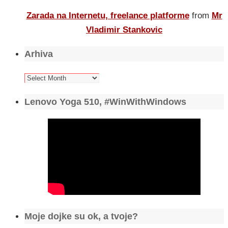
Zarada na Internetu, freelance platforme
from
Mr
Vladimir Stankovic
Arhiva
Arhiva
Lenovo Yoga 510, #WinWithWindows
Moje dojke su ok, a tvoje?