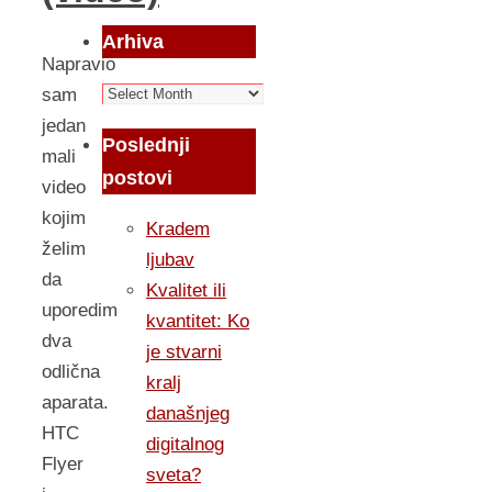
Arhiva
Napravio
Arhiva
sam
jedan
Poslednji
mali
postovi
video
kojim
Kradem
želim
ljubav
da
Kvalitet ili
uporedim
kvantitet: Ko
dva
je stvarni
odlična
kralj
aparata.
današnjeg
HTC
digitalnog
Flyer
sveta?