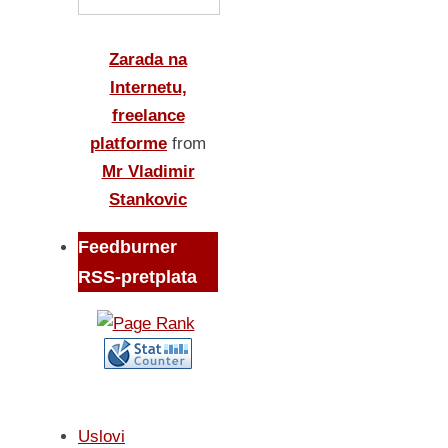
Zarada na
Internetu,
freelance
platforme
from
Mr Vladimir
Stankovic
Feedburner
RSS-pretplata
Uslovi