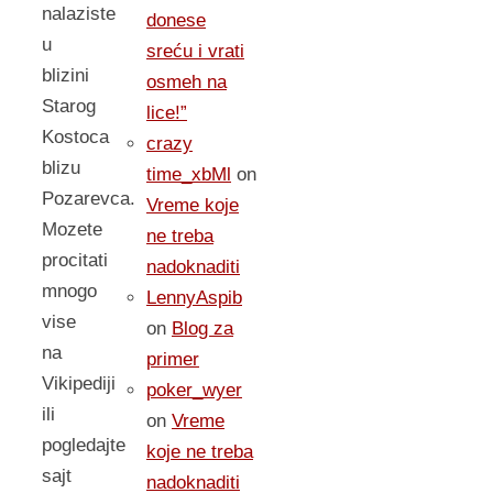
nalaziste
donese
u
sreću i vrati
blizini
osmeh na
Starog
lice!”
Kostoca
crazy
blizu
time_xbMl
on
Pozarevca.
Vreme koje
Mozete
ne treba
procitati
nadoknaditi
mnogo
LennyAspib
vise
on
Blog za
na
primer
Vikipediji
poker_wyer
ili
on
Vreme
pogledajte
koje ne treba
sajt
nadoknaditi