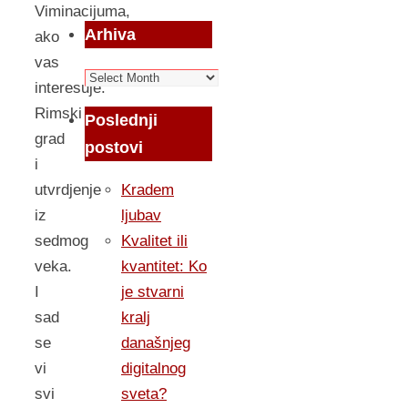
Viminacijuma,
Arhiva
ako
vas
Arhiva
interesuje.
Rimski
Poslednji
grad
postovi
i
utvrdjenje
Kradem
iz
ljubav
sedmog
Kvalitet ili
veka.
kvantitet: Ko
I
je stvarni
sad
kralj
se
današnjeg
vi
digitalnog
svi
sveta?