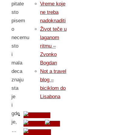
pitate
Vreme koje
sto
ne treba
pisem
nadoknaditi
o
Život teče u
necemu
laganom
sto
ritmu –
i
Zvonko
mala
Bogdan
deca
Not a travel
znaju
blog –
sta
biciklom do
je
Lisabona
i
gde
je,
…