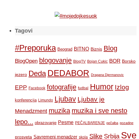
Tagovi
#Preporuka
Blog
BITNO
Biznis
Beograd
blogovanje
BOR
BlogOpen
Borsko
BlogTV
Bojan Cukic
DEDABOR
Deda
jezero
Dragana Djermanovic
Humor
fotografije
Izlog
EPP
Facebook
fudbal
Ljubav
Ljubav je
konferencija
Limundo
muzika
muzika i sve nesto
Menadzment
lepo...
Pesme
obrazovanje
PEČALBARENJE
pečalba
pozadine
Sve
Slike
Srbija
Savremeni menadzer
prosveta
skola