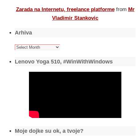
Zarada na Internetu, freelance platforme
from
Mr
Vladimir Stankovic
Arhiva
Arhiva
Lenovo Yoga 510, #WinWithWindows
Moje dojke su ok, a tvoje?