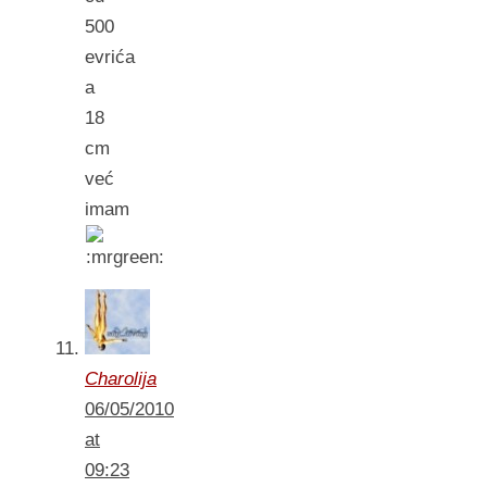
500
evrića
a
18
cm
već
imam
Charolija
06/05/2010
at
09:23