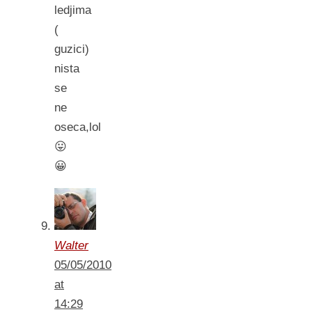
ledjima
(
guzici)
nista
se
ne
oseca,lol
😛
😀
Walter
05/05/2010
at
14:29