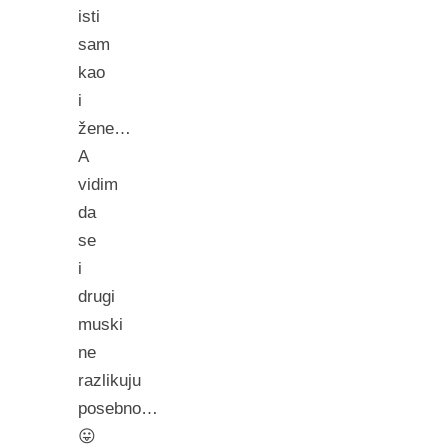
isti
sam
kao
i
žene…
A
vidim
da
se
i
drugi
muski
ne
razlikuju
posebno…
😛