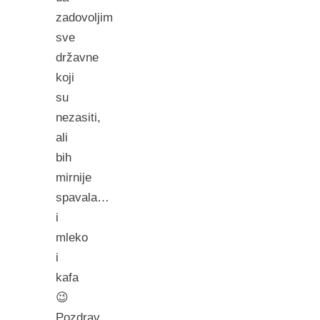
zadovoljim
sve
državne
koji
su
nezasiti,
ali
bih
mirnije
spavala…
i
mleko
i
kafa
😉
Pozdrav