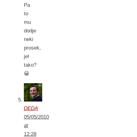
Pa
to
mu
dodje
neki
prosek,
jel
tako?
😀
DEDA
05/05/2010
at
12:28