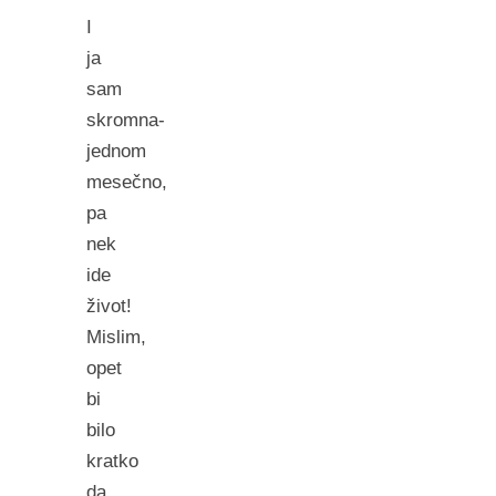
I
ja
sam
skromna-
jednom
mesečno,
pa
nek
ide
život!
Mislim,
opet
bi
bilo
kratko
da