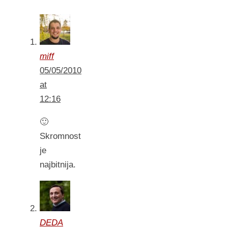
miff
05/05/2010
at
12:16
🙂
Skromnost
je
najbitnija.
DEDA