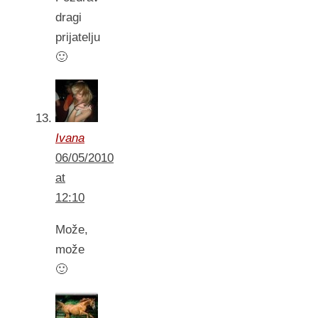
dragi
prijatelju
🙂
Ivana
06/05/2010
at
12:10
Može,
može
🙂