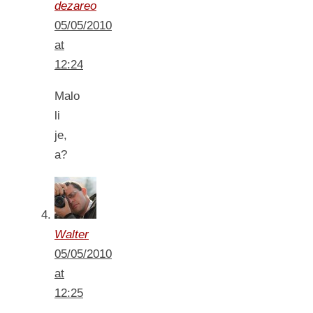
dezareo
05/05/2010
at
12:24
Malo
li
je,
a?
Walter
05/05/2010
at
12:25