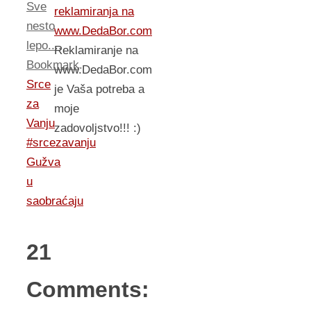
Sve
reklamiranja na
nesto
www.DedaBor.com
lepo...
.
Reklamiranje na
Bookmark
.
www.DedaBor.com
Srce
je Vaša potreba a
za
moje
Vanju
zadovoljstvo!!! :)
#srcezavanju
Gužva
u
saobraćaju
21
Comments: