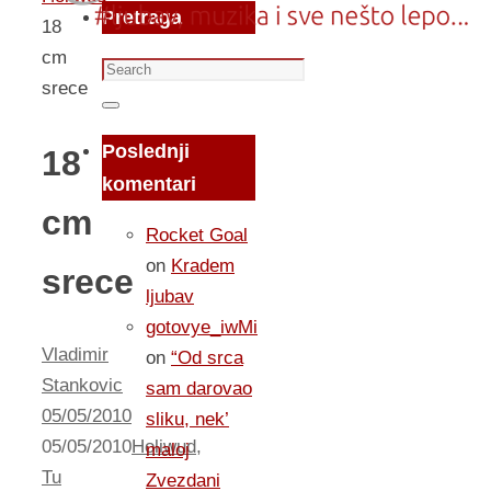
Pretraga
18
cm
Search
srece
for:
Search
Poslednji
18
komentari
cm
Rocket Goal
on
Kradem
srece
ljubav
gotovye_iwMi
Vladimir
on
“Od srca
Stankovic
sam darovao
05/05/2010
sliku, nek’
05/05/2010
Holiwud
,
maloj
Tu
Zvezdani