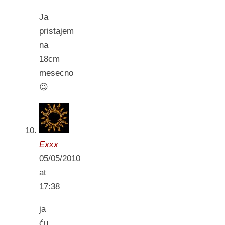
Ja
pristajem
na
18cm
mesecno
😉
Exxx
05/05/2010
at
17:38
ja
ću