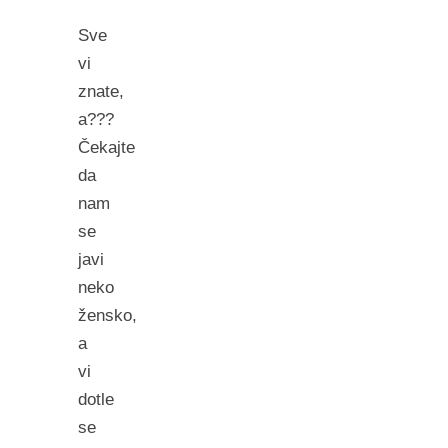
Sve
vi
znate,
a???
Čekajte
da
nam
se
javi
neko
žensko,
a
vi
dotle
se