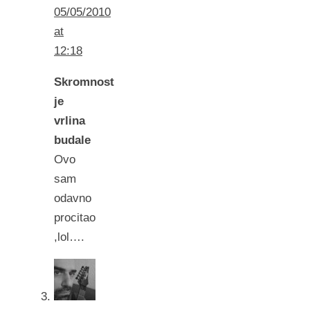
05/05/2010
at
12:18
Skromnost
je
vrlina
budale
Ovo
sam
odavno
procitao
,lol….