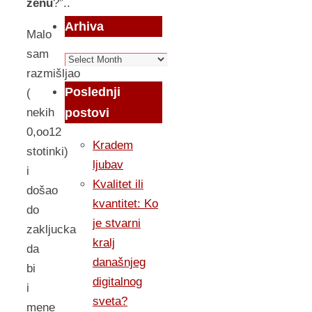
zenu
?”..
Arhiva
Malo
sam
Arhiva
razmišljao
Poslednji
(
postovi
nekih
0,oo12
Kradem
stotinki)
ljubav
i
Kvalitet ili
došao
kvantitet: Ko
do
je stvarni
zakljucka
kralj
da
današnjeg
bi
digitalnog
i
sveta?
mene