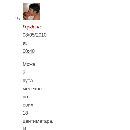
Гордана
08/05/2010
at
00:40
Може
2
пута
месечно
по
ових
18
центиметара.
И