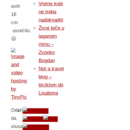
Vreme koje
ovih
ne treba
18
nadoknaditi
cm
Život teče u
usrećilo.
laganom
😛
ritmu –
Zvonko
Bogdan
Not a travel
blog –
biciklom do
Lisabona
Odoh
da
slusam