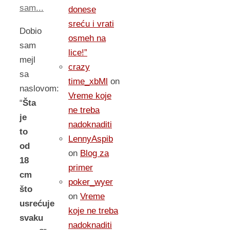
sam...
donese
sreću i vrati
Dobio
osmeh na
sam
lice!”
mejl
crazy
sa
time_xbMl
on
naslovom:
Vreme koje
“
Šta
ne treba
je
nadoknaditi
to
LennyAspib
od
on
Blog za
18
primer
cm
poker_wyer
što
on
Vreme
usrećuje
koje ne treba
svaku
nadoknaditi