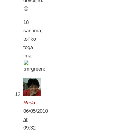
dovoljno.
😀
18
santima,
tol`ko
toga
ima.
Rada
06/05/2010
at
09:32