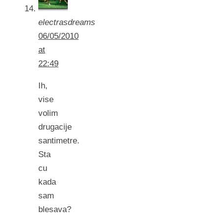
electrasdreams
06/05/2010
at
22:49
Ih,
vise
volim
drugacije
santimetre.
Sta
cu
kada
sam
blesava?