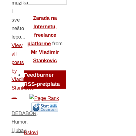
muzika
i
Zarada na
sve
Internetu,
nešto
freelance
lepo...
platforme
from
View
Mr Vladimir
all
Stankovic
posts
by
Feedburner
Vladimir
RSS-pretplata
Stankovic
→
DEDABOR
,
Humor
,
Ljubav
,
Uslovi