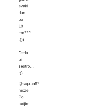
svaki
dan
po
18
cm???
:)))
i
Deda
bi
sestro…
:))
@sopran87
moze.
Po
tudjim