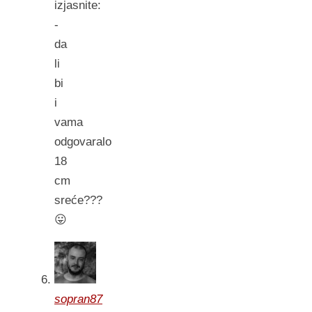
izjasnite:
-
da
li
bi
i
vama
odgovaralo
18
cm
sreće???
😛
sopran87