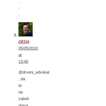
.
.
.
DEDA
05/05/2010
at
13:40
@drveni_advokat
..da
te
ne
zaboli
glava