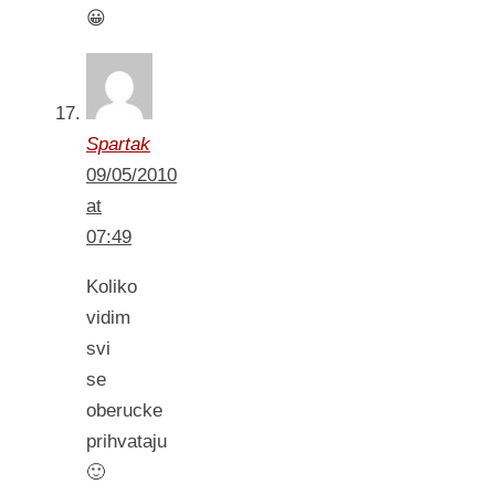
😀
Spartak
09/05/2010
at
07:49
Koliko
vidim
svi
se
oberucke
prihvataju
🙂