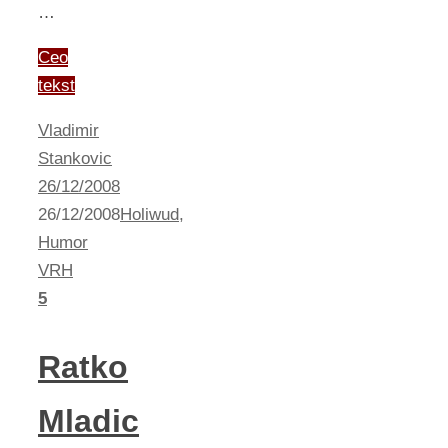
…
Ceo
tekst
Vladimir
Stankovic
26/12/2008
26/12/2008
Holiwud
,
Humor
VRH
5
Ratko
Mladic