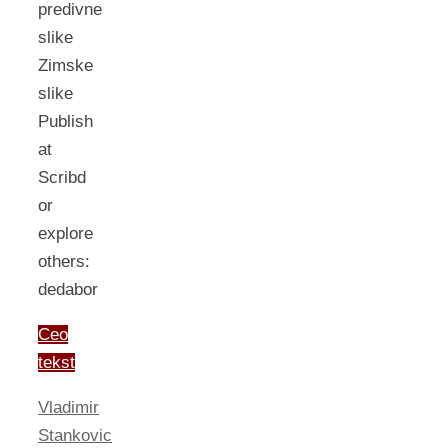
predivne
slike
Zimske
slike
Publish
at
Scribd
or
explore
others:
dedabor
Ceo
tekst
Vladimir
Stankovic