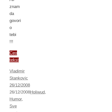
znam
da
govori
o
tebi
!!!
Ceo
tekst
Vladimir
Stankovic
26/12/2008
26/12/2008
Holiwud
,
Humor
,
Sve