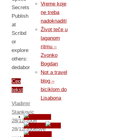
Vreme koje
Secrets
ne treba
Publish
nadoknaditi
at
Život teče u
Scribd
laganom
or
ritmu –
explore
Zvonko
others:
Bogdan
dedabor
Not a travel
blog –
Ceo
biciklom do
tekst
Lisabona
Vladimir
Stankovic
28/12/2008
28/12/2008
Sve