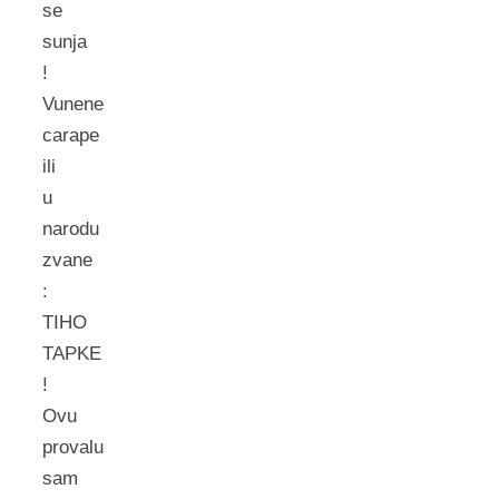
se
sunja
!
Vunene
carape
ili
u
narodu
zvane
:
TIHO
TAPKE
!
Ovu
provalu
sam