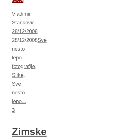
Vladimir
Stankovic
28/12/2008
28/12/2008
Sve
nesto
lepo...
fotografije
,
Slike
,
Sve
nesto
lepo...
3
Zimske