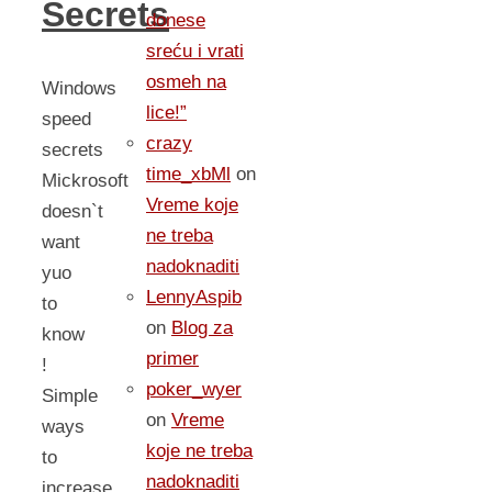
Secrets
donese
sreću i vrati
osmeh na
Windows
lice!”
speed
crazy
secrets
time_xbMl
on
Mickrosoft
Vreme koje
doesn`t
ne treba
want
nadoknaditi
yuo
LennyAspib
to
on
Blog za
know
primer
!
poker_wyer
Simple
on
Vreme
ways
koje ne treba
to
nadoknaditi
increase