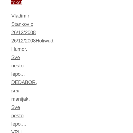
tekst
Vladimir
Stankovic
26/12/2008
26/12/2008
Holiwud
,
Humor
,
Sve
nesto
lepo...
DEDABOR
,
sex
manijak
,
Sve
nesto
lepo...
,
VRH
,