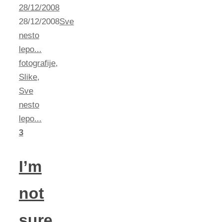
28/12/2008
28/12/2008
Sve
nesto
lepo...
fotografije
,
Slike
,
Sve
nesto
lepo...
3
I’m
not
sure