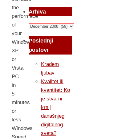
the
Arhiva
performace
of
Arhiva
your
Poslednji
Windows
postovi
XP
or
Kradem
Vista
ljubav
PC
Kvalitet ili
in
kvantitet: Ko
5
je stvarni
minutes
kralj
or
današnjeg
less.
digitalnog
Windows
sveta?
Speed