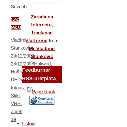
Sevdah…
Zarada na
Ceo
Internetu,
tekst
freelance
Vladimir
platforme
from
Stankovic
Mr Vladimir
28/12/2008
Stankovic
28/12/2008
Holiwud
,
Feedburner
Humor
RSS-pretplata
DEDABOR
,
fotografije
,
Slike
,
VRH
,
Zajeb
19
Uslovi