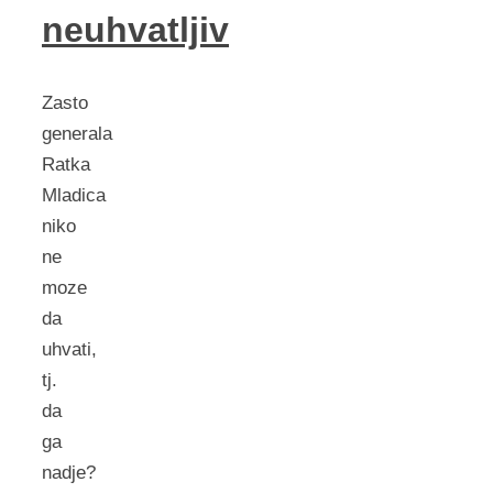
neuhvatljiv
Zasto
generala
Ratka
Mladica
niko
ne
moze
da
uhvati,
tj.
da
ga
nadje?