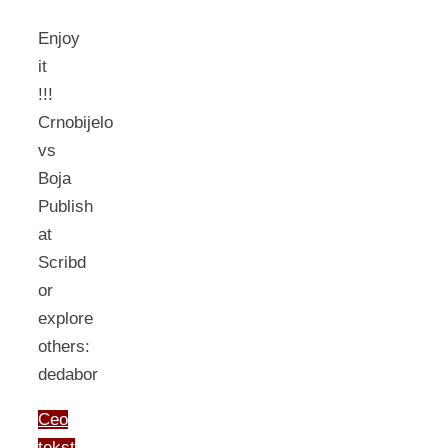
Enjoy
it
!!!
Crnobijelo
vs
Boja
Publish
at
Scribd
or
explore
others:
dedabor
Ceo
tekst