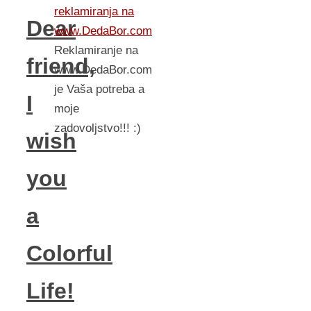
reklamiranja na
Dear
www.DedaBor.com
Reklamiranje na
friend,
www.DedaBor.com
je Vaša potreba a
I
moje
zadovoljstvo!!! :)
wish
you
a
Colorful
Life!