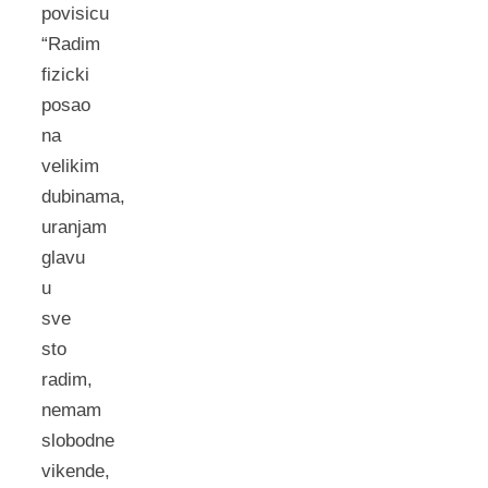
povisicu
“Radim
fizicki
posao
na
velikim
dubinama,
uranjam
glavu
u
sve
sto
radim,
nemam
slobodne
vikende,