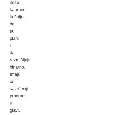
nose
karirane
košulje,
da
su
plahi
i
da
razmišljaju
binarno.
Imaju
oni
savršeniji
program
u
glavi,