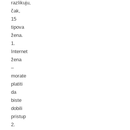
razlikuju,
čak,
15
tipova
žena.
1.
Internet
žena
–
morate
platiti
da
biste
dobili
pristup
2.