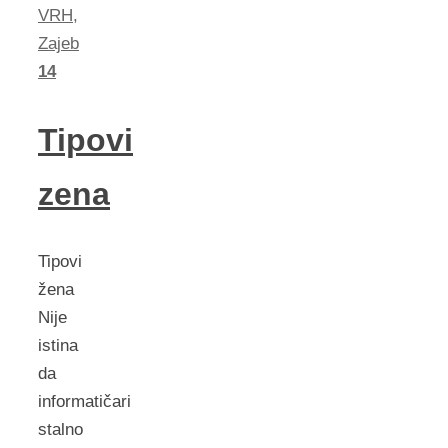
VRH
,
Zajeb
14
Tipovi
zena
Tipovi
žena
Nije
istina
da
informatičari
stalno