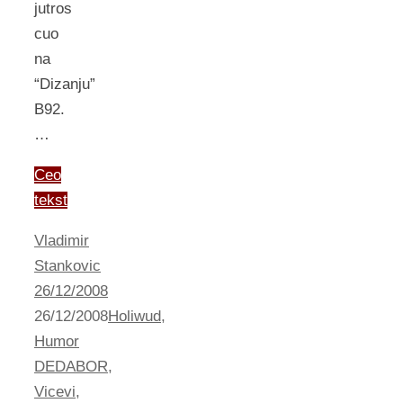
jutros
cuo
na
“Dizanju”
B92.
…
Ceo
tekst
Vladimir
Stankovic
26/12/2008
26/12/2008
Holiwud
,
Humor
DEDABOR
,
Vicevi
,