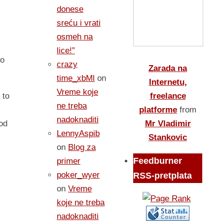
donese
sreću i vrati
osmeh na
lice!”
ko
crazy
Zarada na
time_xbMl
on
Internetu,
Vreme koje
freelance
 to
ne treba
platforme
from
nadoknaditi
Mr Vladimir
od
LennyAspib
Stankovic
on
Blog za
Feedburner
primer
poker_wyer
RSS-pretplata
on
Vreme
koje ne treba
nadoknaditi