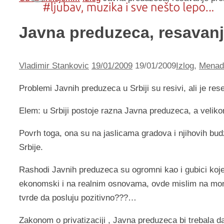
Javna preduzeca, resavan
Vladimir Stankovic
19/01/2009
19/01/2009
Izlog
,
Menad
Problemi Javnih preduzeca u Srbiji su resivi, ali je res
Elem: u Srbiji postoje razna Javna preduzeca, a veliko
Povrh toga, ona su na jaslicama gradova i njihovih bud
Srbije.
Rashodi Javnih preduzeca su ogromni kao i gubici koje
ekonomski i na realnim osnovama, ovde mislim na mo
tvrde da posluju pozitivno???…
Zakonom o privatizaciji , Javna preduzeca bi trebala d