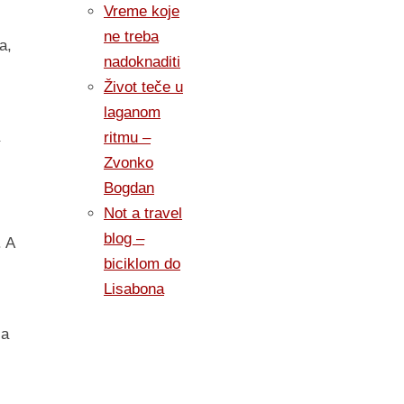
Vreme koje
ne treba
a,
nadoknaditi
Život teče u
laganom
ritmu –
Zvonko
Bogdan
Not a travel
blog –
. A
biciklom do
Lisabona
za