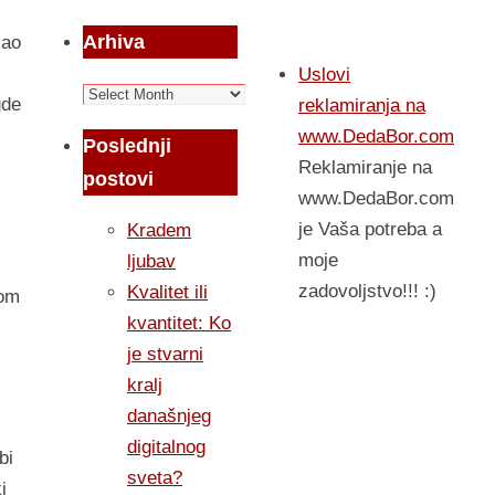
Arhiva
kao
Uslovi
Arhiva
gde
reklamiranja na
www.DedaBor.com
Poslednji
Reklamiranje na
postovi
www.DedaBor.com
je Vaša potreba a
Kradem
moje
ljubav
zadovoljstvo!!! :)
Kvalitet ili
vom
kvantitet: Ko
je stvarni
kralj
današnjeg
digitalnog
bi
sveta?
i