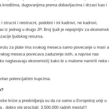
 kreditima, dugovanjima prema dobavljacima i drzavi kao i
trucni i nestrucni, podobni i ini kadrovi, ne kadrovi,
sao iz jednog u drugo JP. Broj ljudi je nepojmljiv za ekonoms
izacije ljudskog resursa.
 brutu za plate ima svakog meseca samo povecanje u masi a
svakog meseca povecava zaduzenje istih, a najvise nas
o naglasavaju ekonomisti) kako bi u malome namirili neke 
antan potencijalnim kupcima.
a?
ke krize a predvidjanja su da ce samo u Evropskoj uniji u
a , dobro ste procitali: 3.500.000 radnih mesta!!!