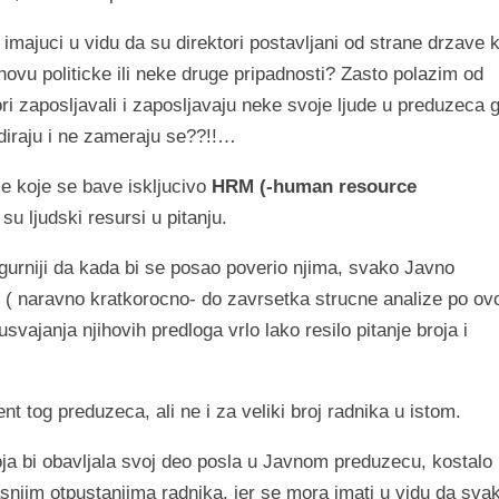
majuci u vidu da su direktori postavljani od strane drzave 
novu politicke ili neke druge pripadnosti? Zasto polazim od
ori zaposljavali i zaposljavaju neke svoje ljude u preduzeca 
 diraju i ne zameraju se??!!…
me koje se bave iskljucivo
HRM (-human resource
u ljudski resursi u pitanju.
igurniji da kada bi se posao poverio njima, svako Javno
( naravno kratkorocno- do zavrsetka strucne analize po o
vajanja njihovih predloga vrlo lako resilo pitanje broja i
 tog preduzeca, ali ne i za veliki broj radnika u istom.
koja bi obavljala svoj deo posla u Javnom preduzecu, kostalo 
jim otpustanjima radnika, jer se mora imati u vidu da svak