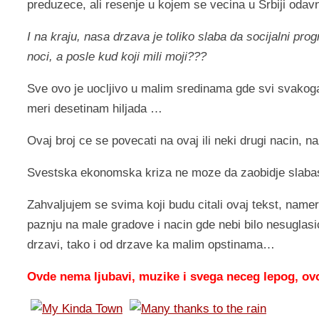
preduzece, ali resenje u kojem se vecina u Srbiji odav
I na kraju, nasa drzava je toliko slaba da socijalni pr
noci, a posle kud koji mili moji???
Sve ovo je uocljivo u malim sredinama gde svi svakog
meri desetinam hiljada …
Ovaj broj ce se povecati na ovaj ili neki drugi nacin, na
Svestska ekonomska kriza ne moze da zaobidje slabas
Zahvaljujem se svima koji budu citali ovaj tekst, name
paznju na male gradove i nacin gde nebi bilo nesuglasi
drzavi, tako i od drzave ka malim opstinama…
Ovde nema ljubavi, muzike i svega neceg lepog, ovo