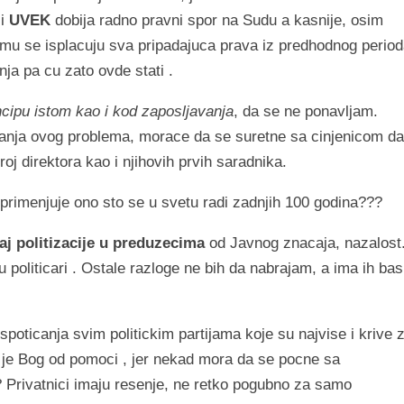
li
UVEK
dobija radno pravni spor na Sudu a kasnije, osim
 mu se isplacuju sva pripadajuca prava iz predhodnog period
a pa cu zato ovde stati .
ncipu istom kao i kod zaposljavanja
, da se ne ponavljam.
vanja ovog problema, morace da se suretne sa cinjenicom da
oj direktora kao i njihovih prvih saradnika.
 primenjuje ono sto se u svetu radi zadnjih 100 godina???
aj politizacije u preduzecima
od Javnog znacaja, nazalost
 politicari . Ostale razloge ne bih da nabrajam, a ima ih bas
spoticanja svim politickim partijama koje su najvise i krive 
je Bog od pomoci , jer nekad mora da se pocne sa
 Privatnici imaju resenje, ne retko pogubno za samo