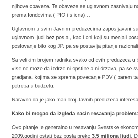
njihove obaveze. Te obaveze se uglavnom zasnivaju na
prema fondovima ( PIO i slicna)…
Uglavnom u svim Javnim preduzecima zaposljavani su i s
uglavnom ljudi bez posla , kao i oni koji su menjali po
poslovanje bilo kog JP, pa se postavlja pitanje razional
Sa velikim brojem radnika svako od ovih preduzeca u
vise ne moze da izdrze ni opstine a ni drzava, pa se 
gradjana, kojima se sprema povecanje PDV ( barem tak
potreba u budzetu.
Naravno da je jako mali broj Javnih preduzeca interes
Kako bi mogao da izgleda nacin resavanja problem
Ovo pitanje je generalno u resavanju Svestske ekonoms
2009.godini ostati bez posla preko
3.5 miliona ljudi
. D