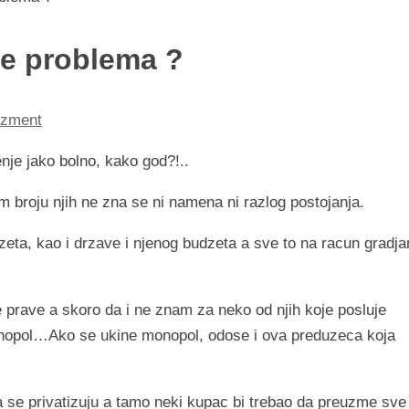
je problema ?
zment
enje jako bolno, kako god?!..
m broju njih ne zna se ni namena ni razlog postojanja.
zeta, kao i drzave i njenog budzeta a sve to na racun gradja
 prave a skoro da i ne znam za neko od njih koje posluje
nopol…Ako se ukine monopol, odose i ova preduzeca koja
a se privatizuju a tamo neki kupac bi trebao da preuzme sve