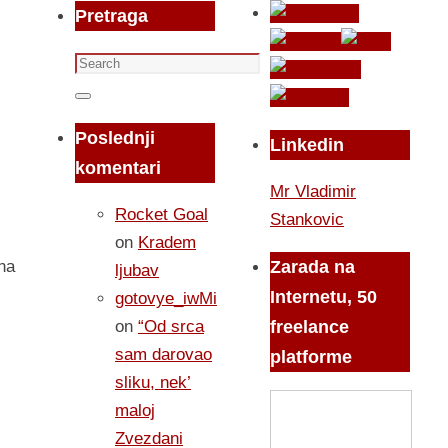
Pretraga
Search
for:
Search
Poslednji
Linkedin
komentari
Mr Vladimir
Rocket Goal
Stankovic
on
Kradem
Zarada na
na
ljubav
Internetu, 50
gotovye_iwMi
on
“Od srca
freelance
sam darovao
platforme
sliku, nek’
maloj
Zvezdani