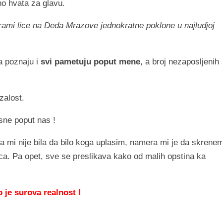
no hvata za glavu.
ogrami lice na Deda Mrazove jednokratne poklone u najludjoj
a poznaju i
svi pametuju poput mene
, a broj nezaposljenih
zalost.
ne poput nas !
ra mi nije bila da bilo koga uplasim, namera mi je da skrene
ca. Pa opet, sve se preslikava kako od malih opstina ka
 je surova realnost !