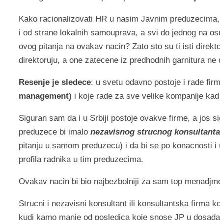
Kako racionalizovati HR u nasim Javnim preduzecima, i
i od strane lokalnih samouprava, a svi do jednog na os
ovog pitanja na ovakav nacin? Zato sto su ti isti direkt
direktoruju, a one zatecene iz predhodnih garnitura ne
Resenje je sledece
: u svetu odavno postoje i rade fir
management)
i koje rade za sve velike kompanije kad s
Siguran sam da i u Srbiji postoje ovakve firme, a jos s
preduzece bi imalo
nezavisnog strucnog konsultanta
pitanju u samom preduzecu) i da bi se po konacnosti i us
profila radnika u tim preduzecima.
Ovakav nacin bi bio najbezbolniji za sam top menadjment
Strucni i nezavisni konsultant ili konsultantska firma 
kudi kamo manje od posledica koje snose JP u dosadasn