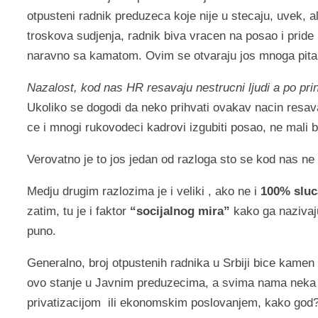
otpusteni radnik preduzeca koje nije u stecaju, uvek, a
troskova sudjenja, radnik biva vracen na posao i pride
naravno sa kamatom. Ovim se otvaraju jos mnoga pitanj
Nazalost, kod nas HR resavaju nestrucni ljudi a po pri
Ukoliko se dogodi da neko prihvati ovakav nacin resa
ce i mnogi rukovodeci kadrovi izgubiti posao, ne mali br
Verovatno je to jos jedan od razloga sto se kod nas ne
Medju drugim razlozima je i veliki , ako ne i
100% sluc
zatim, tu je i faktor
“socijalnog mira”
kako ga nazivaju
puno.
Generalno, broj otpustenih radnika u Srbiji bice kamen 
ovo stanje u Javnim preduzecima, a svima nama neka 
privatizacijom ili ekonomskim poslovanjem, kako god?