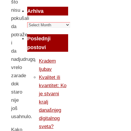
što
nisu
Arhiva
pokušali
Arhiva
da
potraže
Poslednji
i
postovi
da
nadjudrugo
Kradem
vrelo
ljubav
zarade
Kvalitet ili
dok
kvantitet: Ko
staro
je stvarni
nije
kralj
još
današnjeg
usahnulo.
digitalnog
sveta?
Kako