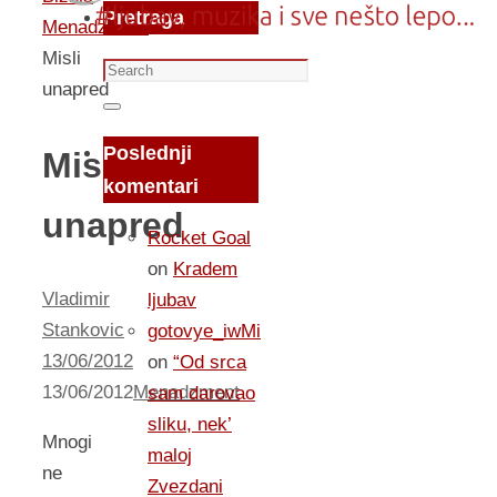
Pretraga
Menadzment
Misli
Search
unapred
for:
Search
Poslednji
Misli
komentari
unapred
Rocket Goal
on
Kradem
Vladimir
ljubav
Stankovic
gotovye_iwMi
13/06/2012
on
“Od srca
13/06/2012
Menadzment
sam darovao
sliku, nek’
Mnogi
maloj
ne
Zvezdani