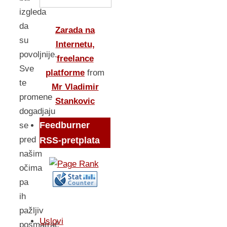
izgleda
da
Zarada na
su
Internetu,
povoljnije.
freelance
Sve
platforme
from
te
Mr Vladimir
promene
Stankovic
dogadjaju
Feedburner
se
pred
RSS-pretplata
našim
očima
pa
ih
pažljiv
Uslovi
posmatrač