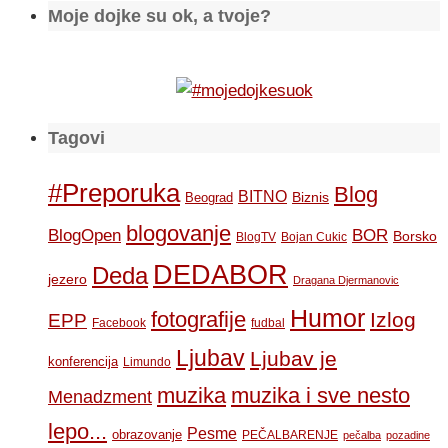
Moje dojke su ok, a tvoje?
Tagovi
#Preporuka
Blog
BITNO
Biznis
Beograd
blogovanje
BOR
BlogOpen
Borsko
BlogTV
Bojan Cukic
DEDABOR
Deda
jezero
Dragana Djermanovic
Humor
fotografije
Izlog
EPP
Facebook
fudbal
Ljubav
Ljubav je
konferencija
Limundo
muzika
muzika i sve nesto
Menadzment
lepo...
Pesme
obrazovanje
PEČALBARENJE
pečalba
pozadine