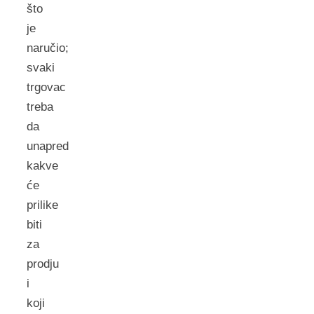
što
je
naručio;
svaki
trgovac
treba
da
unapred
kakve
će
prilike
biti
za
prodju
i
koji