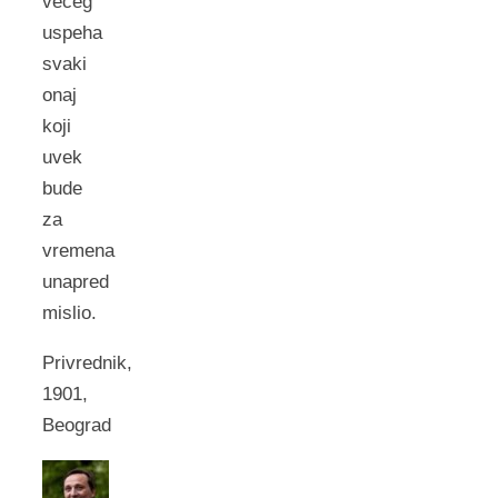
većeg
uspeha
svaki
onaj
koji
uvek
bude
za
vremena
unapred
mislio.
Privrednik,
1901,
Beograd