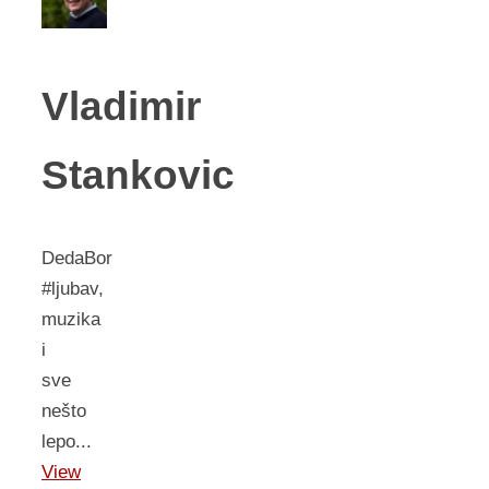
Vladimir
Stankovic
DedaBor
#ljubav,
muzika
i
sve
nešto
lepo...
View