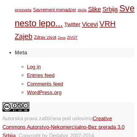
Sve
Slike
Srbija
Savremeni menadzer
prosveta
skola
nesto lepo...
VRH
Vicevi
Twitter
Zajeb
Zdrav zivot
ZIVOT
Zena
Meta
Log in
Entries feed
Comments feed
WordPress.org
Autorska prava zaštićena pod uslovima
Creative
Commons Autorstvo-Nekomercijalno-Bez prerada 3.0
Srbija
. Copyright by Dedabor 2007-2014.