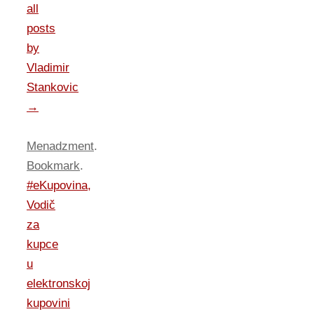
all
posts
by
Vladimir
Stankovic
→
Menadzment
.
Bookmark
.
#eKupovina,
Vodič
za
kupce
u
elektronskoj
kupovini