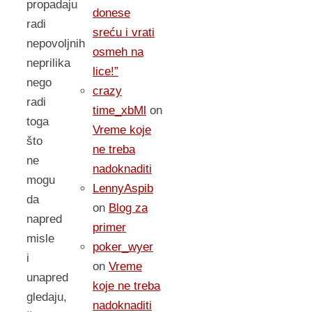
propadaju
donese
radi
sreću i vrati
nepovoljnih
osmeh na
neprilika
lice!”
nego
crazy
radi
time_xbMl
on
toga
Vreme koje
što
ne treba
ne
nadoknaditi
mogu
LennyAspib
da
on
Blog za
napred
primer
misle
poker_wyer
i
on
Vreme
unapred
koje ne treba
gledaju,
nadoknaditi