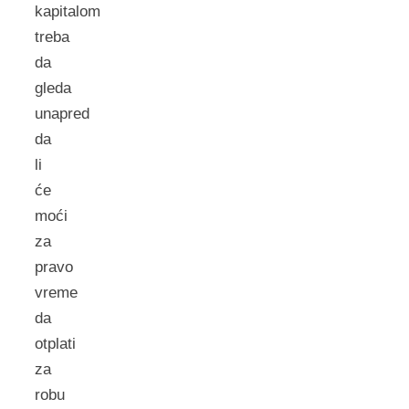
kapitalom
treba
da
gleda
unapred
da
li
će
moći
za
pravo
vreme
da
otplati
za
robu