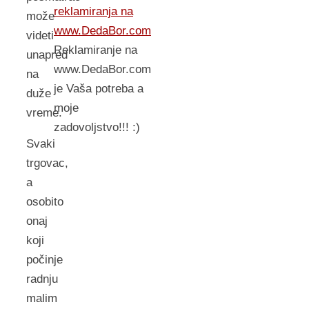
reklamiranja na
može
www.DedaBor.com
videti
Reklamiranje na
unapred
www.DedaBor.com
na
je Vaša potreba a
duže
moje
vreme.
zadovoljstvo!!! :)
Svaki
trgovac,
a
osobito
onaj
koji
počinje
radnju
malim