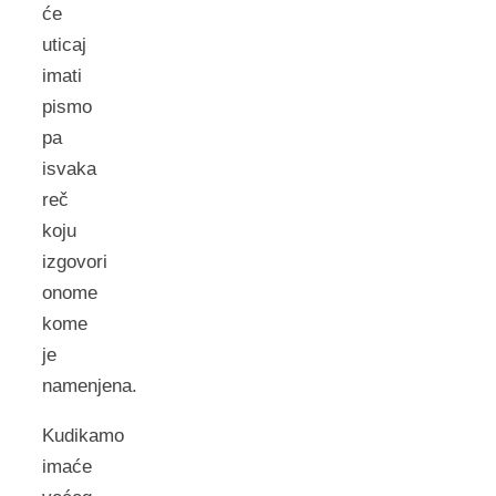
će
uticaj
imati
pismo
pa
isvaka
reč
koju
izgovori
onome
kome
je
namenjena.
Kudikamo
imaće