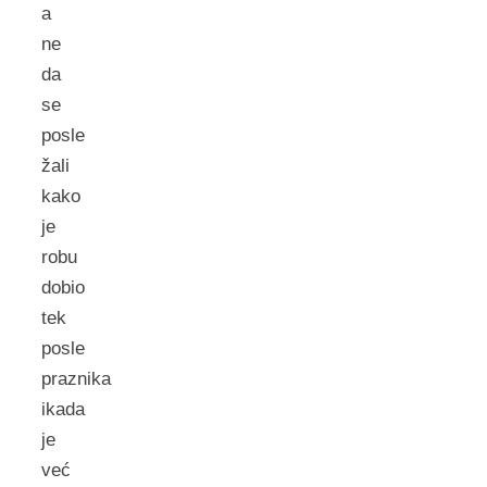
a
ne
da
se
posle
žali
kako
je
robu
dobio
tek
posle
praznika
ikada
je
već