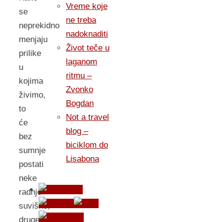
Vreme koje
se
ne treba
neprekidno
nadoknaditi
menjaju
Život teče u
prilike
laganom
u
ritmu –
kojima
Zvonko
živimo,
Bogdan
to
Not a travel
će
blog –
bez
biciklom do
sumnje
Lisabona
postati
neke
radnje
suvišne,
druge