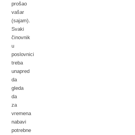
prošao
vašar
(sajam).
Svaki
činovnik
u
poslovnici
treba
unapred
da
gleda
da
za
vremena
nabavi
potrebne